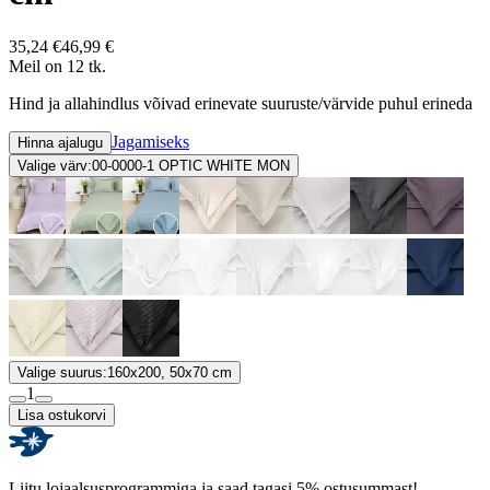
35,24 €
46,99 €
Meil on 12 tk.
Hind ja allahindlus võivad erinevate suuruste/värvide puhul erineda
Jagamiseks
Hinna ajalugu
Valige värv:
00-0000-1 OPTIC WHITE MON
Valige suurus:
160x200, 50x70 cm
1
Lisa ostukorvi
Liitu lojaalsusprogrammiga ja saad tagasi 5% ostusummast!