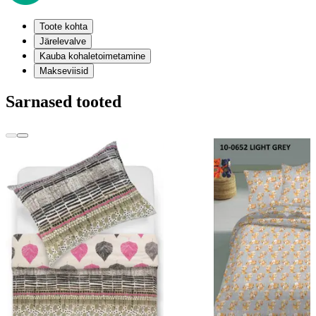
Toote kohta
Järelevalve
Kauba kohaletoimetamine
Makseviisid
Sarnased tooted