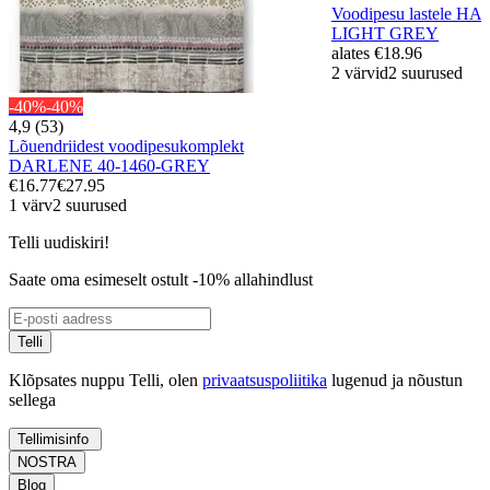
Voodipesu lastele H
LIGHT GREY
alates
€18.96
2 värvid
2 suurused
-40%
-40%
4,9 (53)
Lõuendriidest voodipesukomplekt
DARLENE 40-1460-GREY
€16.77
€27.95
1 värv
2 suurused
Telli uudiskiri!
Saate oma esimeselt ostult -10% allahindlust
Telli
Klõpsates nuppu Telli, olen
privaatsuspoliitika
lugenud ja nõustun
sellega
Tellimisinfo
NOSTRA
Blog