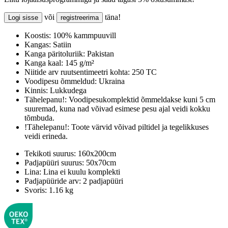
või
täna!
Logi sisse
registreerima
Koostis:
100% kammpuuvill
Kangas:
Satiin
Kanga päritoluriik:
Pakistan
Kanga kaal:
145 g/m²
Niitide arv ruutsentimeetri kohta:
250 TC
Voodipesu õmmeldud:
Ukraina
Kinnis:
Lukkudega
Tähelepanu!:
Voodipesukomplektid õmmeldakse kuni 5 cm
suuremad, kuna nad võivad esimese pesu ajal veidi kokku
tõmbuda.
!Tähelepanu!:
Toote värvid võivad piltidel ja tegelikkuses
veidi erineda.
Tekikoti suurus:
160x200cm
Padjapüüri suurus:
50x70cm
Lina:
Lina ei kuulu komplekti
Padjapüüride arv:
2 padjapüüri
Svoris:
1.16 kg