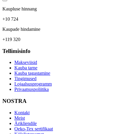
Kaupluse hinnang
+10 724
Kaupade hindamine
+119 320
Tellimisinfo
Makseviisid
Kauba tarne
Kauba tagastamine
Tingimused
Lojaalsusprogramm
Privaatsuspoliitika
NOSTRA
Kontakt
Meist
Ärikliendile
Oeko-Tex sertifikaat