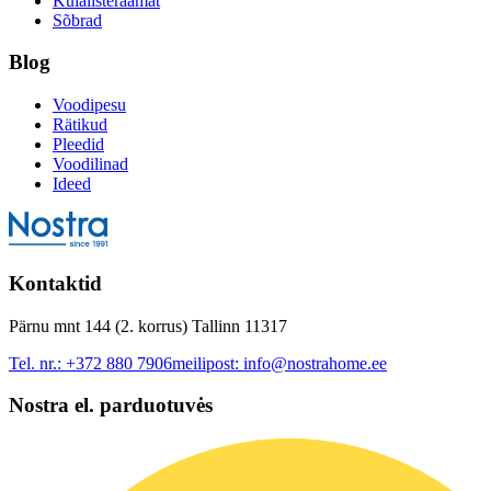
Külalisteraamat
Sõbrad
Blog
Voodipesu
Rätikud
Pleedid
Voodilinad
Ideed
Kontaktid
Pärnu mnt 144 (2. korrus) Tallinn 11317
Tel. nr.:
+372 880 7906
meilipost:
info@nostrahome.ee
Nostra el. parduotuvės