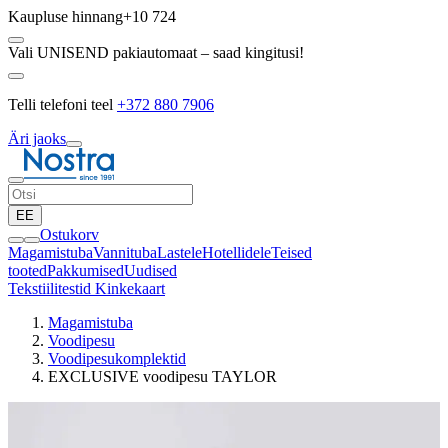
Kaupluse hinnang
+10 724
Vali UNISEND pakiautomaat – saad kingitusi!
Telli telefoni teel
+372 880 7906
Äri jaoks
EE
Ostukorv
Magamistuba
Vannituba
Lastele
Hotellidele
Teised
tooted
Pakkumised
Uudised
Tekstiilitestid
Kinkekaart
Magamistuba
Voodipesu
Voodipesukomplektid
EXCLUSIVE voodipesu TAYLOR