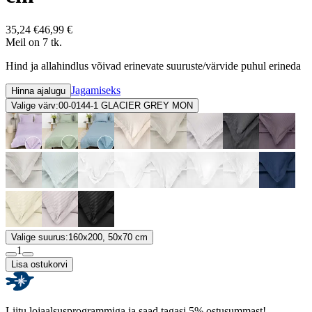
35,24 €
46,99 €
Meil on 7 tk.
Hind ja allahindlus võivad erinevate suuruste/värvide puhul erineda
Jagamiseks
Hinna ajalugu
Valige värv:
00-0144-1 GLACIER GREY MON
Valige suurus:
160x200, 50x70 cm
1
Lisa ostukorvi
Liitu lojaalsusprogrammiga ja saad tagasi 5% ostusummast!