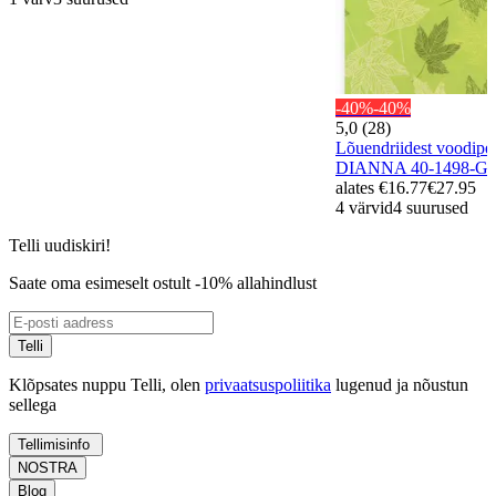
-40%
-40%
5,0 (28)
Lõuendriidest voodip
DIANNA 40-1498-G
alates
€16.77
€27.95
4 värvid
4 suurused
Telli uudiskiri!
Saate oma esimeselt ostult -10% allahindlust
Telli
Klõpsates nuppu Telli, olen
privaatsuspoliitika
lugenud ja nõustun
sellega
Tellimisinfo
NOSTRA
Blog