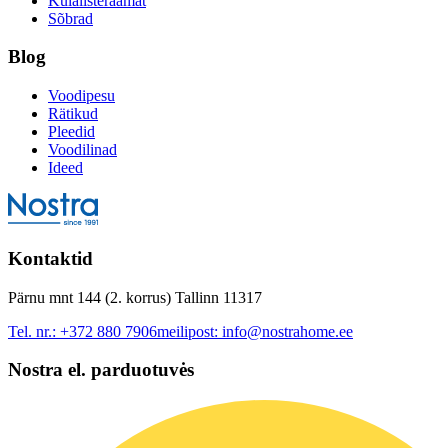
Külalisteraamat
Sõbrad
Blog
Voodipesu
Rätikud
Pleedid
Voodilinad
Ideed
Kontaktid
Pärnu mnt 144 (2. korrus) Tallinn 11317
Tel. nr.:
+372 880 7906
meilipost:
info@nostrahome.ee
Nostra el. parduotuvės