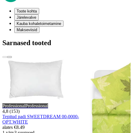
Toote kohta
Järelevalve
Kauba kohaletoimetamine
Makseviisid
Sarnased tooted
Professional
Professional
4,8 (153)
Tepitud padi SWEETDREAM 00-0000-
OPT.WHITE
alates
€8.49
1 värv
3 suurused