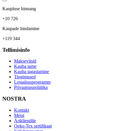
Kaupluse hinnang
+10 726
Kaupade hindamine
+119 344
Tellimisinfo
Makseviisid
Kauba tarne
Kauba tagastamine
Tingimused
Lojaalsusprogramm
Privaatsuspoliitika
NOSTRA
Kontakt
Meist
Ärikliendile
Oeko-Tex sertifikaat