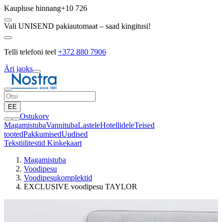
Kaupluse hinnang
+10 726
Vali UNISEND pakiautomaat – saad kingitusi!
Telli telefoni teel
+372 880 7906
Äri jaoks
EE
Ostukorv
Magamistuba
Vannituba
Lastele
Hotellidele
Teised
tooted
Pakkumised
Uudised
Tekstiilitestid
Kinkekaart
Magamistuba
Voodipesu
Voodipesukomplektid
EXCLUSIVE voodipesu TAYLOR