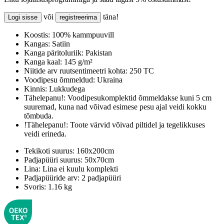
või
täna!
Logi sisse
registreerima
Koostis:
100% kammpuuvill
Kangas:
Satiin
Kanga päritoluriik:
Pakistan
Kanga kaal:
145 g/m²
Niitide arv ruutsentimeetri kohta:
250 TC
Voodipesu õmmeldud:
Ukraina
Kinnis:
Lukkudega
Tähelepanu!:
Voodipesukomplektid õmmeldakse kuni 5 cm
suuremad, kuna nad võivad esimese pesu ajal veidi kokku
tõmbuda.
!Tähelepanu!:
Toote värvid võivad piltidel ja tegelikkuses
veidi erineda.
Tekikoti suurus:
160x200cm
Padjapüüri suurus:
50x70cm
Lina:
Lina ei kuulu komplekti
Padjapüüride arv:
2 padjapüüri
Svoris:
1.16 kg