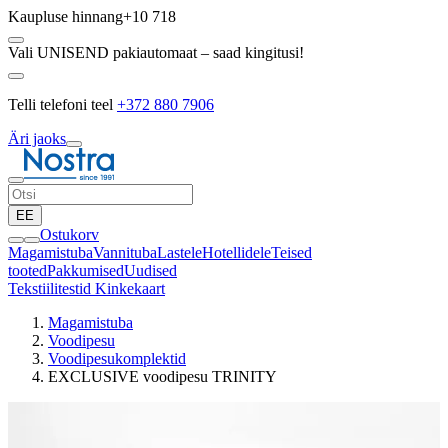
Kaupluse hinnang
+10 718
Vali UNISEND pakiautomaat – saad kingitusi!
Telli telefoni teel
+372 880 7906
Äri jaoks
EE
Ostukorv
Magamistuba
Vannituba
Lastele
Hotellidele
Teised
tooted
Pakkumised
Uudised
Tekstiilitestid
Kinkekaart
Magamistuba
Voodipesu
Voodipesukomplektid
EXCLUSIVE voodipesu TRINITY