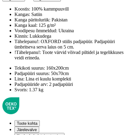
Koostis:
100% kammpuuvill
Kangas:
Satiin
Kanga päritoluriik:
Pakistan
Kanga kaal:
125 g/m²
Voodipesu õmmeldud:
Ukraina
Kinnis:
Lukkudega
Tähelepanu!:
OXFORD stiilis padjapüür. Padjapüüri
ümbritseva serva laius on 5 cm.
!Tähelepanu!:
Toote värvid võivad piltidel ja tegelikkuses
veidi erineda.
Tekikoti suurus:
160x200cm
Padjapüüri suurus:
50x70cm
Lina:
Lina ei kuulu komplekti
Padjapüüride arv:
2 padjapüüri
Svoris:
1.37 kg
Toote kohta
Järelevalve