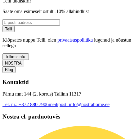
Telli uudiskiri!
Saate oma esimeselt ostult -10% allahindlust
Telli
Klõpsates nuppu Telli, olen
privaatsuspoliitika
lugenud ja nõustun
sellega
Tellimisinfo
NOSTRA
Blog
Kontaktid
Pärnu mnt 144 (2. korrus) Tallinn 11317
Tel. nr.:
+372 880 7906
meilipost:
info@nostrahome.ee
Nostra el. parduotuvės