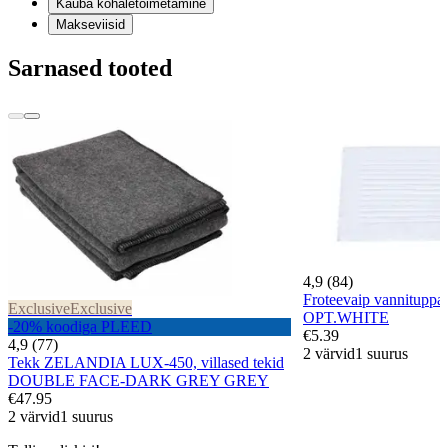
Kauba kohaletoimetamine
Makseviisid
Sarnased tooted
4,9 (84)
Froteevaip vannitupp
Exclusive
Exclusive
OPT.WHITE
-20% koodiga PLEED
€5.39
4,9 (77)
2 värvid
1 suurus
Tekk ZELANDIA LUX-450, villased tekid
DOUBLE FACE-DARK GREY GREY
€47.95
2 värvid
1 suurus