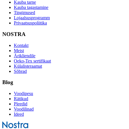
Kauba tarne
Kauba tagastamine
Tingimused
Lojaalsusprogramm
Privaatsuspoliitika
NOSTRA
Kontakt
Meist
Ärikliendile
Oeko-Tex sertifikaat
Külalisteraamat
Sõbrad
Blog
Voodipesu
Rätikud
Pleedid
Voodilinad
Ideed