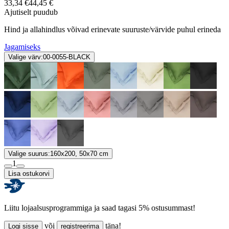
33,34 €
44,45 €
Ajutiselt puudub
Hind ja allahindlus võivad erinevate suuruste/värvide puhul erineda
Jagamiseks
Valige värv:
00-0055-BLACK
Valige suurus:
160x200, 50x70 cm
1
Lisa ostukorvi
Liitu lojaalsusprogrammiga ja saad tagasi 5% ostusummast!
või
täna!
Logi sisse
registreerima