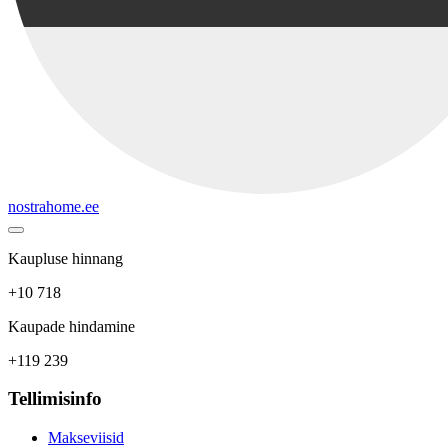
nostrahome.ee
Kaupluse hinnang
+10 718
Kaupade hindamine
+119 239
Tellimisinfo
Makseviisid