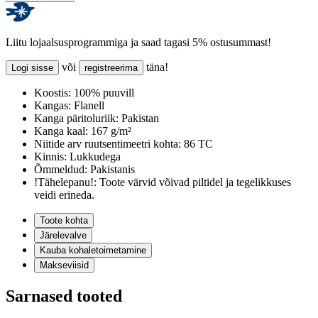
Liitu lojaalsusprogrammiga ja saad tagasi 5% ostusummast!
või
täna!
Logi sisse
registreerima
Koostis:
100% puuvill
Kangas:
Flanell
Kanga päritoluriik:
Pakistan
Kanga kaal:
167 g/m²
Niitide arv ruutsentimeetri kohta:
86 TC
Kinnis:
Lukkudega
Õmmeldud:
Pakistanis
!Tähelepanu!:
Toote värvid võivad piltidel ja tegelikkuses
veidi erineda.
Toote kohta
Järelevalve
Kauba kohaletoimetamine
Makseviisid
Sarnased tooted