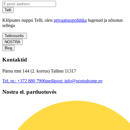
Telli
Klõpsates nuppu Telli, olen
privaatsuspoliitika
lugenud ja nõustun
sellega
Tellimisinfo
NOSTRA
Blog
Kontaktid
Pärnu mnt 144 (2. korrus) Tallinn 11317
Tel. nr.:
+372 880 7906
meilipost:
info@nostrahome.ee
Nostra el. parduotuvės