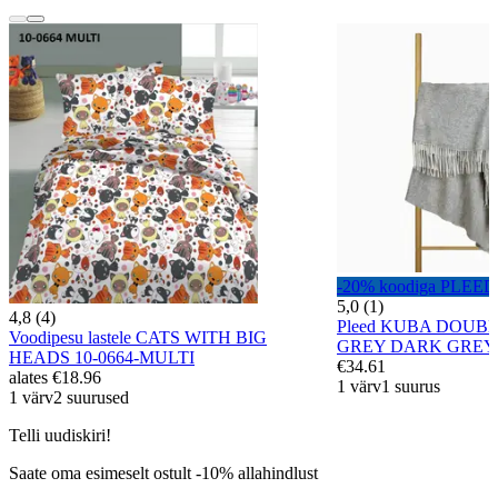
-20% koodiga PLEED
5,0 (1)
4,8 (4)
Pleed KUBA DOUB
Voodipesu lastele CATS WITH BIG
GREY DARK GREY
HEADS 10-0664-MULTI
€34.61
alates
€18.96
1 värv
1 suurus
1 värv
2 suurused
Telli uudiskiri!
Saate oma esimeselt ostult -10% allahindlust