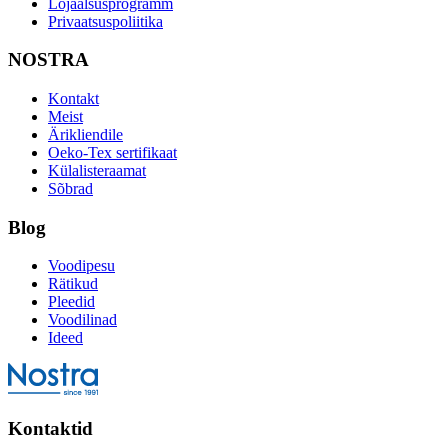
Lojaalsusprogramm
Privaatsuspoliitika
NOSTRA
Kontakt
Meist
Ärikliendile
Oeko-Tex sertifikaat
Külalisteraamat
Sõbrad
Blog
Voodipesu
Rätikud
Pleedid
Voodilinad
Ideed
Kontaktid