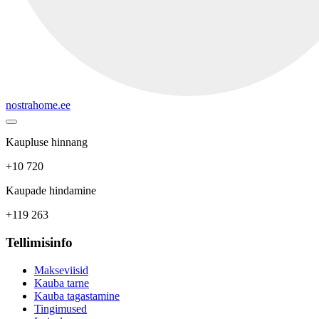
nostrahome.ee
Kaupluse hinnang
+10 720
Kaupade hindamine
+119 263
Tellimisinfo
Makseviisid
Kauba tarne
Kauba tagastamine
Tingimused