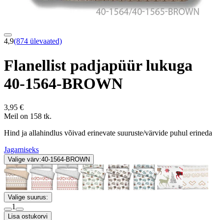
4,9
(874 ülevaated)
Flanellist padjapüür lukuga
40-1564-BROWN
3,95 €
Meil on 158 tk.
Hind ja allahindlus võivad erinevate suuruste/värvide puhul erineda
Jagamiseks
Valige värv:
40-1564-BROWN
Valige suurus:
1
Lisa ostukorvi