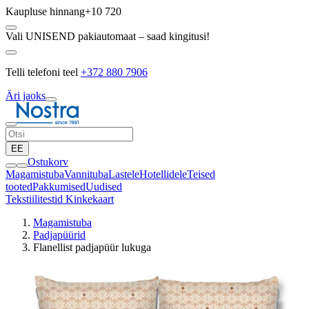
Kaupluse hinnang
+10 720
Vali UNISEND pakiautomaat – saad kingitusi!
Telli telefoni teel
+372 880 7906
Äri jaoks
EE
Ostukorv
Magamistuba
Vannituba
Lastele
Hotellidele
Teised
tooted
Pakkumised
Uudised
Tekstiilitestid
Kinkekaart
Magamistuba
Padjapüürid
Flanellist padjapüür lukuga