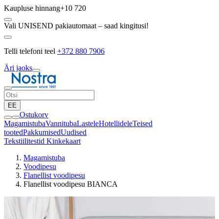
Kaupluse hinnang
+10 720
Vali UNISEND pakiautomaat – saad kingitusi!
Telli telefoni teel
+372 880 7906
Äri jaoks
EE
Ostukorv
Magamistuba
Vannituba
Lastele
Hotellidele
Teised
tooted
Pakkumised
Uudised
Tekstiilitestid
Kinkekaart
Magamistuba
Voodipesu
Flanellist voodipesu
Flanellist voodipesu BIANCA