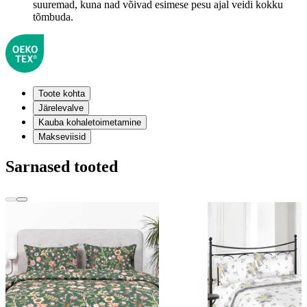
suuremad, kuna nad võivad esimese pesu ajal veidi kokku
tõmbuda.
Toote kohta
Järelevalve
Kauba kohaletoimetamine
Makseviisid
Sarnased tooted