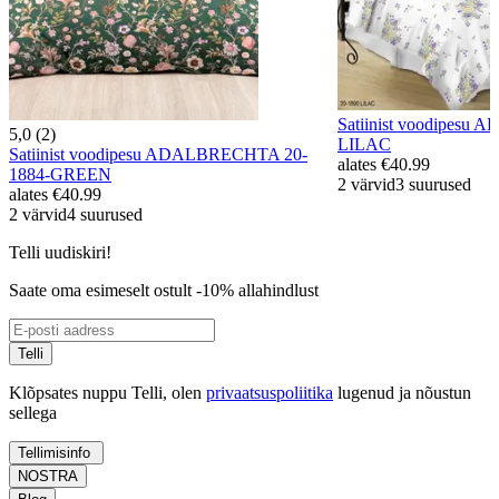
Satiinist voodipesu 
5,0 (2)
LILAC
Satiinist voodipesu ADALBRECHTA 20-
alates
€40.99
1884-GREEN
2 värvid
3 suurused
alates
€40.99
2 värvid
4 suurused
Telli uudiskiri!
Saate oma esimeselt ostult -10% allahindlust
Telli
Klõpsates nuppu Telli, olen
privaatsuspoliitika
lugenud ja nõustun
sellega
Tellimisinfo
NOSTRA