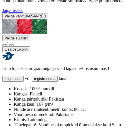
Hind ja allahindlus võivad erinevate suuruste/värvide puhul erineda
Jagamiseks
Valige värv:
10-0544-RED
Valige suurus:
1
Lisa ostukorvi
Liitu lojaalsusprogrammiga ja saad tagasi 5% ostusummast!
või
täna!
Logi sisse
registreerima
Koostis:
100% puuvill
Kangas:
Flanell
Kanga päritoluriik:
Pakistan
Kanga kaal:
167 g/m²
Niitide arv ruutsentimeetri kohta:
86 TC
Voodipesu õmmeldud:
Pakistanis
Kinnis:
Lukkudega
Tähelepanu!:
Voodipesukomplektid õmmeldakse kuni 5 cm