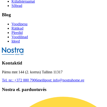
Külalisteraamat
Sõbrad
Blog
Voodipesu
Rätikud
Pleedid
Voodilinad
Ideed
Kontaktid
Pärnu mnt 144 (2. korrus) Tallinn 11317
Tel. nr.:
+372 880 7906
meilipost:
info@nostrahome.ee
Nostra el. parduotuvės