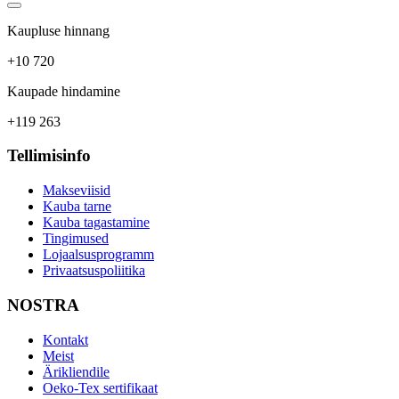
Kaupluse hinnang
+10 720
Kaupade hindamine
+119 263
Tellimisinfo
Makseviisid
Kauba tarne
Kauba tagastamine
Tingimused
Lojaalsusprogramm
Privaatsuspoliitika
NOSTRA
Kontakt
Meist
Ärikliendile
Oeko-Tex sertifikaat