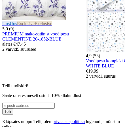
Uus
Uus
Exclusive
Exclusive
5,0 (9)
PREMIUM mako-satiinist voodipesu
CLEMENTINE 20-1852-BLUE
alates
€47.45
2 värvid
5 suurused
4,9 (53)
Voodipesu komplekt
WHITE BLUE
€19.99
2 värvid
1 suurus
Telli uudiskiri!
Saate oma esimeselt ostult -10% allahindlust
Telli
Klõpsates nuppu Telli, olen
privaatsuspoliitika
lugenud ja nõustun
sellega