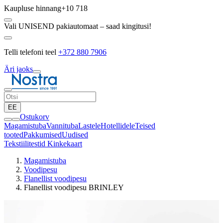
Kaupluse hinnang
+10 718
Vali UNISEND pakiautomaat – saad kingitusi!
Telli telefoni teel
+372 880 7906
Äri jaoks
EE
Ostukorv
Magamistuba
Vannituba
Lastele
Hotellidele
Teised
tooted
Pakkumised
Uudised
Tekstiilitestid
Kinkekaart
Magamistuba
Voodipesu
Flanellist voodipesu
Flanellist voodipesu BRINLEY