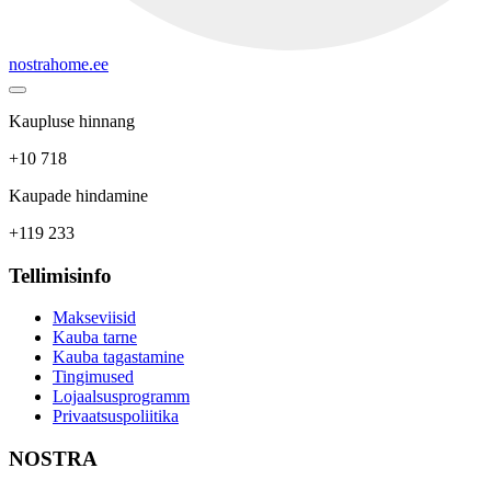
nostrahome.ee
Kaupluse hinnang
+10 718
Kaupade hindamine
+119 233
Tellimisinfo
Makseviisid
Kauba tarne
Kauba tagastamine
Tingimused
Lojaalsusprogramm
Privaatsuspoliitika
NOSTRA