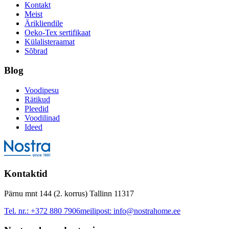
Kontakt
Meist
Ärikliendile
Oeko-Tex sertifikaat
Külalisteraamat
Sõbrad
Blog
Voodipesu
Rätikud
Pleedid
Voodilinad
Ideed
Kontaktid
Pärnu mnt 144 (2. korrus) Tallinn 11317
Tel. nr.:
+372 880 7906
meilipost:
info@nostrahome.ee