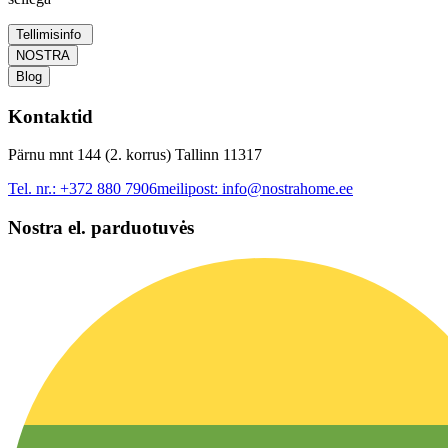
Tellimisinfo
NOSTRA
Blog
Kontaktid
Pärnu mnt 144 (2. korrus) Tallinn 11317
Tel. nr.:
+372 880 7906
meilipost:
info@nostrahome.ee
Nostra el. parduotuvės