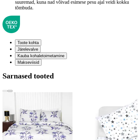
suuremad, kuna nad võivad esimese pesu ajal veidi kokku
tõmbuda.
Toote kohta
Järelevalve
Kauba kohaletoimetamine
Makseviisid
Sarnased tooted