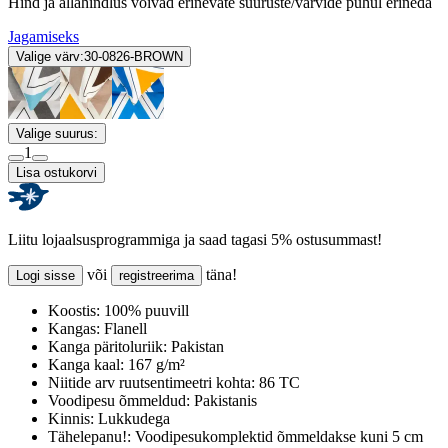
Hind ja allahindlus võivad erinevate suuruste/värvide puhul erineda
Jagamiseks
Valige värv:
30-0826-BROWN
Valige suurus:
1
Lisa ostukorvi
Liitu lojaalsusprogrammiga ja saad tagasi 5% ostusummast!
või
täna!
Logi sisse
registreerima
Koostis:
100% puuvill
Kangas:
Flanell
Kanga päritoluriik:
Pakistan
Kanga kaal:
167 g/m²
Niitide arv ruutsentimeetri kohta:
86 TC
Voodipesu õmmeldud:
Pakistanis
Kinnis:
Lukkudega
Tähelepanu!:
Voodipesukomplektid õmmeldakse kuni 5 cm