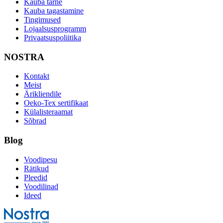
Kauba tarne
Kauba tagastamine
Tingimused
Lojaalsusprogramm
Privaatsuspoliitika
NOSTRA
Kontakt
Meist
Ärikliendile
Oeko-Tex sertifikaat
Külalisteraamat
Sõbrad
Blog
Voodipesu
Rätikud
Pleedid
Voodilinad
Ideed