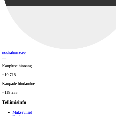
nostrahome.ee
Kaupluse hinnang
+10 718
Kaupade hindamine
+119 233
Tellimisinfo
Makseviisid