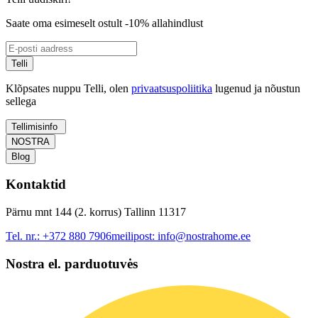
Saate oma esimeselt ostult -10% allahindlust
Telli
Klõpsates nuppu Telli, olen
privaatsuspoliitika
lugenud ja nõustun
sellega
Tellimisinfo
NOSTRA
Blog
Kontaktid
Pärnu mnt 144 (2. korrus) Tallinn 11317
Tel. nr.:
+372 880 7906
meilipost:
info@nostrahome.ee
Nostra el. parduotuvės