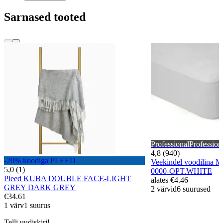
Sarnased tooted
Professional
Profession
4,8 (940)
-20% koodiga PLEED
Veekindel voodilina
5,0 (1)
0000-OPT.WHITE
Pleed KUBA DOUBLE FACE-LIGHT
alates
€4.46
GREY DARK GREY
2 värvid
6 suurused
€34.61
1 värv
1 suurus
Telli uudiskiri!