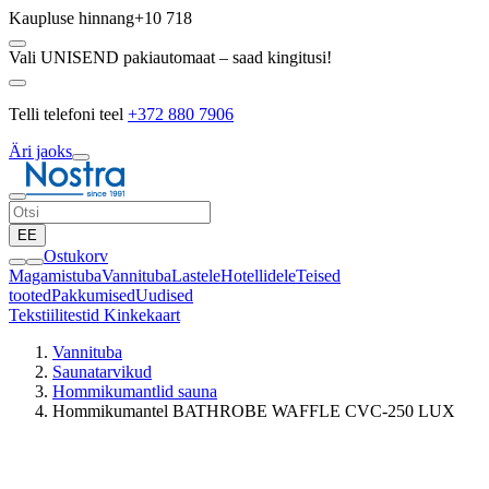
Kaupluse hinnang
+10 718
Vali UNISEND pakiautomaat – saad kingitusi!
Telli telefoni teel
+372 880 7906
Äri jaoks
EE
Ostukorv
Magamistuba
Vannituba
Lastele
Hotellidele
Teised
tooted
Pakkumised
Uudised
Tekstiilitestid
Kinkekaart
Vannituba
Saunatarvikud
Hommikumantlid sauna
Hommikumantel BATHROBE WAFFLE CVC-250 LUX