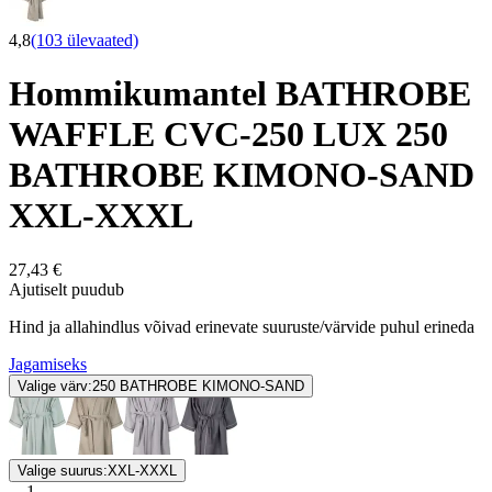
4,8
(103 ülevaated)
Hommikumantel BATHROBE
WAFFLE CVC-250 LUX 250
BATHROBE KIMONO-SAND
XXL-XXXL
27,43 €
Ajutiselt puudub
Hind ja allahindlus võivad erinevate suuruste/värvide puhul erineda
Jagamiseks
Valige värv:
250 BATHROBE KIMONO-SAND
Valige suurus:
XXL-XXXL
1