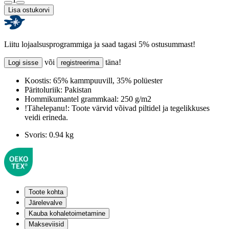
Lisa ostukorvi
Liitu lojaalsusprogrammiga ja saad tagasi 5% ostusummast!
või
täna!
Logi sisse
registreerima
Koostis:
65% kammpuuvill, 35% polüester
Päritoluriik:
Pakistan
Hommikumantel grammkaal:
250 g/m2
!Tähelepanu!:
Toote värvid võivad piltidel ja tegelikkuses
veidi erineda.
Svoris:
0.94 kg
Toote kohta
Järelevalve
Kauba kohaletoimetamine
Makseviisid