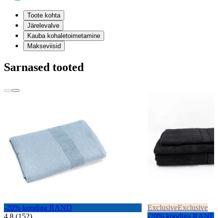
Toote kohta
Järelevalve
Kauba kohaletoimetamine
Makseviisid
Sarnased tooted
-20% koodiga RAND
Exclusive
Exclusive
4,8 (152)
-20% koodiga RAND