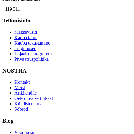
+119 311
Tellimisinfo
Makseviisid
Kauba tarne
Kauba tagastamine
Tingimused
Lojaalsusprogramm
Privaatsuspoliitika
NOSTRA
Kontakt
Meist
Ärikliendile
Oeko-Tex sertifikaat
Külalisteraamat
Sõbrad
Blog
Voodipesu