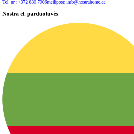
Tel. nr.:
+372 880 7906
meilipost:
info@nostrahome.ee
Nostra el. parduotuvės