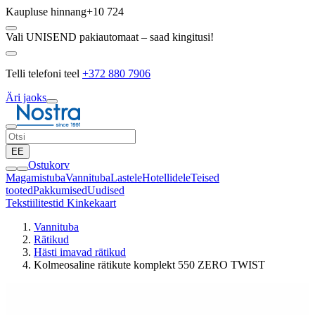
Kaupluse hinnang
+10 724
Vali UNISEND pakiautomaat – saad kingitusi!
Telli telefoni teel
+372 880 7906
Äri jaoks
EE
Ostukorv
Magamistuba
Vannituba
Lastele
Hotellidele
Teised
tooted
Pakkumised
Uudised
Tekstiilitestid
Kinkekaart
Vannituba
Rätikud
Hästi imavad rätikud
Kolmeosaline rätikute komplekt 550 ZERO TWIST