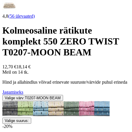
4,8
(56 ülevaated)
Kolmeosaline rätikute
komplekt 550 ZERO TWIST
T0207-MOON BEAM
12,70 €
18,14 €
Meil on 14 tk.
Hind ja allahindlus võivad erinevate suuruste/värvide puhul erineda
Jagamiseks
Valige värv:
T0207-MOON BEAM
Valige suurus:
-20%