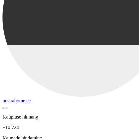
nostrahome.ee
Kaupluse hinnang
+10 724
Kaupade hindamine