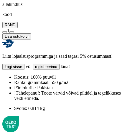
allahindlusi
kood
RAND
1
Lisa ostukorvi
Liitu lojaalsusprogrammiga ja saad tagasi 5% ostusummast!
või
täna!
Logi sisse
registreerima
Koostis:
100% puuvill
Rätiku grammkaal:
550 g/m2
Päritoluriik:
Pakistan
!Tähelepanu!:
Toote värvid võivad piltidel ja tegelikkuses
veidi erineda.
Svoris:
0.814 kg