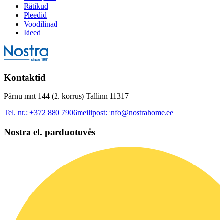
Rätikud
Pleedid
Voodilinad
Ideed
Kontaktid
Pärnu mnt 144 (2. korrus) Tallinn 11317
Tel. nr.:
+372 880 7906
meilipost:
info@nostrahome.ee
Nostra el. parduotuvės