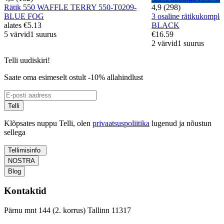
Rätik 550 WAFFLE TERRY 550-T0209-
4,9 (298)
BLUE FOG
3 osaline rätikukompl
alates
€5.13
BLACK
5 värvid
1 suurus
€16.59
2 värvid
1 suurus
Telli uudiskiri!
Saate oma esimeselt ostult -10% allahindlust
Telli
Klõpsates nuppu Telli, olen
privaatsuspoliitika
lugenud ja nõustun
sellega
Tellimisinfo
NOSTRA
Blog
Kontaktid
Pärnu mnt 144 (2. korrus) Tallinn 11317