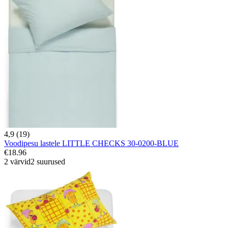
4,9 (19)
Voodipesu lastele LITTLE CHECKS 30-0200-BLUE
€18.96
2 värvid
2 suurused