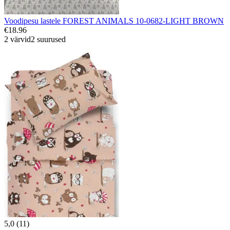
Voodipesu lastele FOREST ANIMALS 10-0682-LIGHT BROWN
€18.96
2 värvid
2 suurused
5,0 (11)