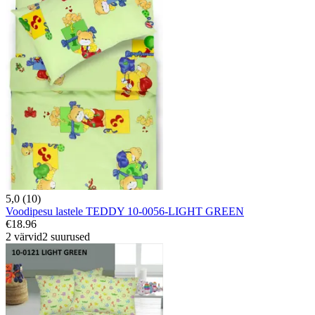
5,0 (10)
Voodipesu lastele TEDDY 10-0056-LIGHT GREEN
€18.96
2 värvid
2 suurused