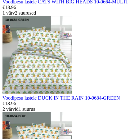
Voodipesu lastele CATS WITH BIG HEADS 10-0664-MULTI
€18.96
1 värv
2 suurused
Voodipesu lastele DUCK IN THE RAIN 10-0684-GREEN
€18.96
2 värvid
1 suurus