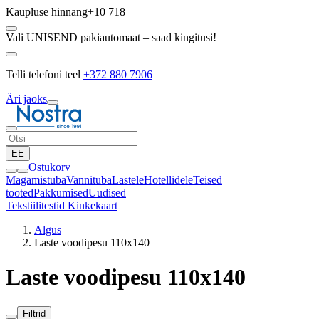
Kaupluse hinnang
+10 718
Vali UNISEND pakiautomaat – saad kingitusi!
Telli telefoni teel
+372 880 7906
Äri jaoks
EE
Ostukorv
Magamistuba
Vannituba
Lastele
Hotellidele
Teised
tooted
Pakkumised
Uudised
Tekstiilitestid
Kinkekaart
Algus
Laste voodipesu 110x140
Laste voodipesu 110x140
Filtrid