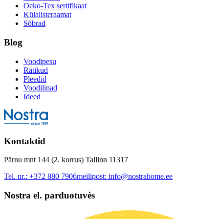
Oeko-Tex sertifikaat
Külalisteraamat
Sõbrad
Blog
Voodipesu
Rätikud
Pleedid
Voodilinad
Ideed
Kontaktid
Pärnu mnt 144 (2. korrus) Tallinn 11317
Tel. nr.:
+372 880 7906
meilipost:
info@nostrahome.ee
Nostra el. parduotuvės