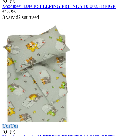
5,0 (9)
Voodipesu lastele SLEEPING FRIENDS 10-0023-BEIGE
€18.96
3 värvid
2 suurused
Uus
Uus
5,0 (9)