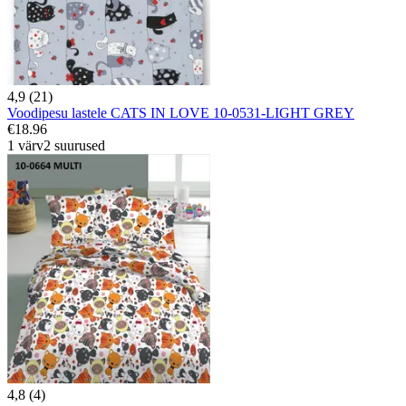
4,9 (21)
Voodipesu lastele CATS IN LOVE 10-0531-LIGHT GREY
€18.96
1 värv
2 suurused
4,8 (4)