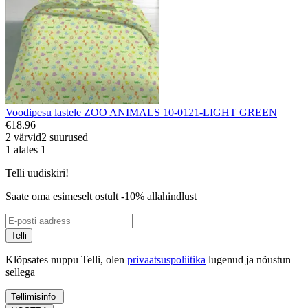
Voodipesu lastele ZOO ANIMALS 10-0121-LIGHT GREEN
€18.96
2 värvid
2 suurused
1 alates 1
Telli uudiskiri!
Saate oma esimeselt ostult -10% allahindlust
Telli
Klõpsates nuppu Telli, olen
privaatsuspoliitika
lugenud ja nõustun
sellega
Tellimisinfo