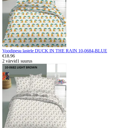
Voodipesu lastele DUCK IN THE RAIN 10-0684-BLUE
€18.96
2 värvid
1 suurus