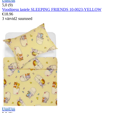
Uus
Uus
5,0 (9)
Voodipesu lastele SLEEPING FRIENDS 10-0023-YELLOW
€18.96
3 värvid
2 suurused
Uus
Uus