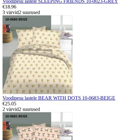
Voodipesu lastele SLEEPING FRIENDS 10-0023-GREY
€18.96
3 värvid
2 suurused
Voodipesu lastele BEAR WITH DOTS 10-0683-BEIGE
€25.05
2 värvid
2 suurused