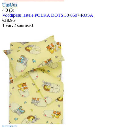
Uus
Uus
4,0 (3)
Voodipesu lastele POLKA DOTS 30-0507-ROSA
€18.96
1 värv
2 suurused