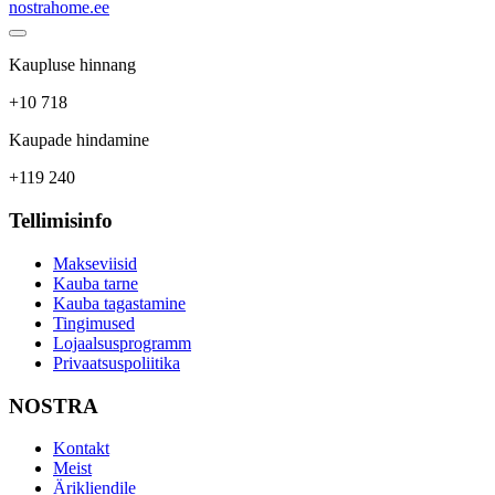
nostrahome.ee
Kaupluse hinnang
+10 718
Kaupade hindamine
+119 240
Tellimisinfo
Makseviisid
Kauba tarne
Kauba tagastamine
Tingimused
Lojaalsusprogramm
Privaatsuspoliitika
NOSTRA
Kontakt
Meist
Ärikliendile