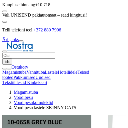
Kaupluse hinnang
+10 718
Vali UNISEND pakiautomaat – saad kingitusi!
Telli telefoni teel
+372 880 7906
Äri jaoks
EE
Ostukorv
Magamistuba
Vannituba
Lastele
Hotellidele
Teised
tooted
Pakkumised
Uudised
Tekstiilitestid
Kinkekaart
Magamistuba
Voodipesu
Voodipesukomplektid
Voodipesu lastele SKINNY CATS