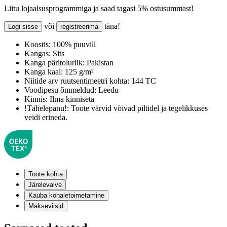
Liitu lojaalsusprogrammiga ja saad tagasi 5% ostusummast!
või
täna!
Logi sisse
registreerima
Koostis:
100% puuvill
Kangas:
Sits
Kanga päritoluriik:
Pakistan
Kanga kaal:
125 g/m²
Niitide arv ruutsentimeetri kohta:
144 TC
Voodipesu õmmeldud:
Leedu
Kinnis:
Ilma kinniseta
!Tähelepanu!:
Toote värvid võivad piltidel ja tegelikkuses
veidi erineda.
Toote kohta
Järelevalve
Kauba kohaletoimetamine
Makseviisid