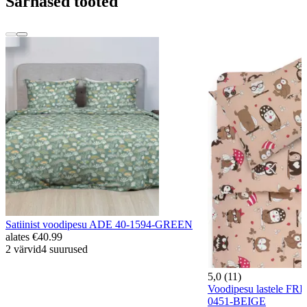
Sarnased tooted
Satiinist voodipesu ADE 40-1594-GREEN
alates
€40.99
2 värvid
4 suurused
5,0 (11)
Voodipesu lastele F
0451-BEIGE