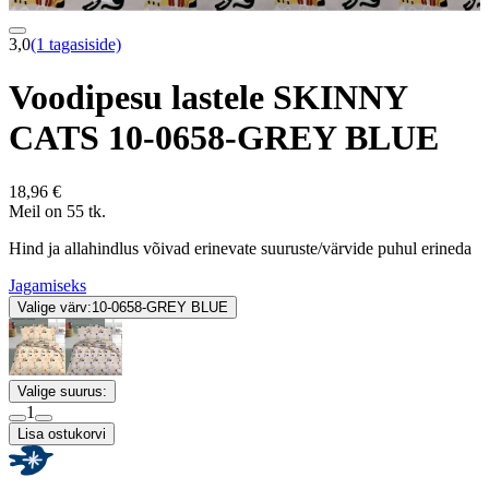
3,0
(1 tagasiside)
Voodipesu lastele SKINNY
CATS 10-0658-GREY BLUE
18,96 €
Meil on 55 tk.
Hind ja allahindlus võivad erinevate suuruste/värvide puhul erineda
Jagamiseks
Valige värv:
10-0658-GREY BLUE
Valige suurus:
1
Lisa ostukorvi