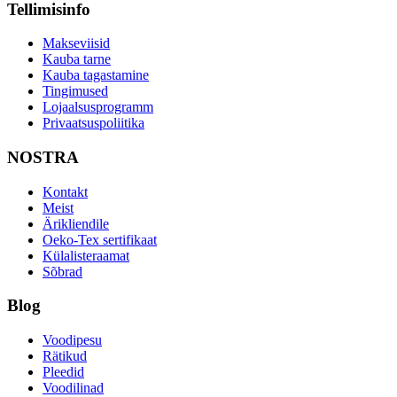
Tellimisinfo
Makseviisid
Kauba tarne
Kauba tagastamine
Tingimused
Lojaalsusprogramm
Privaatsuspoliitika
NOSTRA
Kontakt
Meist
Ärikliendile
Oeko-Tex sertifikaat
Külalisteraamat
Sõbrad
Blog
Voodipesu
Rätikud
Pleedid
Voodilinad