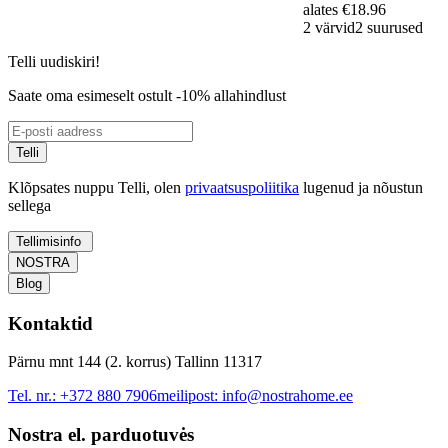
alates
€18.96
2 värvid
2 suurused
Telli uudiskiri!
Saate oma esimeselt ostult -10% allahindlust
Telli
Klõpsates nuppu Telli, olen
privaatsuspoliitika
lugenud ja nõustun
sellega
Tellimisinfo
NOSTRA
Blog
Kontaktid
Pärnu mnt 144 (2. korrus) Tallinn 11317
Tel. nr.:
+372 880 7906
meilipost:
info@nostrahome.ee
Nostra el. parduotuvės