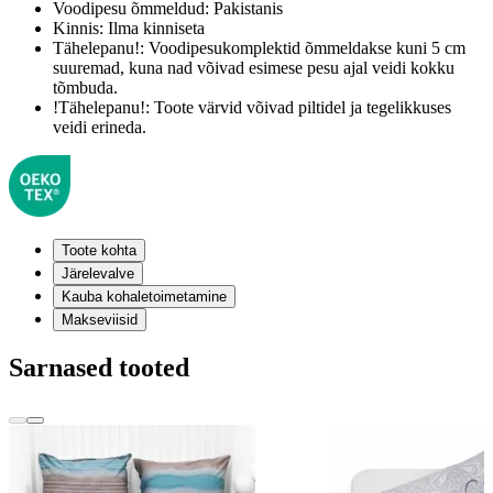
Voodipesu õmmeldud:
Pakistanis
Kinnis:
Ilma kinniseta
Tähelepanu!:
Voodipesukomplektid õmmeldakse kuni 5 cm
suuremad, kuna nad võivad esimese pesu ajal veidi kokku
tõmbuda.
!Tähelepanu!:
Toote värvid võivad piltidel ja tegelikkuses
veidi erineda.
Toote kohta
Järelevalve
Kauba kohaletoimetamine
Makseviisid
Sarnased tooted