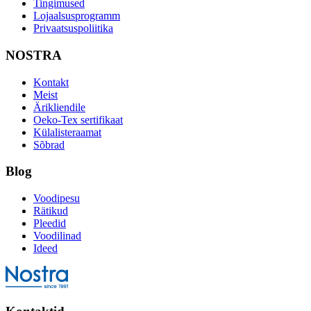
Tingimused
Lojaalsusprogramm
Privaatsuspoliitika
NOSTRA
Kontakt
Meist
Ärikliendile
Oeko-Tex sertifikaat
Külalisteraamat
Sõbrad
Blog
Voodipesu
Rätikud
Pleedid
Voodilinad
Ideed