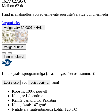
16,77 €
27,95 €
Meil on 62 tk.
Hind ja allahindlus võivad erinevate suuruste/värvide puhul erineda
Jagamiseks
Valige värv:
30-0807-KHAKI
Valige suurus:
1
Lisa ostukorvi
Liitu lojaalsusprogrammiga ja saad tagasi 5% ostusummast!
või
täna!
Logi sisse
registreerima
Koostis:
100% puuvill
Kangas:
Lõuendriie
Kanga päritoluriik:
Pakistan
Kanga kaal:
147 g/m²
Niitide arv ruutsentimeetri kohta:
120 TC