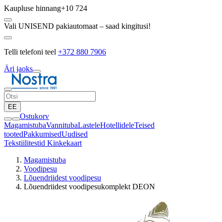
Kaupluse hinnang
+10 724
Vali UNISEND pakiautomaat – saad kingitusi!
Telli telefoni teel
+372 880 7906
Äri jaoks
EE
Ostukorv
Magamistuba
Vannituba
Lastele
Hotellidele
Teised
tooted
Pakkumised
Uudised
Tekstiilitestid
Kinkekaart
Magamistuba
Voodipesu
Lõuendriidest voodipesu
Lõuendriidest voodipesukomplekt DEON