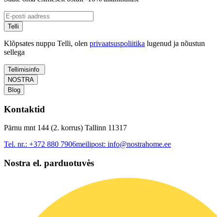
Telli
Klõpsates nuppu Telli, olen
privaatsuspoliitika
lugenud ja nõustun
sellega
Tellimisinfo
NOSTRA
Blog
Kontaktid
Pärnu mnt 144 (2. korrus) Tallinn 11317
Tel. nr.:
+372 880 7906
meilipost:
info@nostrahome.ee
Nostra el. parduotuvės