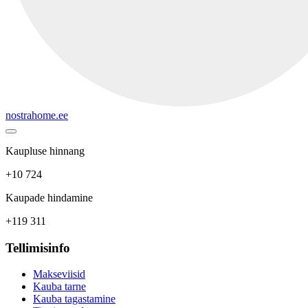
nostrahome.ee
Kaupluse hinnang
+10 724
Kaupade hindamine
+119 311
Tellimisinfo
Makseviisid
Kauba tarne
Kauba tagastamine