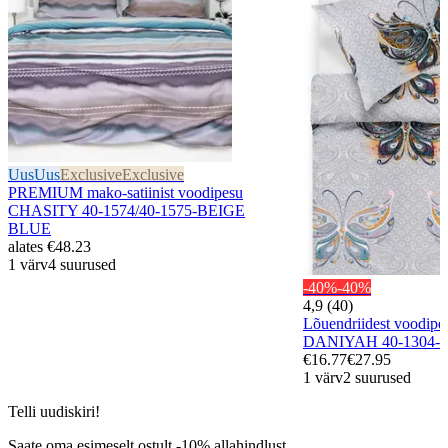
Uus
Uus
Exclusive
Exclusive
PREMIUM mako-satiinist voodipesu
CHASITY 40-1574/40-1575-BEIGE
BLUE
alates
€48.23
1 värv
4 suurused
-40%
-40%
4,9 (40)
Lõuendriidest voodip
DANIYAH 40-1304
€16.77
€27.95
1 värv
2 suurused
Telli uudiskiri!
Saate oma esimeselt ostult -10% allahindlust