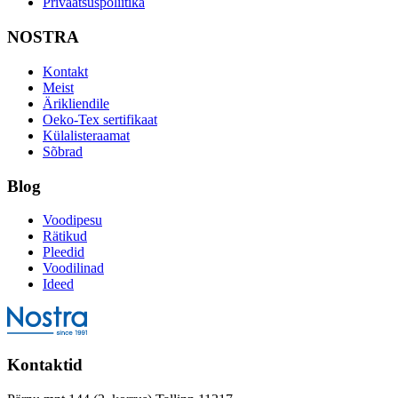
Privaatsuspoliitika
NOSTRA
Kontakt
Meist
Ärikliendile
Oeko-Tex sertifikaat
Külalisteraamat
Sõbrad
Blog
Voodipesu
Rätikud
Pleedid
Voodilinad
Ideed
Kontaktid