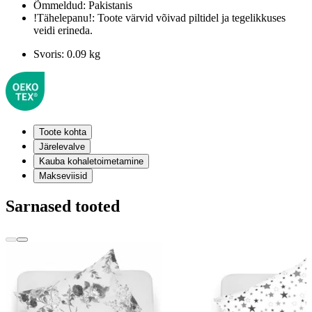
Õmmeldud:
Pakistanis
!Tähelepanu!:
Toote värvid võivad piltidel ja tegelikkuses
veidi erineda.
Svoris:
0.09 kg
Toote kohta
Järelevalve
Kauba kohaletoimetamine
Makseviisid
Sarnased tooted