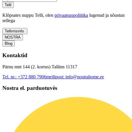
Telli
Klõpsates nuppu Telli, olen
privaatsuspoliitika
lugenud ja nõustun
sellega
Tellimisinfo
NOSTRA
Blog
Kontaktid
Pärnu mnt 144 (2. korrus) Tallinn 11317
Tel. nr.:
+372 880 7906
meilipost:
info@nostrahome.ee
Nostra el. parduotuvės