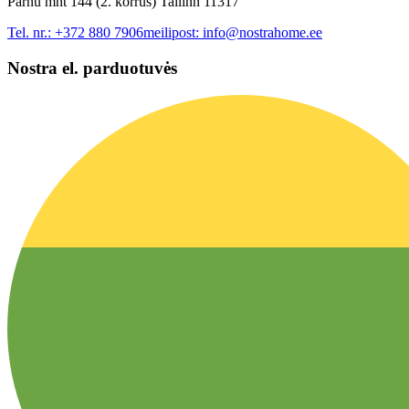
Pärnu mnt 144 (2. korrus) Tallinn 11317
Tel. nr.:
+372 880 7906
meilipost:
info@nostrahome.ee
Nostra el. parduotuvės