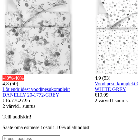
-40%
-40%
4,9 (53)
4,8 (50)
Voodipesu komplekt
Lõuendriidest voodipesukomplekt
WHITE GREY
DANELLY 20-1772-GREY
€19.99
€16.77
€27.95
2 värvid
1 suurus
2 värvid
1 suurus
Telli uudiskiri!
Saate oma esimeselt ostult -10% allahindlust