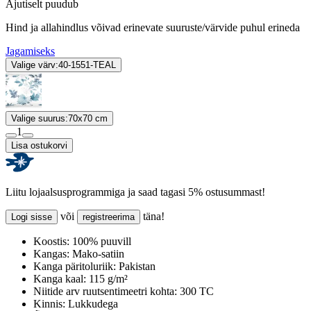
Ajutiselt puudub
Hind ja allahindlus võivad erinevate suuruste/värvide puhul erineda
Jagamiseks
Valige värv:
40-1551-TEAL
Valige suurus:
70x70 cm
1
Lisa ostukorvi
Liitu lojaalsusprogrammiga ja saad tagasi 5% ostusummast!
või
täna!
Logi sisse
registreerima
Koostis:
100% puuvill
Kangas:
Mako-satiin
Kanga päritoluriik:
Pakistan
Kanga kaal:
115 g/m²
Niitide arv ruutsentimeetri kohta:
300 TC
Kinnis:
Lukkudega