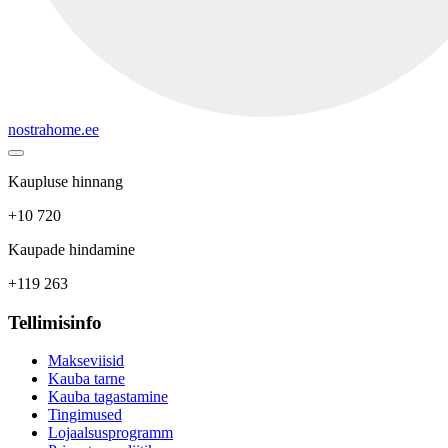
nostrahome.ee
Kaupluse hinnang
+10 720
Kaupade hindamine
+119 263
Tellimisinfo
Makseviisid
Kauba tarne
Kauba tagastamine
Tingimused
Lojaalsusprogramm