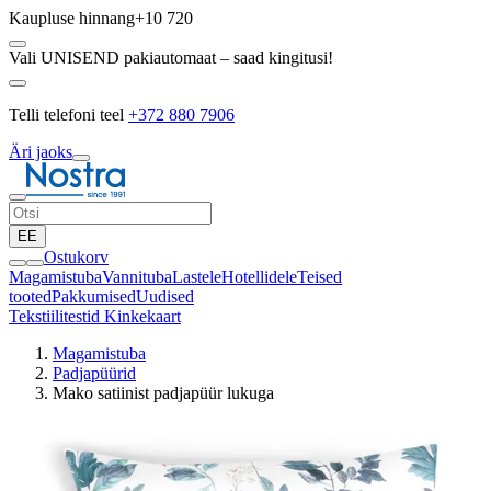
Kaupluse hinnang
+10 720
Vali UNISEND pakiautomaat – saad kingitusi!
Telli telefoni teel
+372 880 7906
Äri jaoks
EE
Ostukorv
Magamistuba
Vannituba
Lastele
Hotellidele
Teised
tooted
Pakkumised
Uudised
Tekstiilitestid
Kinkekaart
Magamistuba
Padjapüürid
Mako satiinist padjapüür lukuga