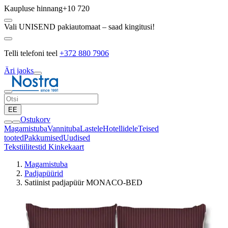
Kaupluse hinnang
+10 720
Vali UNISEND pakiautomaat – saad kingitusi!
Telli telefoni teel
+372 880 7906
Äri jaoks
EE
Ostukorv
Magamistuba
Vannituba
Lastele
Hotellidele
Teised
tooted
Pakkumised
Uudised
Tekstiilitestid
Kinkekaart
Magamistuba
Padjapüürid
Satiinist padjapüür MONACO-BED