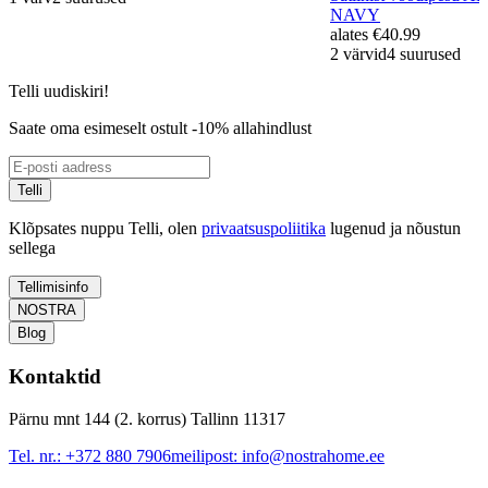
NAVY
alates
€40.99
2 värvid
4 suurused
Telli uudiskiri!
Saate oma esimeselt ostult -10% allahindlust
Telli
Klõpsates nuppu Telli, olen
privaatsuspoliitika
lugenud ja nõustun
sellega
Tellimisinfo
NOSTRA
Blog
Kontaktid
Pärnu mnt 144 (2. korrus) Tallinn 11317
Tel. nr.:
+372 880 7906
meilipost:
info@nostrahome.ee