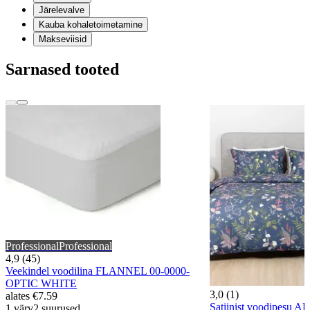
Järelevalve
Kauba kohaletoimetamine
Makseviisid
Sarnased tooted
Professional
Professional
4,9 (45)
Veekindel voodilina FLANNEL 00-0000-
OPTIC WHITE
3,0 (1)
alates
€7.59
Satiinist voodipesu 
1 värv
2 suurused