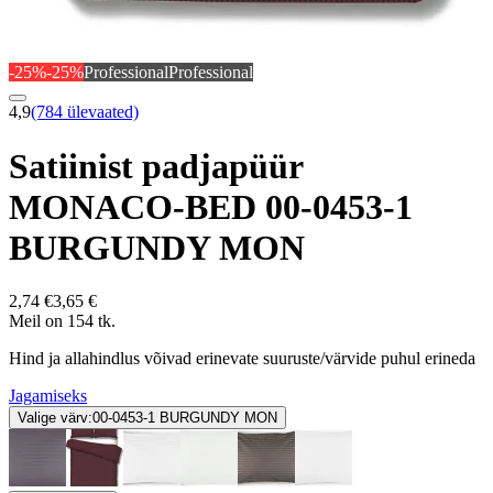
-25%
-25%
Professional
Professional
4,9
(784 ülevaated)
Satiinist padjapüür
MONACO-BED 00-0453-1
BURGUNDY MON
2,74 €
3,65 €
Meil on 154 tk.
Hind ja allahindlus võivad erinevate suuruste/värvide puhul erineda
Jagamiseks
Valige värv:
00-0453-1 BURGUNDY MON