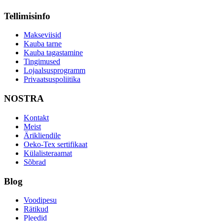
Tellimisinfo
Makseviisid
Kauba tarne
Kauba tagastamine
Tingimused
Lojaalsusprogramm
Privaatsuspoliitika
NOSTRA
Kontakt
Meist
Ärikliendile
Oeko-Tex sertifikaat
Külalisteraamat
Sõbrad
Blog
Voodipesu
Rätikud
Pleedid