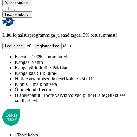
Valige suurus:
1
Lisa ostukorvi
Liitu lojaalsusprogrammiga ja saad tagasi 5% ostusummast!
või
täna!
Logi sisse
registreerima
Koostis:
100% kammpuuvill
Kangas:
Satiin
Kanga päritoluriik:
Pakistan
Kanga kaal:
145 g/m²
Niitide arv ruutsentimeetri kohta:
250 TC
Kinnis:
Ilma kinniseta
Õmmeldud:
Leedu
!Tähelepanu!:
Toote värvid võivad piltidel ja tegelikkuses
veidi erineda.
Toote kohta