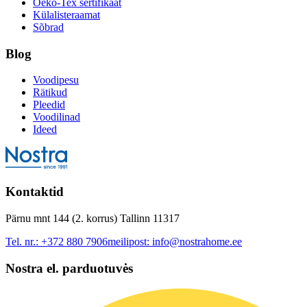
Oeko-Tex sertifikaat
Külalisteraamat
Sõbrad
Blog
Voodipesu
Rätikud
Pleedid
Voodilinad
Ideed
Kontaktid
Pärnu mnt 144 (2. korrus) Tallinn 11317
Tel. nr.:
+372 880 7906
meilipost:
info@nostrahome.ee
Nostra el. parduotuvės