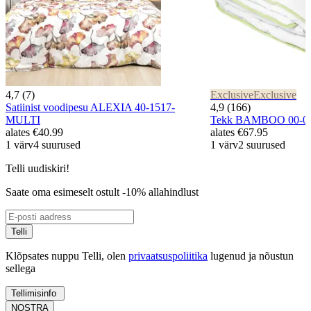
4,7 (7)
Exclusive
Exclusive
Satiinist voodipesu ALEXIA 40-1517-
4,9 (166)
MULTI
Tekk BAMBOO 00-0
alates
€40.99
alates
€67.95
1 värv
4 suurused
1 värv
2 suurused
Telli uudiskiri!
Saate oma esimeselt ostult -10% allahindlust
Telli
Klõpsates nuppu Telli, olen
privaatsuspoliitika
lugenud ja nõustun
sellega
Tellimisinfo
NOSTRA