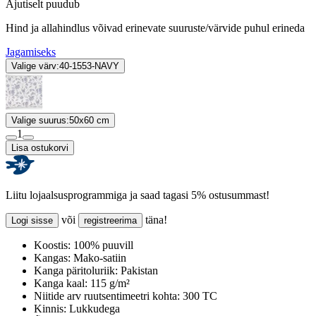
Ajutiselt puudub
Hind ja allahindlus võivad erinevate suuruste/värvide puhul erineda
Jagamiseks
Valige värv:
40-1553-NAVY
Valige suurus:
50x60 cm
1
Lisa ostukorvi
Liitu lojaalsusprogrammiga ja saad tagasi 5% ostusummast!
või
täna!
Logi sisse
registreerima
Koostis:
100% puuvill
Kangas:
Mako-satiin
Kanga päritoluriik:
Pakistan
Kanga kaal:
115 g/m²
Niitide arv ruutsentimeetri kohta:
300 TC
Kinnis:
Lukkudega