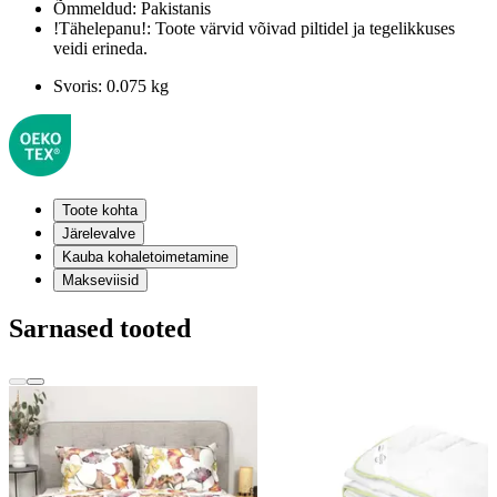
Õmmeldud:
Pakistanis
!Tähelepanu!:
Toote värvid võivad piltidel ja tegelikkuses
veidi erineda.
Svoris:
0.075 kg
Toote kohta
Järelevalve
Kauba kohaletoimetamine
Makseviisid
Sarnased tooted