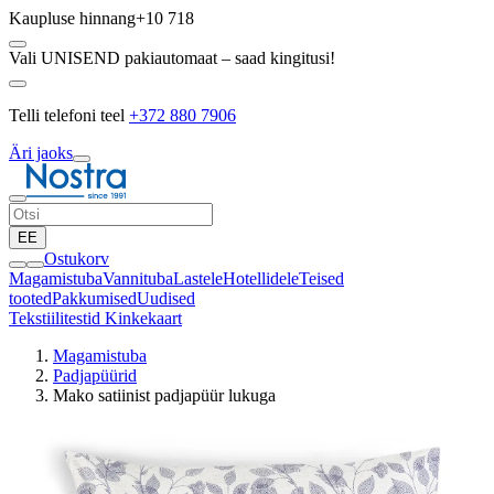
Kaupluse hinnang
+10 718
Vali UNISEND pakiautomaat – saad kingitusi!
Telli telefoni teel
+372 880 7906
Äri jaoks
EE
Ostukorv
Magamistuba
Vannituba
Lastele
Hotellidele
Teised
tooted
Pakkumised
Uudised
Tekstiilitestid
Kinkekaart
Magamistuba
Padjapüürid
Mako satiinist padjapüür lukuga