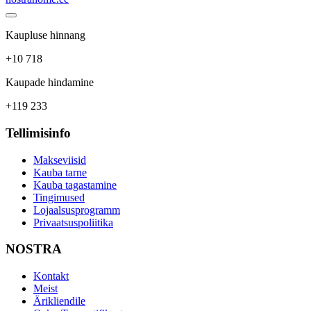
Kaupluse hinnang
+10 718
Kaupade hindamine
+119 233
Tellimisinfo
Makseviisid
Kauba tarne
Kauba tagastamine
Tingimused
Lojaalsusprogramm
Privaatsuspoliitika
NOSTRA
Kontakt
Meist
Ärikliendile