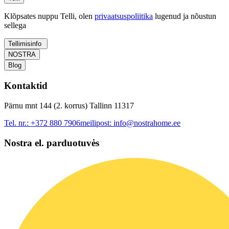
Klõpsates nuppu Telli, olen
privaatsuspoliitika
lugenud ja nõustun
sellega
Tellimisinfo
NOSTRA
Blog
Kontaktid
Pärnu mnt 144 (2. korrus) Tallinn 11317
Tel. nr.:
+372 880 7906
meilipost:
info@nostrahome.ee
Nostra el. parduotuvės