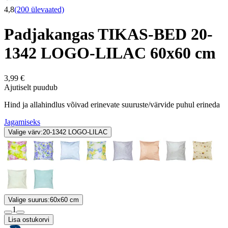
4,8
(200 ülevaated)
Padjakangas TIKAS-BED 20-
1342 LOGO-LILAC 60x60 cm
3,99 €
Ajutiselt puudub
Hind ja allahindlus võivad erinevate suuruste/värvide puhul erineda
Jagamiseks
Valige värv:
20-1342 LOGO-LILAC
Valige suurus:
60x60 cm
1
Lisa ostukorvi