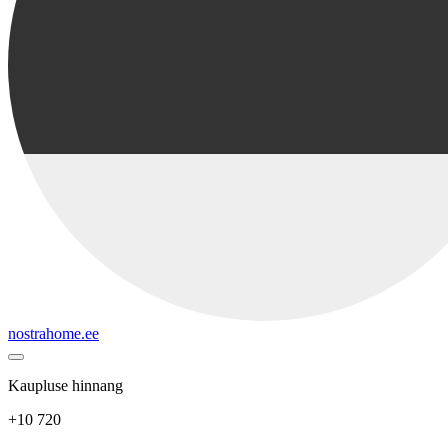
nostrahome.ee
Kaupluse hinnang
+10 720