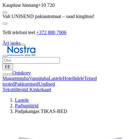
Kaupluse hinnang
+10 720
Vali UNISEND pakiautomaat – saad kingitusi!
Telli telefoni teel
+372 880 7906
Äri jaoks
EE
Ostukorv
Magamistuba
Vannituba
Lastele
Hotellidele
Teised
tooted
Pakkumised
Uudised
Tekstiilitestid
Kinkekaart
Lastele
Padjapüürid
Padjakangas TIKAS-BED