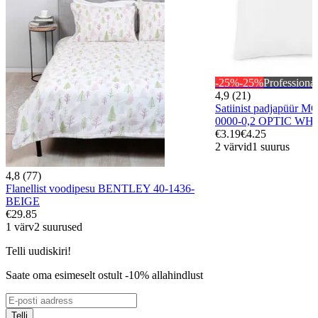
-25%
-25%
Professional
4,9 (21)
Satiinist padjapüür
0000-0,2 OPTIC W
€3.19
€4.25
2 värvid
1 suurus
4,8 (77)
Flanellist voodipesu BENTLEY 40-1436-
BEIGE
€29.85
1 värv
2 suurused
Telli uudiskiri!
Saate oma esimeselt ostult -10% allahindlust
Telli