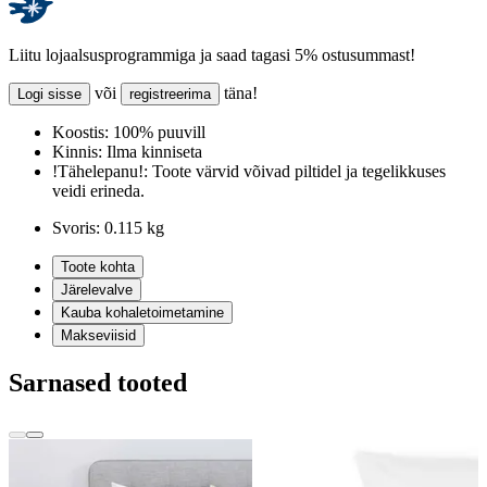
Liitu lojaalsusprogrammiga ja saad tagasi 5% ostusummast!
või
täna!
Logi sisse
registreerima
Koostis:
100% puuvill
Kinnis:
Ilma kinniseta
!Tähelepanu!:
Toote värvid võivad piltidel ja tegelikkuses
veidi erineda.
Svoris:
0.115 kg
Toote kohta
Järelevalve
Kauba kohaletoimetamine
Makseviisid
Sarnased tooted