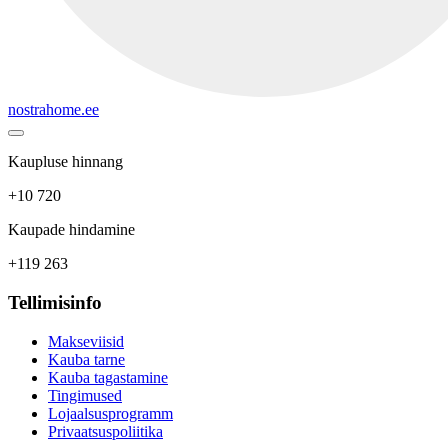
nostrahome.ee
Kaupluse hinnang
+10 720
Kaupade hindamine
+119 263
Tellimisinfo
Makseviisid
Kauba tarne
Kauba tagastamine
Tingimused
Lojaalsusprogramm
Privaatsuspoliitika