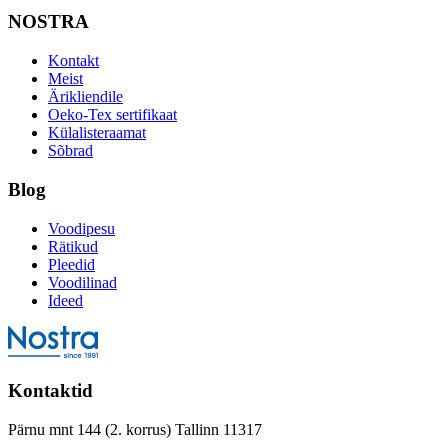
NOSTRA
Kontakt
Meist
Ärikliendile
Oeko-Tex sertifikaat
Külalisteraamat
Sõbrad
Blog
Voodipesu
Rätikud
Pleedid
Voodilinad
Ideed
Kontaktid
Pärnu mnt 144 (2. korrus) Tallinn 11317