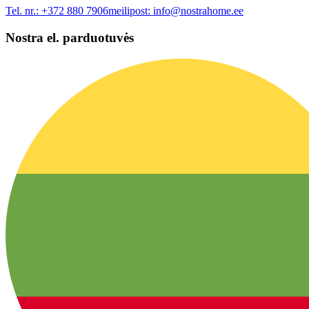
Tel. nr.:
+372 880 7906
meilipost:
info@nostrahome.ee
Nostra el. parduotuvės