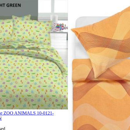
tele ZOO ANIMALS 10-0121-
N
sed