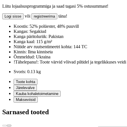
Liitu lojaalsusprogrammiga ja saad tagasi 5% ostusummast!
või
täna!
Logi sisse
registreerima
Koostis:
52% polüester, 48% puuvill
Kangas:
Segakiud
Kanga päritoluriik:
Pakistan
Kanga kaal:
115 g/m²
Niitide arv ruutsentimeetri kohta:
144 TC
Kinnis:
Ilma kinniseta
Õmmeldud:
Ukraina
!Tähelepanu!:
Toote värvid võivad piltidel ja tegelikkuses veidi
Svoris:
0.13 kg
Toote kohta
Järelevalve
Kauba kohaletoimetamine
Makseviisid
Sarnased tooted