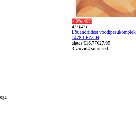
-40%
-40%
4,9 (47)
Lõuendriidest voodipesukomple
1478-PEACH
alates
€16.77
€27.95
3 värvid
4 suurused
lega