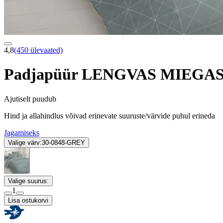
4,8
(450 ülevaated)
Padjapüür LENGVAS MIEGAS
Ajutiselt puudub
Hind ja allahindlus võivad erinevate suuruste/värvide puhul erineda
Jagamiseks
Valige värv:
30-0848-GREY
Valige suurus:
1
Lisa ostukorvi