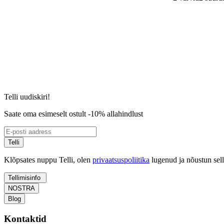
Telli uudiskiri!
Saate oma esimeselt ostult -10% allahindlust
Telli
Klõpsates nuppu Telli, olen
privaatsuspoliitika
lugenud ja nõustun sel
Tellimisinfo
NOSTRA
Blog
Kontaktid