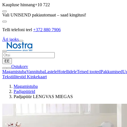
Kaupluse hinnang
+10 722
Vali UNISEND pakiautomaat – saad kingitusi!
Telli telefoni teel
+372 880 7906
Äri jaoks
EE
Ostukorv
Magamistuba
Vannituba
Lastele
Hotellidele
Teised tooted
Pakkumised
Uu
Tekstiilitestid
Kinkekaart
Magamistuba
Padjapüürid
Padjapüür LENGVAS MIEGAS