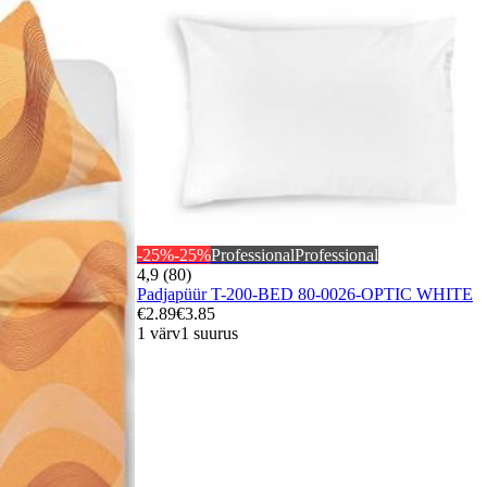
-25%
-25%
Professional
Professional
4,9 (80)
Padjapüür T-200-BED 80-0026-OPTIC WHITE
€2.89
€3.85
1 värv
1 suurus