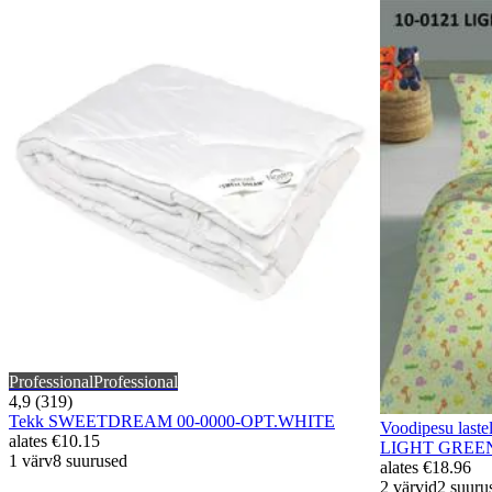
Professional
Professional
4,9 (319)
Tekk SWEETDREAM 00-0000-OPT.WHITE
Voodipesu las
alates
€10.15
LIGHT GREE
1 värv
8 suurused
alates
€18.96
2 värvid
2 suuru