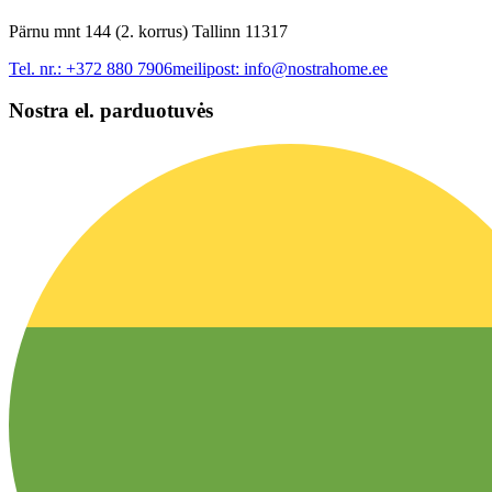
Pärnu mnt 144 (2. korrus) Tallinn 11317
Tel. nr.:
+372 880 7906
meilipost:
info@nostrahome.ee
Nostra el. parduotuvės