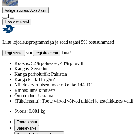
Valige suurus:
50x70 cm
1
Lisa ostukorvi
Liitu lojaalsusprogrammiga ja saad tagasi 5% ostusummast!
või
täna!
Logi sisse
registreerima
Koostis:
52% polüester, 48% puuvill
Kangas:
Segakiud
Kanga päritoluriik:
Pakistan
Kanga kaal:
115 g/m²
Niitide arv ruutsentimeetri kohta:
144 TC
Kinnis:
Ilma kinniseta
Õmmeldud:
Ukraina
!Tähelepanu!:
Toote värvid võivad piltidel ja tegelikkuses veidi
Svoris:
0.081 kg
Toote kohta
Järelevalve