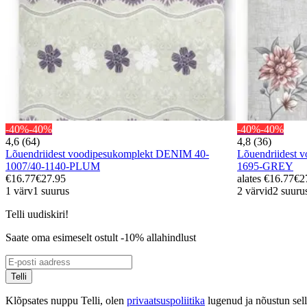
-40%
-40%
-40%
-40%
4,6 (64)
4,8 (36)
Lõuendriidest voodipesukomplekt DENIM 40-
Lõuendriidest
1007/40-1140-PLUM
1695-GREY
€16.77
€27.95
alates
€16.77
€2
1 värv
1 suurus
2 värvid
2 suuru
Telli uudiskiri!
Saate oma esimeselt ostult -10% allahindlust
Telli
Klõpsates nuppu Telli, olen
privaatsuspoliitika
lugenud ja nõustun sel