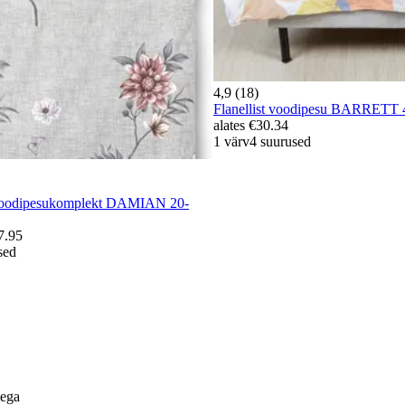
4,9 (18)
Flanellist voodipesu BARRETT
alates
€30.34
1 värv
4 suurused
 voodipesukomplekt DAMIAN 20-
7.95
sed
lega