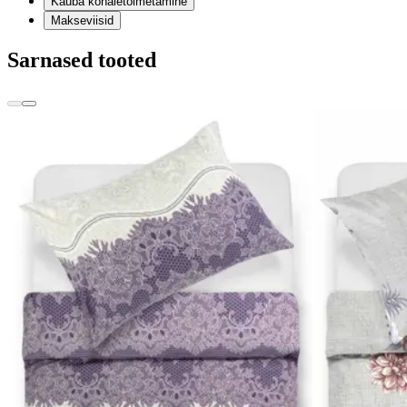
Kauba kohaletoimetamine
Makseviisid
Sarnased tooted