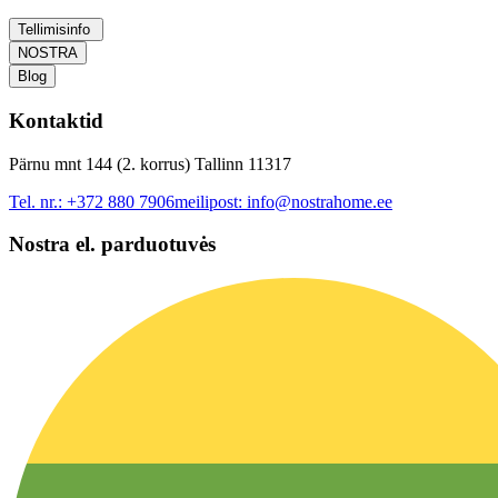
Tellimisinfo
NOSTRA
Blog
Kontaktid
Pärnu mnt 144 (2. korrus) Tallinn 11317
Tel. nr.:
+372 880 7906
meilipost:
info@nostrahome.ee
Nostra el. parduotuvės