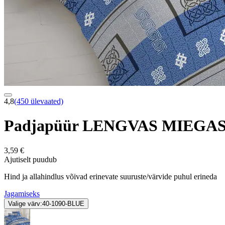
4,8
(450 ülevaated)
Padjapüür LENGVAS MIEGAS 
3,59 €
Ajutiselt puudub
Hind ja allahindlus võivad erinevate suuruste/värvide puhul erineda
Jagamiseks
Valige värv:
40-1090-BLUE