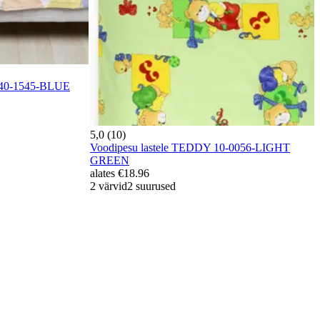
 40-1545-BLUE
5,0 (10)
Voodipesu lastele TEDDY 10-0056-LIGHT
GREEN
alates
€18.96
2 värvid
2 suurused