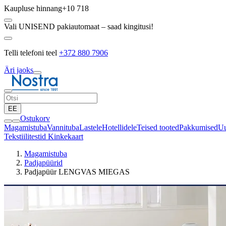
Kaupluse hinnang
+10 718
Vali UNISEND pakiautomaat – saad kingitusi!
Telli telefoni teel
+372 880 7906
Äri jaoks
EE
Ostukorv
Magamistuba
Vannituba
Lastele
Hotellidele
Teised tooted
Pakkumised
Uu
Tekstiilitestid
Kinkekaart
Magamistuba
Padjapüürid
Padjapüür LENGVAS MIEGAS