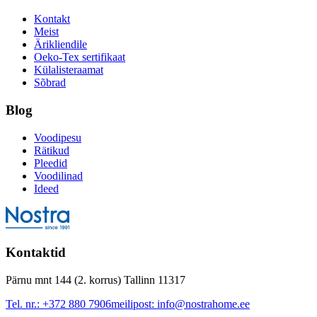
Kontakt
Meist
Ärikliendile
Oeko-Tex sertifikaat
Külalisteraamat
Sõbrad
Blog
Voodipesu
Rätikud
Pleedid
Voodilinad
Ideed
Kontaktid
Pärnu mnt 144 (2. korrus) Tallinn 11317
Tel. nr.:
+372 880 7906
meilipost:
info@nostrahome.ee