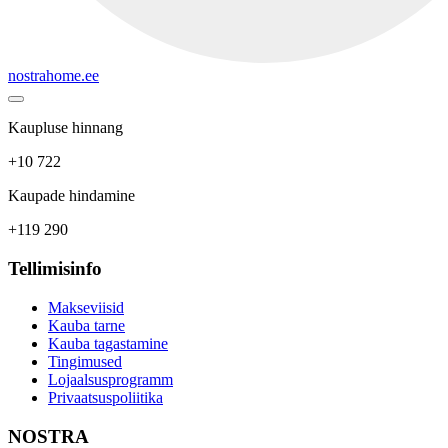
nostrahome.ee
Kaupluse hinnang
+10 722
Kaupade hindamine
+119 290
Tellimisinfo
Makseviisid
Kauba tarne
Kauba tagastamine
Tingimused
Lojaalsusprogramm
Privaatsuspoliitika
NOSTRA