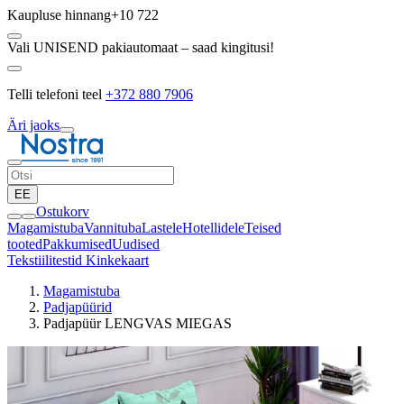
Kaupluse hinnang
+10 722
Vali UNISEND pakiautomaat – saad kingitusi!
Telli telefoni teel
+372 880 7906
Äri jaoks
EE
Ostukorv
Magamistuba
Vannituba
Lastele
Hotellidele
Teised
tooted
Pakkumised
Uudised
Tekstiilitestid
Kinkekaart
Magamistuba
Padjapüürid
Padjapüür LENGVAS MIEGAS