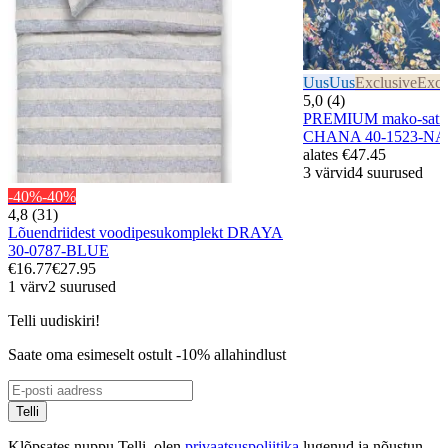
Uus
Uus
Exclusive
Excl
5,0 (4)
PREMIUM mako-satiin
CHANA 40-1523-N
alates
€47.45
3 värvid
4 suurused
-40%
-40%
4,8 (31)
Lõuendriidest voodipesukomplekt DRAYA
30-0787-BLUE
€16.77
€27.95
1 värv
2 suurused
Telli uudiskiri!
Saate oma esimeselt ostult -10% allahindlust
Telli
Klõpsates nuppu Telli, olen
privaatsuspoliitika
lugenud ja nõustun