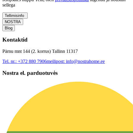
sellega
Tellimisinfo
NOSTRA
Blog
Kontaktid
Pärnu mnt 144 (2. korrus) Tallinn 11317
Tel. nr.:
+372 880 7906
meilipost:
info@nostrahome.ee
Nostra el. parduotuvės