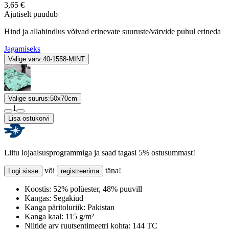
3,65 €
Ajutiselt puudub
Hind ja allahindlus võivad erinevate suuruste/värvide puhul erineda
Jagamiseks
Valige värv:
40-1558-MINT
Valige suurus:
50x70cm
1
Lisa ostukorvi
Liitu lojaalsusprogrammiga ja saad tagasi 5% ostusummast!
või
täna!
Logi sisse
registreerima
Koostis:
52% polüester, 48% puuvill
Kangas:
Segakiud
Kanga päritoluriik:
Pakistan
Kanga kaal:
115 g/m²
Niitide arv ruutsentimeetri kohta:
144 TC