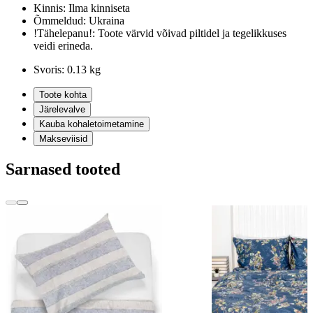
Kinnis:
Ilma kinniseta
Õmmeldud:
Ukraina
!Tähelepanu!:
Toote värvid võivad piltidel ja tegelikkuses
veidi erineda.
Svoris:
0.13 kg
Toote kohta
Järelevalve
Kauba kohaletoimetamine
Makseviisid
Sarnased tooted