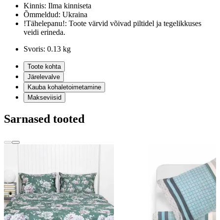
Kinnis:
Ilma kinniseta
Õmmeldud:
Ukraina
!Tähelepanu!:
Toote värvid võivad piltidel ja tegelikkuses
veidi erineda.
Svoris:
0.13 kg
Toote kohta
Järelevalve
Kauba kohaletoimetamine
Makseviisid
Sarnased tooted