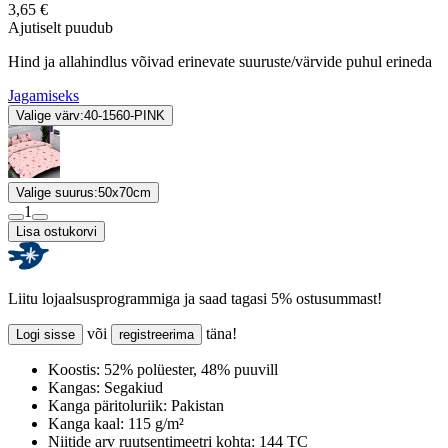
3,65 €
Ajutiselt puudub
Hind ja allahindlus võivad erinevate suuruste/värvide puhul erineda
Jagamiseks
Valige värv:
40-1560-PINK
Valige suurus:
50x70cm
1
Lisa ostukorvi
Liitu lojaalsusprogrammiga ja saad tagasi 5% ostusummast!
või
täna!
Logi sisse
registreerima
Koostis:
52% polüester, 48% puuvill
Kangas:
Segakiud
Kanga päritoluriik:
Pakistan
Kanga kaal:
115 g/m²
Niitide arv ruutsentimeetri kohta:
144 TC