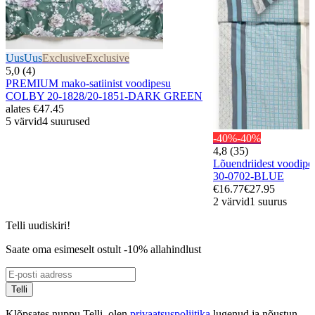
Uus
Uus
Exclusive
Exclusive
5,0 (4)
PREMIUM mako-satiinist voodipesu
COLBY 20-1828/20-1851-DARK GREEN
alates
€47.45
5 värvid
4 suurused
-40%
-40%
4,8 (35)
Lõuendriidest voodi
30-0702-BLUE
€16.77
€27.95
2 värvid
1 suurus
Telli uudiskiri!
Saate oma esimeselt ostult -10% allahindlust
Telli
Klõpsates nuppu Telli, olen
privaatsuspoliitika
lugenud ja nõustun