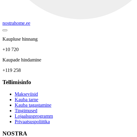
nostrahome.ee
Kaupluse hinnang
+10 720
Kaupade hindamine
+119 258
Tellimisinfo
Makseviisid
Kauba tarne
Kauba tagastamine
Tingimused
Lojaalsusprogramm
Privaatsuspoliitika
NOSTRA