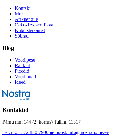
Kontakt
Meist
Ärikliendile
Oeko-Tex sertifikaat
Külalisteraamat
Sõbrad
Blog
Voodipesu
Rätikud
Pleedid
Voodilinad
Ideed
Kontaktid
Pärnu mnt 144 (2. korrus) Tallinn 11317
Tel. nr.:
+372 880 7906
meilipost:
info@nostrahome.ee