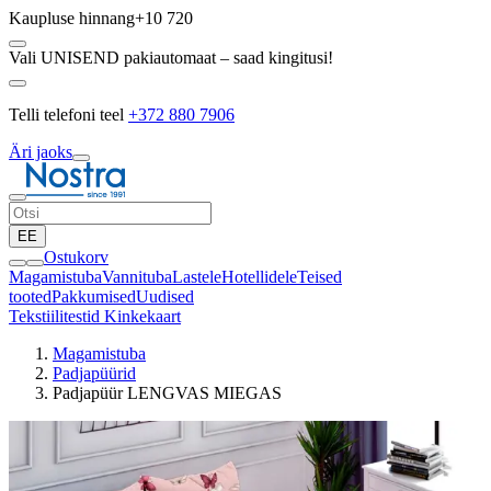
Kaupluse hinnang
+10 720
Vali UNISEND pakiautomaat – saad kingitusi!
Telli telefoni teel
+372 880 7906
Äri jaoks
EE
Ostukorv
Magamistuba
Vannituba
Lastele
Hotellidele
Teised
tooted
Pakkumised
Uudised
Tekstiilitestid
Kinkekaart
Magamistuba
Padjapüürid
Padjapüür LENGVAS MIEGAS