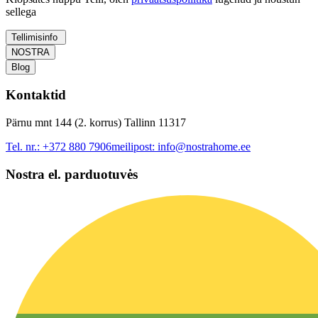
sellega
Tellimisinfo
NOSTRA
Blog
Kontaktid
Pärnu mnt 144 (2. korrus) Tallinn 11317
Tel. nr.:
+372 880 7906
meilipost:
info@nostrahome.ee
Nostra el. parduotuvės