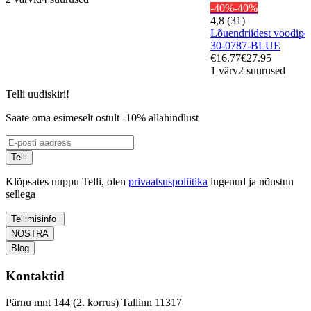
-40%
-40%
4,8 (31)
Lõuendriidest voodi
30-0787-BLUE
€16.77
€27.95
1 värv
2 suurused
Telli uudiskiri!
Saate oma esimeselt ostult -10% allahindlust
Telli
Klõpsates nuppu Telli, olen
privaatsuspoliitika
lugenud ja nõustun
sellega
Tellimisinfo
NOSTRA
Blog
Kontaktid
Pärnu mnt 144 (2. korrus) Tallinn 11317