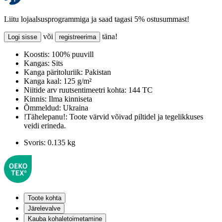
Liitu lojaalsusprogrammiga ja saad tagasi 5% ostusummast!
või
täna!
Logi sisse
registreerima
Koostis:
100% puuvill
Kangas:
Sits
Kanga päritoluriik:
Pakistan
Kanga kaal:
125 g/m²
Niitide arv ruutsentimeetri kohta:
144 TC
Kinnis:
Ilma kinniseta
Õmmeldud:
Ukraina
!Tähelepanu!:
Toote värvid võivad piltidel ja tegelikkuses
veidi erineda.
Svoris:
0.135 kg
Toote kohta
Järelevalve
Kauba kohaletoimetamine