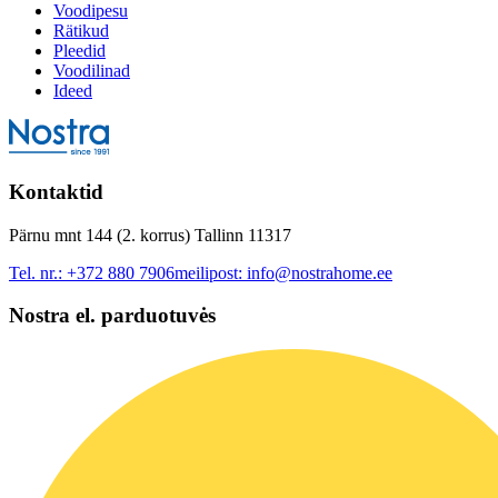
Voodipesu
Rätikud
Pleedid
Voodilinad
Ideed
Kontaktid
Pärnu mnt 144 (2. korrus) Tallinn 11317
Tel. nr.:
+372 880 7906
meilipost:
info@nostrahome.ee
Nostra el. parduotuvės