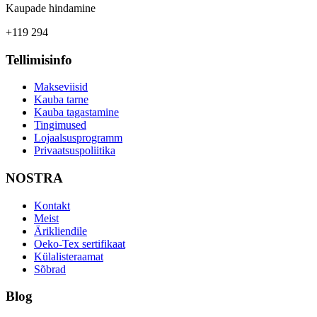
Kaupade hindamine
+119 294
Tellimisinfo
Makseviisid
Kauba tarne
Kauba tagastamine
Tingimused
Lojaalsusprogramm
Privaatsuspoliitika
NOSTRA
Kontakt
Meist
Ärikliendile
Oeko-Tex sertifikaat
Külalisteraamat
Sõbrad
Blog