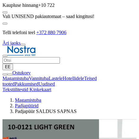
Kaupluse hinnang
+10 722
Vali UNISEND pakiautomaat – saad kingitusi!
Telli telefoni teel
+372 880 7906
Äri jaoks
EE
Ostukorv
Magamistuba
Vannituba
Lastele
Hotellidele
Teised
tooted
Pakkumised
Uudised
Tekstiilitestid
Kinkekaart
Magamistuba
Padjapüürid
Padjapüür SALDUS SAPNAS