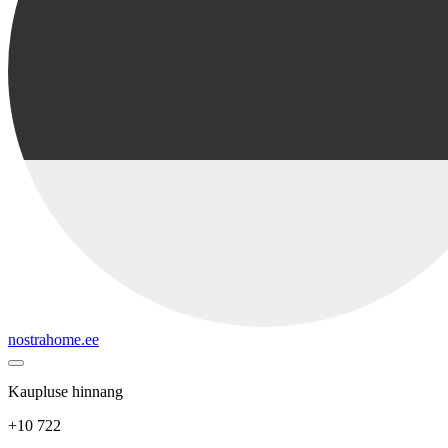
nostrahome.ee
Kaupluse hinnang
+10 722