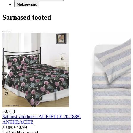
Makseviisid
Sarnased tooted
5,0 (1)
Satiinist voodipesu ADRIELLE 20-1888-
ANTHRACITE
alates
€40.99
2 värvid
4 suurused