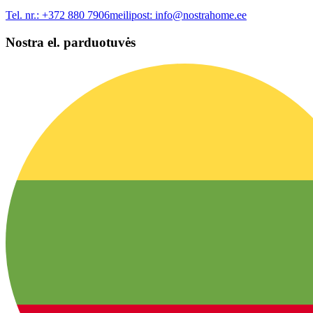
Tel. nr.:
+372 880 7906
meilipost:
info@nostrahome.ee
Nostra el. parduotuvės