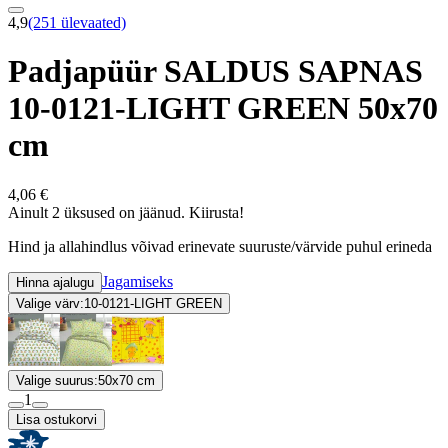
4,9
(251 ülevaated)
Padjapüür SALDUS SAPNAS
10-0121-LIGHT GREEN 50x70
cm
4,06 €
Ainult 2 üksused on jäänud. Kiirusta!
Hind ja allahindlus võivad erinevate suuruste/värvide puhul erineda
Jagamiseks
Hinna ajalugu
Valige värv:
10-0121-LIGHT GREEN
Valige suurus:
50x70 cm
1
Lisa ostukorvi