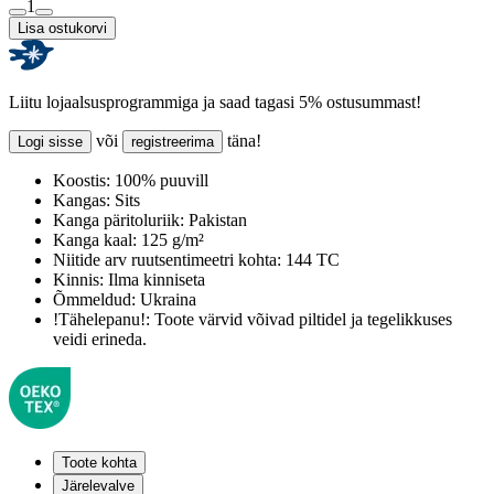
1
Lisa ostukorvi
Liitu lojaalsusprogrammiga ja saad tagasi 5% ostusummast!
või
täna!
Logi sisse
registreerima
Koostis:
100% puuvill
Kangas:
Sits
Kanga päritoluriik:
Pakistan
Kanga kaal:
125 g/m²
Niitide arv ruutsentimeetri kohta:
144 TC
Kinnis:
Ilma kinniseta
Õmmeldud:
Ukraina
!Tähelepanu!:
Toote värvid võivad piltidel ja tegelikkuses
veidi erineda.
Toote kohta
Järelevalve