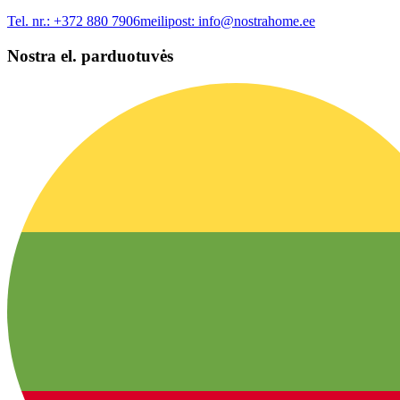
Tel. nr.:
+372 880 7906
meilipost:
info@nostrahome.ee
Nostra el. parduotuvės