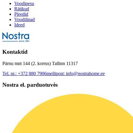
Voodipesu
Rätikud
Pleedid
Voodilinad
Ideed
Kontaktid
Pärnu mnt 144 (2. korrus) Tallinn 11317
Tel. nr.:
+372 880 7906
meilipost:
info@nostrahome.ee
Nostra el. parduotuvės