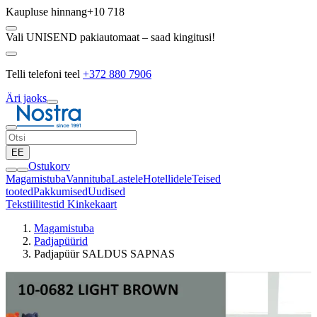
Kaupluse hinnang
+10 718
Vali UNISEND pakiautomaat – saad kingitusi!
Telli telefoni teel
+372 880 7906
Äri jaoks
EE
Ostukorv
Magamistuba
Vannituba
Lastele
Hotellidele
Teised
tooted
Pakkumised
Uudised
Tekstiilitestid
Kinkekaart
Magamistuba
Padjapüürid
Padjapüür SALDUS SAPNAS