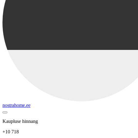
nostrahome.ee
Kaupluse hinnang
+10 718