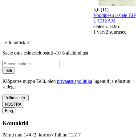
5,0 (11)
Voodipesu lastele BI
L.CREAM
alates
€18.96
1 värv
2 suurused
Telli uudiskiri!
Saate oma esimeselt ostult -10% allahindlust
Telli
Klõpsates nuppu Telli, olen
privaatsuspoliitika
lugenud ja nõustun
sellega
Tellimisinfo
NOSTRA
Blog
Kontaktid
Pärnu mnt 144 (2. korrus) Tallinn 11317