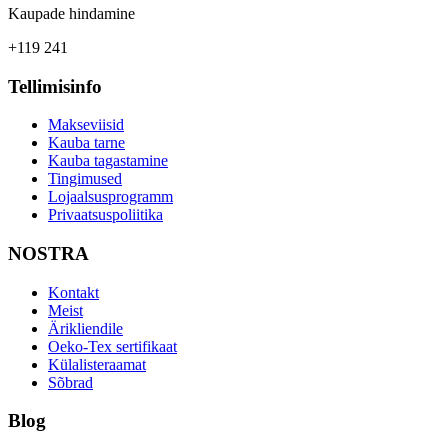
Kaupade hindamine
+119 241
Tellimisinfo
Makseviisid
Kauba tarne
Kauba tagastamine
Tingimused
Lojaalsusprogramm
Privaatsuspoliitika
NOSTRA
Kontakt
Meist
Ärikliendile
Oeko-Tex sertifikaat
Külalisteraamat
Sõbrad
Blog