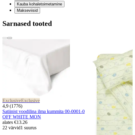
Kauba kohaletoimetamine
Makseviisid
Sarnased tooted
Exclusive
Exclusive
4,9 (1776)
Satiinist voodilina ilma kummita 00-0001-0
OFF WHITE MON
alates
€13.26
22 värvid
1 suurus