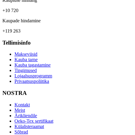
Kaupluse hinnang
+10 720
Kaupade hindamine
+119 263
Tellimisinfo
Makseviisid
Kauba tarne
Kauba tagastamine
Tingimused
Lojaalsusprogramm
Privaatsuspoliitika
NOSTRA
Kontakt
Meist
Ärikliendile
Oeko-Tex sertifikaat
Külalisteraamat
Sõbrad