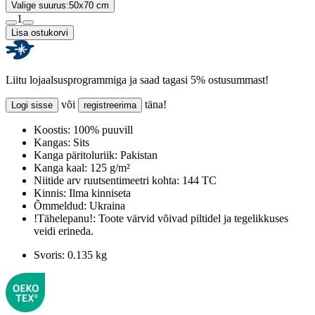
Valige suurus:
50x70 cm
1
Lisa ostukorvi
Liitu lojaalsusprogrammiga ja saad tagasi 5% ostusummast!
või
täna!
Logi sisse
registreerima
Koostis:
100% puuvill
Kangas:
Sits
Kanga päritoluriik:
Pakistan
Kanga kaal:
125 g/m²
Niitide arv ruutsentimeetri kohta:
144 TC
Kinnis:
Ilma kinniseta
Õmmeldud:
Ukraina
!Tähelepanu!:
Toote värvid võivad piltidel ja tegelikkuses
veidi erineda.
Svoris:
0.135 kg