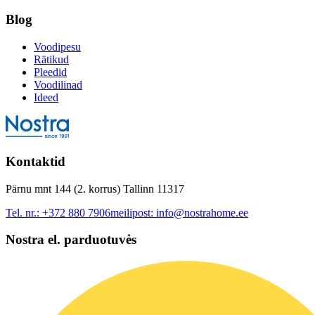
Blog
Voodipesu
Rätikud
Pleedid
Voodilinad
Ideed
Kontaktid
Pärnu mnt 144 (2. korrus) Tallinn 11317
Tel. nr.:
+372 880 7906
meilipost:
info@nostrahome.ee
Nostra el. parduotuvės