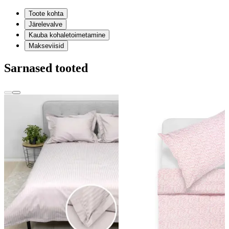
Toote kohta
Järelevalve
Kauba kohaletoimetamine
Makseviisid
Sarnased tooted