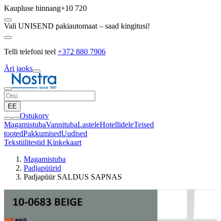
Kaupluse hinnang
+10 720
Vali UNISEND pakiautomaat – saad kingitusi!
Telli telefoni teel
+372 880 7906
Äri jaoks
EE
Ostukorv
Magamistuba
Vannituba
Lastele
Hotellidele
Teised
tooted
Pakkumised
Uudised
Tekstiilitestid
Kinkekaart
Magamistuba
Padjapüürid
Padjapüür SALDUS SAPNAS