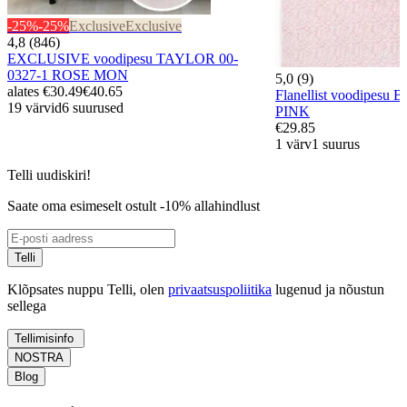
-25%
-25%
Exclusive
Exclusive
4,8 (846)
EXCLUSIVE voodipesu TAYLOR 00-
0327-1 ROSE MON
5,0 (9)
alates
€30.49
€40.65
Flanellist voodipesu
19 värvid
6 suurused
PINK
€29.85
1 värv
1 suurus
Telli uudiskiri!
Saate oma esimeselt ostult -10% allahindlust
Telli
Klõpsates nuppu Telli, olen
privaatsuspoliitika
lugenud ja nõustun
sellega
Tellimisinfo
NOSTRA
Blog