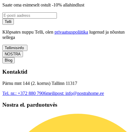
Saate oma esimeselt ostult -10% allahindlust
Telli
Klõpsates nuppu Telli, olen
privaatsuspoliitika
lugenud ja nõustun
sellega
Tellimisinfo
NOSTRA
Blog
Kontaktid
Pärnu mnt 144 (2. korrus) Tallinn 11317
Tel. nr.:
+372 880 7906
meilipost:
info@nostrahome.ee
Nostra el. parduotuvės