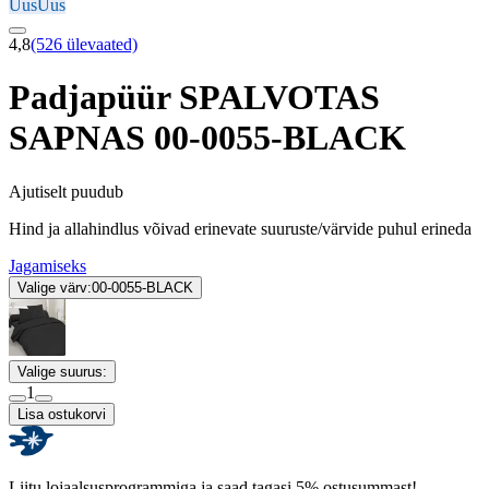
Uus
Uus
4,8
(526 ülevaated)
Padjapüür SPALVOTAS
SAPNAS 00-0055-BLACK
Ajutiselt puudub
Hind ja allahindlus võivad erinevate suuruste/värvide puhul erineda
Jagamiseks
Valige värv:
00-0055-BLACK
Valige suurus:
1
Lisa ostukorvi
Liitu lojaalsusprogrammiga ja saad tagasi 5% ostusummast!