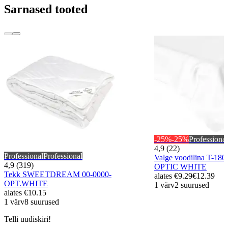
Sarnased tooted
-25%
-25%
Professional
4,9 (22)
Professional
Professional
Valge voodilina T-18
4,9 (319)
OPTIC WHITE
Tekk SWEETDREAM 00-0000-
alates
€9.29
€12.39
OPT.WHITE
1 värv
2 suurused
alates
€10.15
1 värv
8 suurused
Telli uudiskiri!