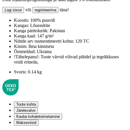
või
täna!
Logi sisse
registreerima
Koostis:
100% puuvill
Kangas:
Lõuendriie
Kanga päritoluriik:
Pakistan
Kanga kaal:
147 g/m²
Niitide arv ruutsentimeetri kohta:
120 TC
Kinnis:
Ilma kinniseta
Õmmeldud:
Ukraina
!Tähelepanu!:
Toote värvid võivad piltidel ja tegelikkuses
veidi erineda.
Svoris:
0.14 kg
Toote kohta
Järelevalve
Kauba kohaletoimetamine
Makseviisid