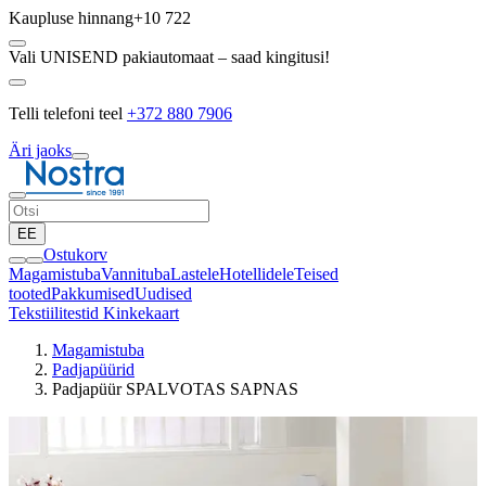
Kaupluse hinnang
+10 722
Vali UNISEND pakiautomaat – saad kingitusi!
Telli telefoni teel
+372 880 7906
Äri jaoks
EE
Ostukorv
Magamistuba
Vannituba
Lastele
Hotellidele
Teised
tooted
Pakkumised
Uudised
Tekstiilitestid
Kinkekaart
Magamistuba
Padjapüürid
Padjapüür SPALVOTAS SAPNAS