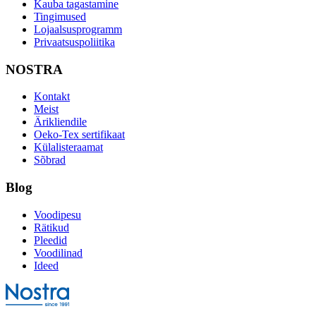
Kauba tagastamine
Tingimused
Lojaalsusprogramm
Privaatsuspoliitika
NOSTRA
Kontakt
Meist
Ärikliendile
Oeko-Tex sertifikaat
Külalisteraamat
Sõbrad
Blog
Voodipesu
Rätikud
Pleedid
Voodilinad
Ideed