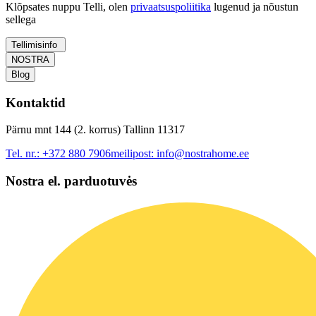
Klõpsates nuppu Telli, olen
privaatsuspoliitika
lugenud ja nõustun
sellega
Tellimisinfo
NOSTRA
Blog
Kontaktid
Pärnu mnt 144 (2. korrus) Tallinn 11317
Tel. nr.:
+372 880 7906
meilipost:
info@nostrahome.ee
Nostra el. parduotuvės