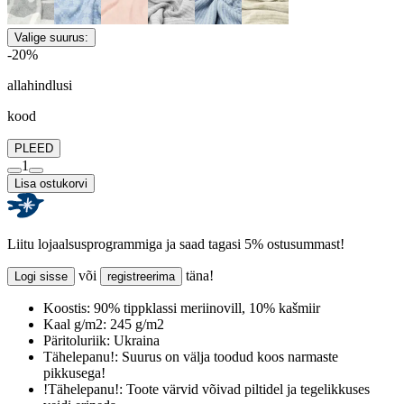
Valige suurus:
-20%
allahindlusi
kood
PLEED
1
Lisa ostukorvi
Liitu lojaalsusprogrammiga ja saad tagasi 5% ostusummast!
või
täna!
Logi sisse
registreerima
Koostis:
90% tippklassi meriinovill, 10% kašmiir
Kaal g/m2:
245 g/m2
Päritoluriik:
Ukraina
Tähelepanu!:
Suurus on välja toodud koos narmaste
pikkusega!
!Tähelepanu!:
Toote värvid võivad piltidel ja tegelikkuses