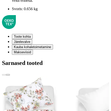
veidi erineda.
Svoris:
0.656 kg
Toote kohta
Järelevalve
Kauba kohaletoimetamine
Makseviisid
Sarnased tooted