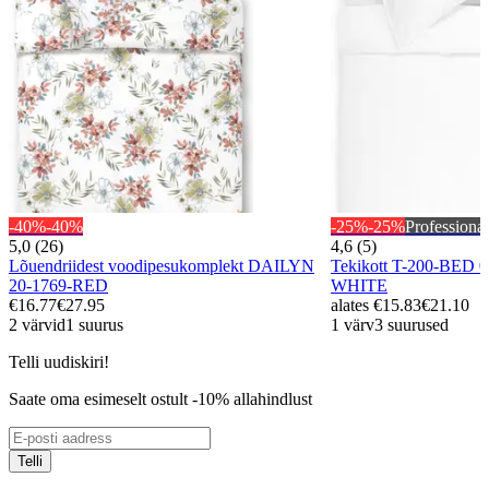
-40%
-40%
-25%
-25%
Professional
5,0 (26)
4,6 (5)
Lõuendriidest voodipesukomplekt DAILYN
Tekikott T-200-BED 
20-1769-RED
WHITE
€16.77
€27.95
alates
€15.83
€21.10
2 värvid
1 suurus
1 värv
3 suurused
Telli uudiskiri!
Saate oma esimeselt ostult -10% allahindlust
Telli