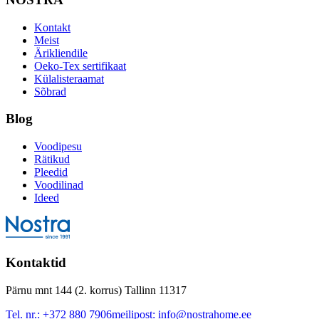
Kontakt
Meist
Ärikliendile
Oeko-Tex sertifikaat
Külalisteraamat
Sõbrad
Blog
Voodipesu
Rätikud
Pleedid
Voodilinad
Ideed
Kontaktid
Pärnu mnt 144 (2. korrus) Tallinn 11317
Tel. nr.:
+372 880 7906
meilipost:
info@nostrahome.ee