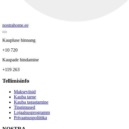
nostrahome.ee
Kaupluse hinnang
+10 720
Kaupade hindamine
+119 263
Tellimisinfo
Makseviisid
Kauba tarne
Kauba tagastamine
Tingimused
Lojaalsusprogramm
Privaatsuspoliitika
NOSTRA