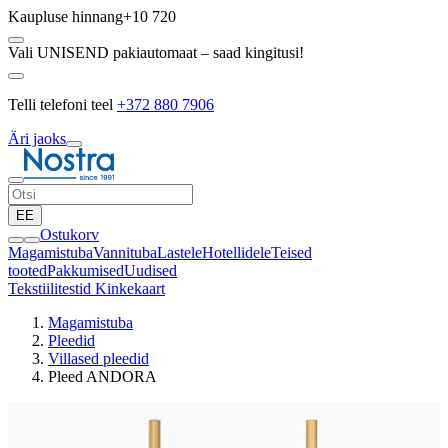
Kaupluse hinnang
+10 720
Vali UNISEND pakiautomaat – saad kingitusi!
Telli telefoni teel
+372 880 7906
Äri jaoks
EE
Ostukorv
Magamistuba
Vannituba
Lastele
Hotellidele
Teised
tooted
Pakkumised
Uudised
Tekstiilitestid
Kinkekaart
Magamistuba
Pleedid
Villased pleedid
Pleed ANDORA