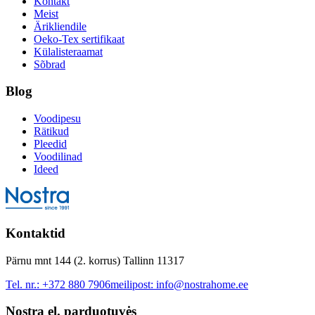
Kontakt
Meist
Ärikliendile
Oeko-Tex sertifikaat
Külalisteraamat
Sõbrad
Blog
Voodipesu
Rätikud
Pleedid
Voodilinad
Ideed
Kontaktid
Pärnu mnt 144 (2. korrus) Tallinn 11317
Tel. nr.:
+372 880 7906
meilipost:
info@nostrahome.ee
Nostra el. parduotuvės