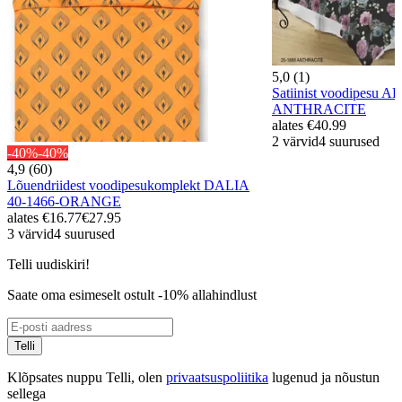
5,0 (1)
Satiinist voodipesu 
ANTHRACITE
alates
€40.99
2 värvid
4 suurused
-40%
-40%
4,9 (60)
Lõuendriidest voodipesukomplekt DALIA
40-1466-ORANGE
alates
€16.77
€27.95
3 värvid
4 suurused
Telli uudiskiri!
Saate oma esimeselt ostult -10% allahindlust
Telli
Klõpsates nuppu Telli, olen
privaatsuspoliitika
lugenud ja nõustun
sellega