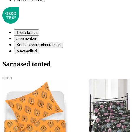
Toote kohta
Järelevalve
Kauba kohaletoimetamine
Makseviisid
Sarnased tooted