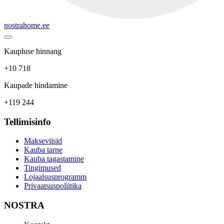
nostrahome.ee
Kaupluse hinnang
+10 718
Kaupade hindamine
+119 244
Tellimisinfo
Makseviisid
Kauba tarne
Kauba tagastamine
Tingimused
Lojaalsusprogramm
Privaatsuspoliitika
NOSTRA