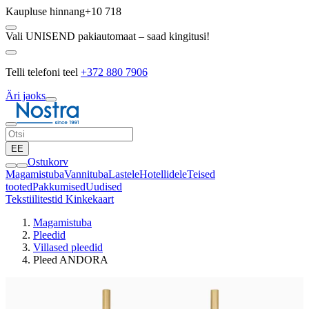
Kaupluse hinnang
+10 718
Vali UNISEND pakiautomaat – saad kingitusi!
Telli telefoni teel
+372 880 7906
Äri jaoks
EE
Ostukorv
Magamistuba
Vannituba
Lastele
Hotellidele
Teised
tooted
Pakkumised
Uudised
Tekstiilitestid
Kinkekaart
Magamistuba
Pleedid
Villased pleedid
Pleed ANDORA