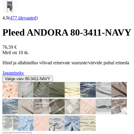
4,9
(477 ülevaated)
Pleed ANDORA 80-3411-NAVY
76,59 €
Meil on 10 tk.
Hind ja allahindlus võivad erinevate suuruste/värvide puhul erineda
Jagamiseks
Valige värv:
80-3411-NAVY