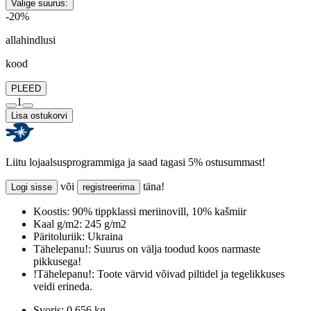
Valige suurus:
-20%
allahindlusi
kood
PLEED
1
Lisa ostukorvi
Liitu lojaalsusprogrammiga ja saad tagasi 5% ostusummast!
või
täna!
Logi sisse
registreerima
Koostis:
90% tippklassi meriinovill, 10% kašmiir
Kaal g/m2:
245 g/m2
Päritoluriik:
Ukraina
Tähelepanu!:
Suurus on välja toodud koos narmaste
pikkusega!
!Tähelepanu!:
Toote värvid võivad piltidel ja tegelikkuses
veidi erineda.
Svoris:
0.656 kg