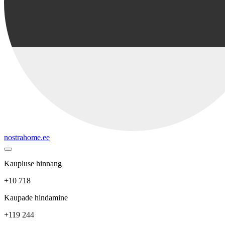
nostrahome.ee
Kaupluse hinnang
+10 718
Kaupade hindamine
+119 244