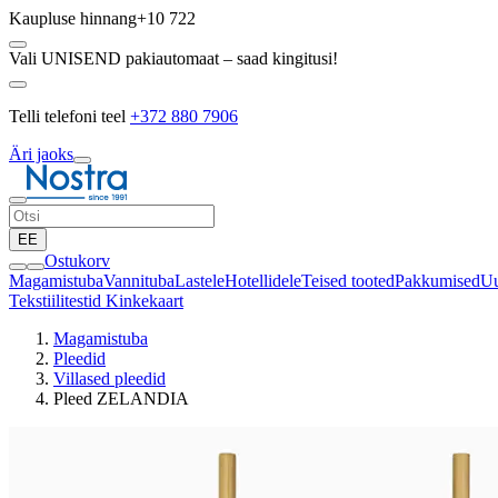
Kaupluse hinnang
+10 722
Vali UNISEND pakiautomaat – saad kingitusi!
Telli telefoni teel
+372 880 7906
Äri jaoks
EE
Ostukorv
Magamistuba
Vannituba
Lastele
Hotellidele
Teised tooted
Pakkumised
Uu
Tekstiilitestid
Kinkekaart
Magamistuba
Pleedid
Villased pleedid
Pleed ZELANDIA