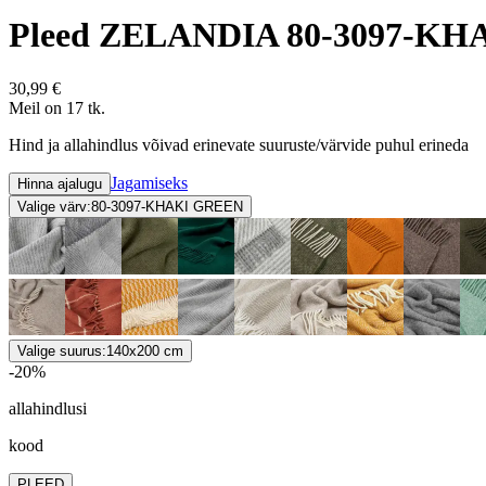
Pleed ZELANDIA 80-3097-KH
30,99 €
Meil on 17 tk.
Hind ja allahindlus võivad erinevate suuruste/värvide puhul erineda
Jagamiseks
Hinna ajalugu
Valige värv:
80-3097-KHAKI GREEN
Valige suurus:
140x200 cm
-20%
allahindlusi
kood
PLEED