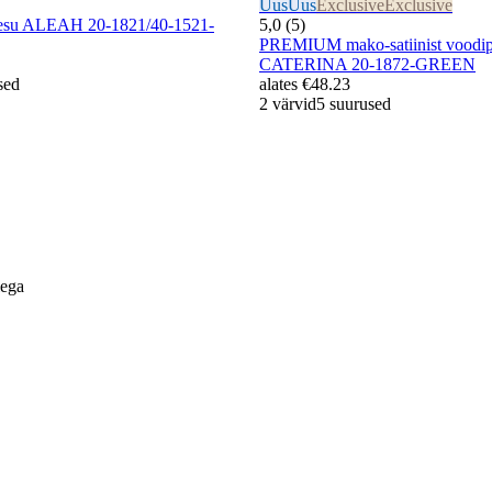
Uus
Uus
Exclusive
Exclusive
ipesu ALEAH 20-1821/40-1521-
5,0 (5)
PREMIUM mako-satiinist voodi
CATERINA 20-1872-GREEN
sed
alates
€48.23
2 värvid
5 suurused
lega