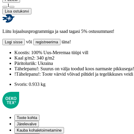
1
Lisa ostukorvi
Liitu lojaalsusprogrammiga ja saad tagasi 5% ostusummast!
või
täna!
Logi sisse
registreerima
Koostis:
100% Uus-Meremaa tüüpi vill
Kaal g/m2:
340 g/m2
Päritoluriik:
Ukraina
Tähelepanu!:
Suurus on välja toodud koos narmaste pikkusega!
!Tähelepanu!:
Toote värvid võivad piltidel ja tegelikkuses veidi
Svoris:
0.933 kg
Toote kohta
Järelevalve
Kauba kohaletoimetamine