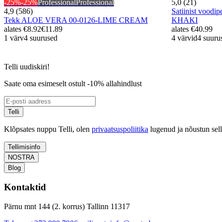
-25%
-25%
Professional
Professional
5,0 (21)
4,9 (586)
Satiinist vood
Tekk ALOE VERA 00-0126-LIME CREAM
KHAKI
alates
€8.92
€11.89
alates
€40.99
1 värv
4 suurused
4 värvid
4 suuru
Telli uudiskiri!
Saate oma esimeselt ostult -10% allahindlust
Telli
Klõpsates nuppu Telli, olen
privaatsuspoliitika
lugenud ja nõustun sel
Tellimisinfo
NOSTRA
Blog
Kontaktid
Pärnu mnt 144 (2. korrus) Tallinn 11317