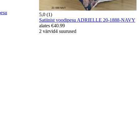
pesu
5,0 (1)
Satiinist voodipesu ADRIELLE 20-1888-NAVY
alates
€40.99
2 värvid
4 suurused