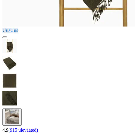
Uus
Uus
4,9
(915 ülevaated)