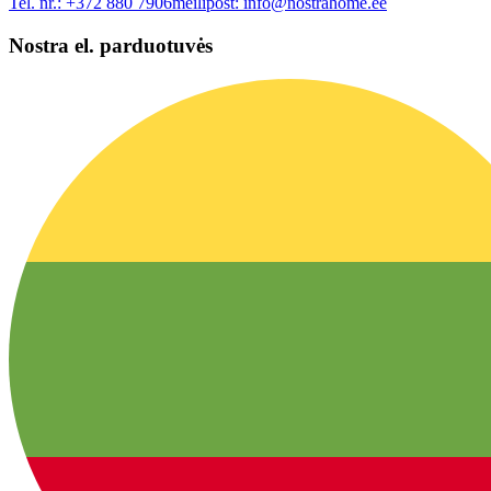
Tel. nr.:
+372 880 7906
meilipost:
info@nostrahome.ee
Nostra el. parduotuvės