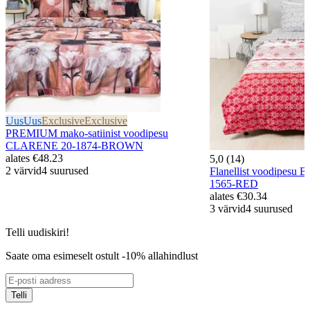
Uus
Uus
Exclusive
Exclusive
PREMIUM mako-satiinist voodipesu
CLARENE 20-1874-BROWN
alates
€48.23
5,0 (14)
2 värvid
4 suurused
Flanellist voodipesu 
1565-RED
alates
€30.34
3 värvid
4 suurused
Telli uudiskiri!
Saate oma esimeselt ostult -10% allahindlust
Telli