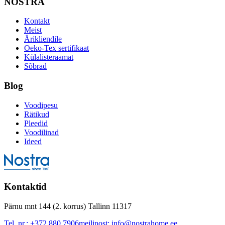
NOSTRA
Kontakt
Meist
Ärikliendile
Oeko-Tex sertifikaat
Külalisteraamat
Sõbrad
Blog
Voodipesu
Rätikud
Pleedid
Voodilinad
Ideed
Kontaktid
Pärnu mnt 144 (2. korrus) Tallinn 11317
Tel. nr.:
+372 880 7906
meilipost:
info@nostrahome.ee