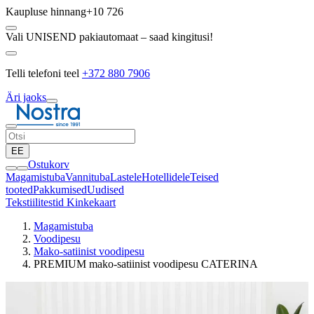
Kaupluse hinnang
+10 726
Vali UNISEND pakiautomaat – saad kingitusi!
Telli telefoni teel
+372 880 7906
Äri jaoks
EE
Ostukorv
Magamistuba
Vannituba
Lastele
Hotellidele
Teised
tooted
Pakkumised
Uudised
Tekstiilitestid
Kinkekaart
Magamistuba
Voodipesu
Mako-satiinist voodipesu
PREMIUM mako-satiinist voodipesu CATERINA