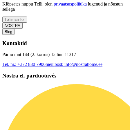
Klõpsates nuppu Telli, olen
privaatsuspoliitika
lugenud ja nõustun
sellega
Tellimisinfo
NOSTRA
Blog
Kontaktid
Pärnu mnt 144 (2. korrus) Tallinn 11317
Tel. nr.:
+372 880 7906
meilipost:
info@nostrahome.ee
Nostra el. parduotuvės