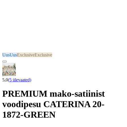
Uus
Uus
Exclusive
Exclusive
5,0
(5 ülevaated)
PREMIUM mako-satiinist
voodipesu CATERINA 20-
1872-GREEN