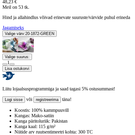
48,23 €
Meil on 53 tk.
Hind ja allahindlus võivad erinevate suuruste/värvide puhul erineda
Jagamiseks
Valige värv:
20-1872-GREEN
Valige suurus:
1
Lisa ostukorvi
Liitu lojaalsusprogrammiga ja saad tagasi 5% ostusummast!
või
täna!
Logi sisse
registreerima
Koostis:
100% kammpuuvill
Kangas:
Mako-satiin
Kanga päritoluriik:
Pakistan
Kanga kaal:
115 g/m²
Niitide arv ruutsentimeetri kohta:
300 TC