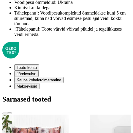
Voodipesu õmmeldud:
Ukraina
Kinnis:
Lukkudega
Tähelepanu!:
Voodipesukomplektid õmmeldakse kuni 5 cm
suuremad, kuna nad võivad esimese pesu ajal veidi kokku
tõmbuda.
!Tähelepanu!:
Toote värvid võivad piltidel ja tegelikkuses
veidi erineda.
Toote kohta
Järelevalve
Kauba kohaletoimetamine
Makseviisid
Sarnased tooted