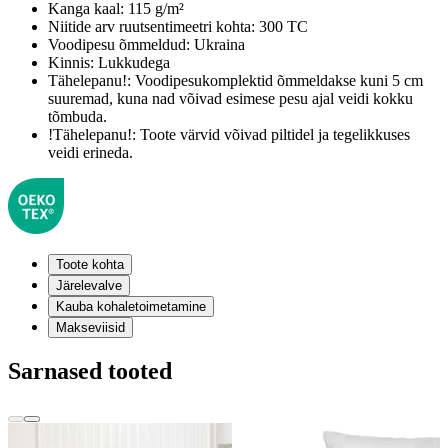
Kanga kaal:
115 g/m²
Niitide arv ruutsentimeetri kohta:
300 TC
Voodipesu õmmeldud:
Ukraina
Kinnis:
Lukkudega
Tähelepanu!:
Voodipesukomplektid õmmeldakse kuni 5 cm
suuremad, kuna nad võivad esimese pesu ajal veidi kokku
tõmbuda.
!Tähelepanu!:
Toote värvid võivad piltidel ja tegelikkuses
veidi erineda.
Toote kohta
Järelevalve
Kauba kohaletoimetamine
Makseviisid
Sarnased tooted