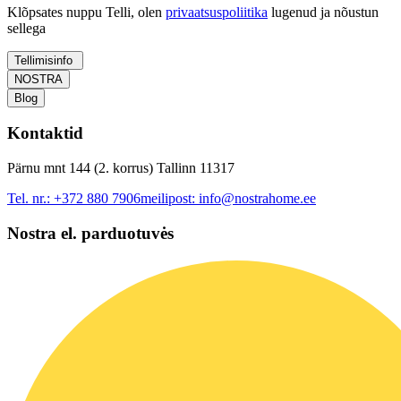
Klõpsates nuppu Telli, olen
privaatsuspoliitika
lugenud ja nõustun
sellega
Tellimisinfo
NOSTRA
Blog
Kontaktid
Pärnu mnt 144 (2. korrus) Tallinn 11317
Tel. nr.:
+372 880 7906
meilipost:
info@nostrahome.ee
Nostra el. parduotuvės