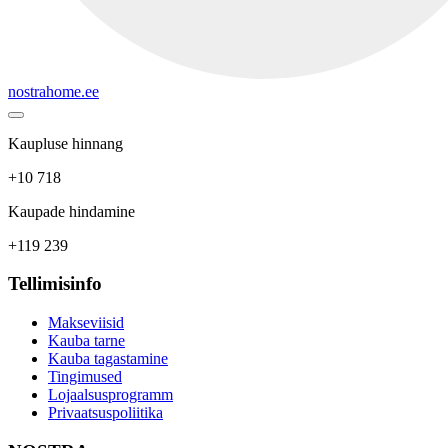
nostrahome.ee
Kaupluse hinnang
+10 718
Kaupade hindamine
+119 239
Tellimisinfo
Makseviisid
Kauba tarne
Kauba tagastamine
Tingimused
Lojaalsusprogramm
Privaatsuspoliitika