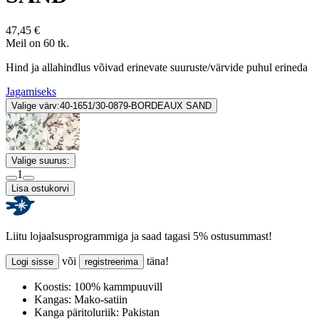
47,45 €
Meil on 60 tk.
Hind ja allahindlus võivad erinevate suuruste/värvide puhul erineda
Jagamiseks
Valige värv:
40-1651/30-0879-BORDEAUX SAND
Valige suurus:
1
Lisa ostukorvi
Liitu lojaalsusprogrammiga ja saad tagasi 5% ostusummast!
või
täna!
Logi sisse
registreerima
Koostis:
100% kammpuuvill
Kangas:
Mako-satiin
Kanga päritoluriik:
Pakistan