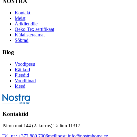
NOSTRA
Kontakt
Meist
Ärikliendile
Oeko-Tex sertifikaat
Külalisteraamat
Sõbrad
Blog
Voodipesu
Rätikud
Pleedid
Voodilinad
Ideed
Kontaktid
Pärnu mnt 144 (2. korrus) Tallinn 11317
Tel. nr.:
+372 880 7906
meilipost:
info@nostrahome.ee