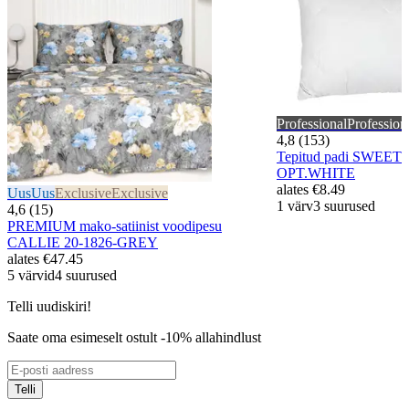
Professional
Profession
4,8 (153)
Tepitud padi SWEE
OPT.WHITE
alates
€8.49
Uus
Uus
Exclusive
Exclusive
1 värv
3 suurused
4,6 (15)
PREMIUM mako-satiinist voodipesu
CALLIE 20-1826-GREY
alates
€47.45
5 värvid
4 suurused
Telli uudiskiri!
Saate oma esimeselt ostult -10% allahindlust
Telli