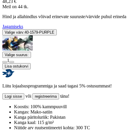
48,23 €
Meil on 44 tk.
Hind ja allahindlus võivad erinevate suuruste/värvide puhul erineda
Jagamiseks
Valige värv:
40-1579-PURPLE
Valige suurus:
1
Lisa ostukorvi
Liitu lojaalsusprogrammiga ja saad tagasi 5% ostusummast!
või
täna!
Logi sisse
registreerima
Koostis:
100% kammpuuvill
Kangas:
Mako-satiin
Kanga päritoluriik:
Pakistan
Kanga kaal:
115 g/m²
Niitide arv ruutsentimeetri kohta:
300 TC