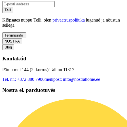
Telli
Klõpsates nuppu Telli, olen
privaatsuspoliitika
lugenud ja nõustun
sellega
Tellimisinfo
NOSTRA
Blog
Kontaktid
Pärnu mnt 144 (2. korrus) Tallinn 11317
Tel. nr.:
+372 880 7906
meilipost:
info@nostrahome.ee
Nostra el. parduotuvės