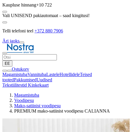
Kaupluse hinnang
+10 722
Vali UNISEND pakiautomaat – saad kingitusi!
Telli telefoni teel
+372 880 7906
Äri jaoks
EE
Ostukorv
Magamistuba
Vannituba
Lastele
Hotellidele
Teised
tooted
Pakkumised
Uudised
Tekstiilitestid
Kinkekaart
Magamistuba
Voodipesu
Mako-satiinist voodipesu
PREMIUM mako-satiinist voodipesu CALIANNA