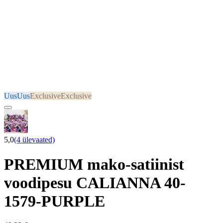
Uus
Uus
Exclusive
Exclusive
5,0
(4 ülevaated)
PREMIUM mako-satiinist
voodipesu CALIANNA 40-
1579-PURPLE