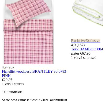
Exclusive
Exclusive
4,9 (167)
Tekk BAMBOO 00-0
alates
€67.95
1 värv
2 suurused
4,9 (26)
Flanellist voodipesu BRANTLEY 30-0783-
PINK
€29.85
1 värv
1 suurus
Telli uudiskiri!
Saate oma esimeselt ostult -10% allahindlust