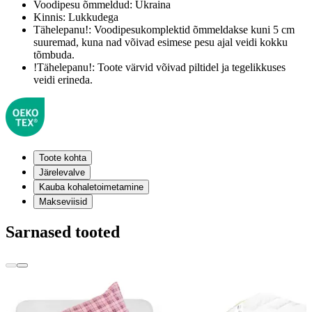
Voodipesu õmmeldud:
Ukraina
Kinnis:
Lukkudega
Tähelepanu!:
Voodipesukomplektid õmmeldakse kuni 5 cm
suuremad, kuna nad võivad esimese pesu ajal veidi kokku
tõmbuda.
!Tähelepanu!:
Toote värvid võivad piltidel ja tegelikkuses
veidi erineda.
Toote kohta
Järelevalve
Kauba kohaletoimetamine
Makseviisid
Sarnased tooted