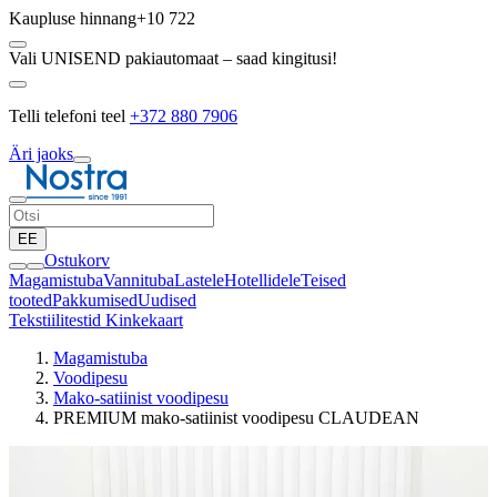
Kaupluse hinnang
+10 722
Vali UNISEND pakiautomaat – saad kingitusi!
Telli telefoni teel
+372 880 7906
Äri jaoks
EE
Ostukorv
Magamistuba
Vannituba
Lastele
Hotellidele
Teised
tooted
Pakkumised
Uudised
Tekstiilitestid
Kinkekaart
Magamistuba
Voodipesu
Mako-satiinist voodipesu
PREMIUM mako-satiinist voodipesu CLAUDEAN