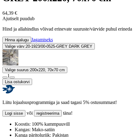
64,39 €
Ajutiselt puudub
Hind ja allahindlus võivad erinevate suuruste/värvide puhul erineda
Jagamiseks
Hinna ajalugu
Valige värv:
20-1923/00-0525-GREY DARK GREY
Valige suurus:
200x220, 70x70 cm
1
Lisa ostukorvi
Liitu lojaalsusprogrammiga ja saad tagasi 5% ostusummast!
või
täna!
Logi sisse
registreerima
Koostis:
100% kammpuuvill
Kangas:
Mako-satiin
Kanga päritoluriik:
Pakistan