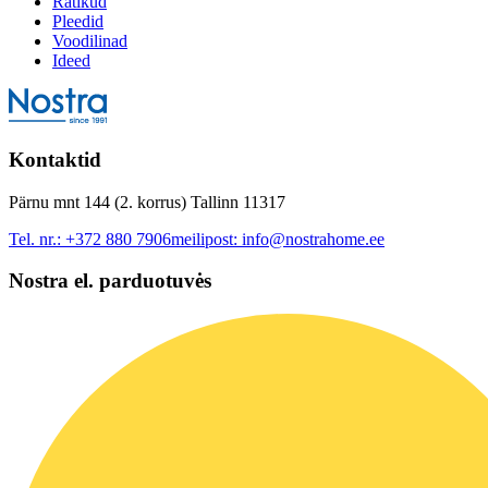
Rätikud
Pleedid
Voodilinad
Ideed
Kontaktid
Pärnu mnt 144 (2. korrus) Tallinn 11317
Tel. nr.:
+372 880 7906
meilipost:
info@nostrahome.ee
Nostra el. parduotuvės