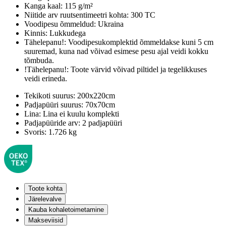
Kanga kaal:
115 g/m²
Niitide arv ruutsentimeetri kohta:
300 TC
Voodipesu õmmeldud:
Ukraina
Kinnis:
Lukkudega
Tähelepanu!:
Voodipesukomplektid õmmeldakse kuni 5 cm
suuremad, kuna nad võivad esimese pesu ajal veidi kokku
tõmbuda.
!Tähelepanu!:
Toote värvid võivad piltidel ja tegelikkuses
veidi erineda.
Tekikoti suurus:
200x220cm
Padjapüüri suurus:
70x70cm
Lina:
Lina ei kuulu komplekti
Padjapüüride arv:
2 padjapüüri
Svoris:
1.726 kg
Toote kohta
Järelevalve
Kauba kohaletoimetamine
Makseviisid