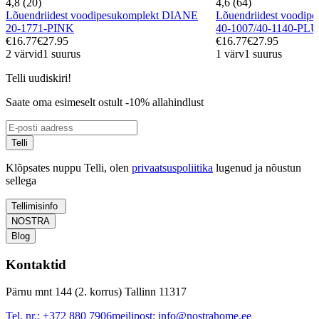
4,8 (20)
4,6 (64)
Lõuendriidest voodipesukomplekt DIANE
Lõuendriidest voodi
20-1771-PINK
40-1007/40-1140-PL
€16.77
€27.95
€16.77
€27.95
2 värvid
1 suurus
1 värv
1 suurus
Telli uudiskiri!
Saate oma esimeselt ostult -10% allahindlust
Telli
Klõpsates nuppu Telli, olen
privaatsuspoliitika
lugenud ja nõustun
sellega
Tellimisinfo
NOSTRA
Blog
Kontaktid
Pärnu mnt 144 (2. korrus) Tallinn 11317
Tel. nr.:
+372 880 7906
meilipost:
info@nostrahome.ee