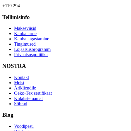
+119 294
Tellimisinfo
Makseviisid
Kauba tarne
Kauba tagastamine
Tingimused
Lojaalsusprogramm
Privaatsuspoliitika
NOSTRA
Kontakt
Meist
Ärikliendile
Oeko-Tex sertifikaat
Külalisteraamat
Sõbrad
Blog
Voodipesu