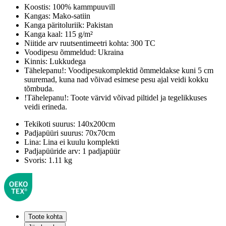
Koostis:
100% kammpuuvill
Kangas:
Mako-satiin
Kanga päritoluriik:
Pakistan
Kanga kaal:
115 g/m²
Niitide arv ruutsentimeetri kohta:
300 TC
Voodipesu õmmeldud:
Ukraina
Kinnis:
Lukkudega
Tähelepanu!:
Voodipesukomplektid õmmeldakse kuni 5 cm
suuremad, kuna nad võivad esimese pesu ajal veidi kokku
tõmbuda.
!Tähelepanu!:
Toote värvid võivad piltidel ja tegelikkuses
veidi erineda.
Tekikoti suurus:
140x200cm
Padjapüüri suurus:
70x70cm
Lina:
Lina ei kuulu komplekti
Padjapüüride arv:
1 padjapüür
Svoris:
1.11 kg
Toote kohta