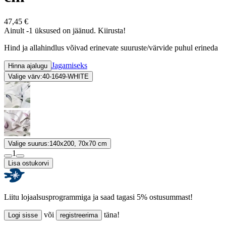
47,45 €
Ainult -1 üksused on jäänud. Kiirusta!
Hind ja allahindlus võivad erinevate suuruste/värvide puhul erineda
Jagamiseks
Hinna ajalugu
Valige värv:
40-1649-WHITE
Valige suurus:
140x200, 70x70 cm
1
Lisa ostukorvi
Liitu lojaalsusprogrammiga ja saad tagasi 5% ostusummast!
või
täna!
Logi sisse
registreerima