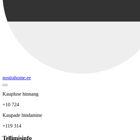
nostrahome.ee
Kaupluse hinnang
+10 724
Kaupade hindamine
+119 314
Tellimisinfo