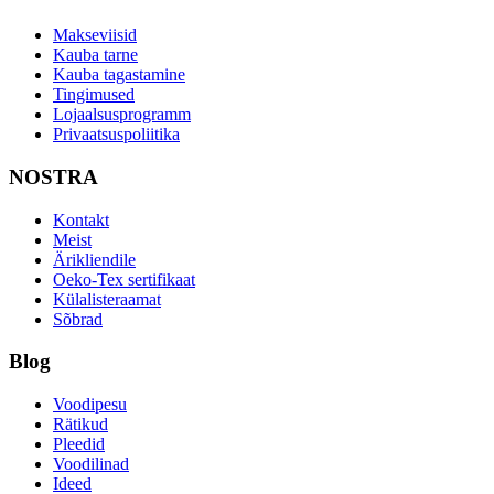
Makseviisid
Kauba tarne
Kauba tagastamine
Tingimused
Lojaalsusprogramm
Privaatsuspoliitika
NOSTRA
Kontakt
Meist
Ärikliendile
Oeko-Tex sertifikaat
Külalisteraamat
Sõbrad
Blog
Voodipesu
Rätikud
Pleedid
Voodilinad
Ideed