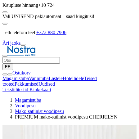
Kaupluse hinnang
+10 724
Vali UNISEND pakiautomaat – saad kingitusi!
Telli telefoni teel
+372 880 7906
Äri jaoks
EE
Ostukorv
Magamistuba
Vannituba
Lastele
Hotellidele
Teised
tooted
Pakkumised
Uudised
Tekstiilitestid
Kinkekaart
Magamistuba
Voodipesu
Mako-satiinist voodipesu
PREMIUM mako-satiinist voodipesu CHERRILYN