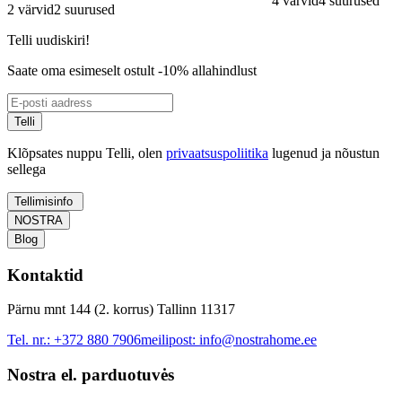
4 värvid
4 suurused
2 värvid
2 suurused
Telli uudiskiri!
Saate oma esimeselt ostult -10% allahindlust
Telli
Klõpsates nuppu Telli, olen
privaatsuspoliitika
lugenud ja nõustun
sellega
Tellimisinfo
NOSTRA
Blog
Kontaktid
Pärnu mnt 144 (2. korrus) Tallinn 11317
Tel. nr.:
+372 880 7906
meilipost:
info@nostrahome.ee
Nostra el. parduotuvės