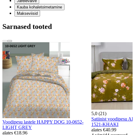
Järelevalve
Kauba kohaletoimetamine
Makseviisid
Sarnased tooted
5,0 (21)
Satiinist voodipesu 
Voodipesu lastele HAPPY DOG 10-0652-
1521-KHAKI
LIGHT GREY
alates
€40.99
alates
€18.96