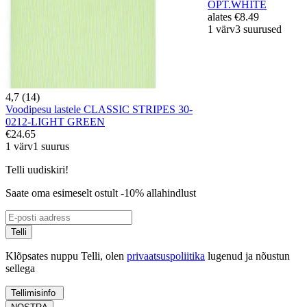
OPT.WHITE
alates
€8.49
1 värv
3 suurused
4,7 (14)
Voodipesu lastele CLASSIC STRIPES 30-
0212-LIGHT GREEN
€24.65
1 värv
1 suurus
Telli uudiskiri!
Saate oma esimeselt ostult -10% allahindlust
Telli
Klõpsates nuppu Telli, olen
privaatsuspoliitika
lugenud ja nõustun
sellega
Tellimisinfo