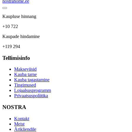
nostrahome.ee
Kaupluse hinnang
+10 722
Kaupade hindamine
+119 294
Tellimisinfo
Makseviisid
Kauba tarne
Kauba tagastamine
Tingimused
Lojaalsusprogramm
Privaatsuspoliitika
NOSTRA
Kontakt
Meist
Ärikliendile