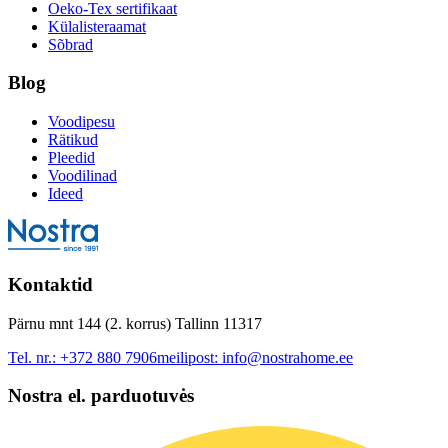
Oeko-Tex sertifikaat
Külalisteraamat
Sõbrad
Blog
Voodipesu
Rätikud
Pleedid
Voodilinad
Ideed
Kontaktid
Pärnu mnt 144 (2. korrus) Tallinn 11317
Tel. nr.:
+372 880 7906
meilipost:
info@nostrahome.ee
Nostra el. parduotuvės