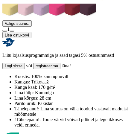
Valige suurus:
1
Lisa ostukorvi
Liitu lojaalsusprogrammiga ja saad tagasi 5% ostusummast!
või
täna!
Logi sisse
registreerima
Koostis:
100% kammpuuvill
Kangas:
Trikotaaž
Kanga kaal:
170 g/m²
Lina tüüp:
Kummiga
Lina kõrgus:
28 cm
Päritoluriik:
Pakistan
Tähelepanu!:
Lina suurus on välja toodud vastavalt madratsi
mõõtmetele
!Tähelepanu!:
Toote värvid võivad piltidel ja tegelikkuses
veidi erineda.