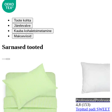
Toote kohta
Järelevalve
Kauba kohaletoimetamine
Makseviisid
Sarnased tooted
Professional
Profession
4,8 (153)
Tepitud padi SWEE