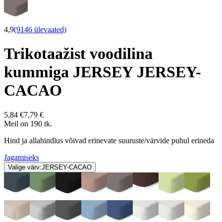
4,9
(9146 ülevaated)
Trikotaažist voodilina
kummiga JERSEY JERSEY-
CACAO
5,84 €
7,79 €
Meil on 190 tk.
Hind ja allahindlus võivad erinevate suuruste/värvide puhul erineda
Jagamiseks
Valige värv:
JERSEY-CACAO