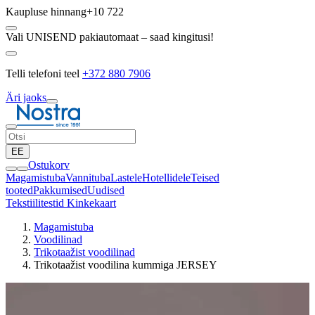
Kaupluse hinnang
+10 722
Vali UNISEND pakiautomaat – saad kingitusi!
Telli telefoni teel
+372 880 7906
Äri jaoks
EE
Ostukorv
Magamistuba
Vannituba
Lastele
Hotellidele
Teised
tooted
Pakkumised
Uudised
Tekstiilitestid
Kinkekaart
Magamistuba
Voodilinad
Trikotaažist voodilinad
Trikotaažist voodilina kummiga JERSEY