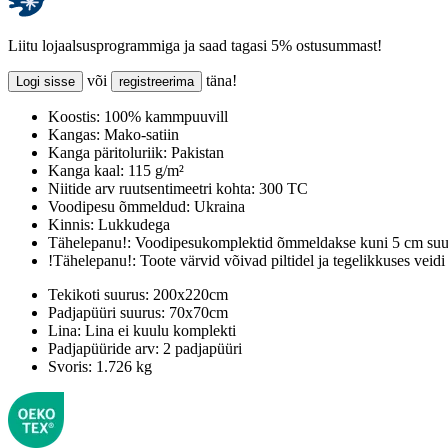
Liitu lojaalsusprogrammiga ja saad tagasi 5% ostusummast!
või
täna!
Logi sisse
registreerima
Koostis:
100% kammpuuvill
Kangas:
Mako-satiin
Kanga päritoluriik:
Pakistan
Kanga kaal:
115 g/m²
Niitide arv ruutsentimeetri kohta:
300 TC
Voodipesu õmmeldud:
Ukraina
Kinnis:
Lukkudega
Tähelepanu!:
Voodipesukomplektid õmmeldakse kuni 5 cm suur
!Tähelepanu!:
Toote värvid võivad piltidel ja tegelikkuses veidi
Tekikoti suurus:
200x220cm
Padjapüüri suurus:
70x70cm
Lina:
Lina ei kuulu komplekti
Padjapüüride arv:
2 padjapüüri
Svoris:
1.726 kg