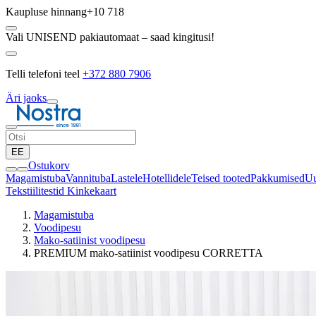
Kaupluse hinnang
+10 718
Vali UNISEND pakiautomaat – saad kingitusi!
Telli telefoni teel
+372 880 7906
Äri jaoks
EE
Ostukorv
Magamistuba
Vannituba
Lastele
Hotellidele
Teised tooted
Pakkumised
Uu
Tekstiilitestid
Kinkekaart
Magamistuba
Voodipesu
Mako-satiinist voodipesu
PREMIUM mako-satiinist voodipesu CORRETTA