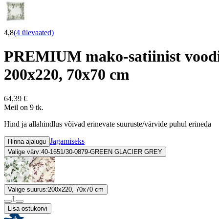
4,8
(4 ülevaated)
PREMIUM mako-satiinist vo
200x220, 70x70 cm
64,39 €
Meil on 9 tk.
Hind ja allahindlus võivad erinevate suuruste/värvide puhul erineda
Jagamiseks
Hinna ajalugu
Valige värv:
40-1651/30-0879-GREEN GLACIER GREY
Valige suurus:
200x220, 70x70 cm
1
Lisa ostukorvi