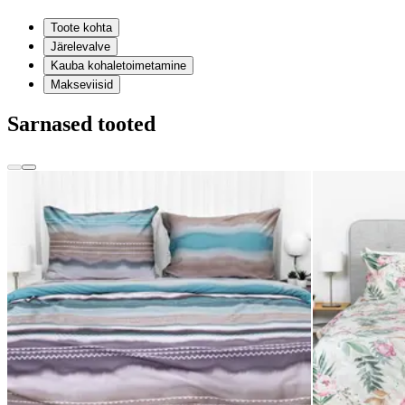
Toote kohta
Järelevalve
Kauba kohaletoimetamine
Makseviisid
Sarnased tooted