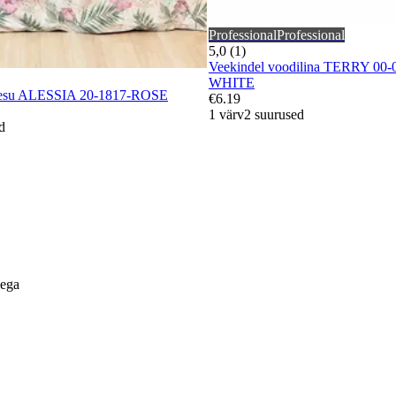
Professional
Professional
5,0 (1)
Veekindel voodilina TERRY 00
WHITE
dipesu ALESSIA 20-1817-ROSE
€6.19
1 värv
2 suurused
d
lega