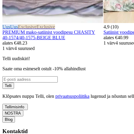
Uus
Uus
Exclusive
Exclusive
4,9 (10)
PREMIUM mako-satiinist voodipesu CHASITY
Satiinist voo
40-1574/40-1575-BEIGE BLUE
alates
€40.99
alates
€48.23
1 värv
4 suuruse
1 värv
4 suurused
Telli uudiskiri!
Saate oma esimeselt ostult -10% allahindlust
Telli
Klõpsates nuppu Telli, olen
privaatsuspoliitika
lugenud ja nõustun sel
Tellimisinfo
NOSTRA
Blog
Kontaktid