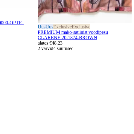
-0000-OPTIC
Uus
Uus
Exclusive
Exclusive
PREMIUM mako-satiinist voodipesu
CLARENE 20-1874-BROWN
alates
€48.23
2 värvid
4 suurused