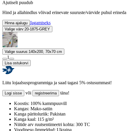
Ajutiselt puudub
Hind ja allahindlus võivad erinevate suuruste/värvide puhul erineda
Jagamiseks
Hinna ajalugu
Valige värv:
20-1875-GREY
Valige suurus:
140x200, 70x70 cm
1
Lisa ostukorvi
Liitu lojaalsusprogrammiga ja saad tagasi 5% ostusummast!
või
täna!
Logi sisse
registreerima
Koostis:
100% kammpuuvill
Kangas:
Mako-satiin
Kanga päritoluriik:
Pakistan
Kanga kaal:
115 g/m²
Niitide arv ruutsentimeetri kohta:
300 TC
Voodipesu õmmeldud:
Ukraina