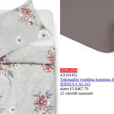
-25%
-25%
4,9 (9145)
Trikotaažist voodilina kummiga
JERSEY-CACAO
alates
€5.84
€7.79
22 värvid
6 suurused