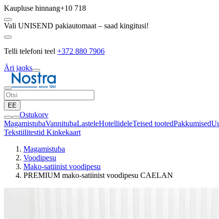
Kaupluse hinnang
+10 718
Vali UNISEND pakiautomaat – saad kingitusi!
Telli telefoni teel
+372 880 7906
Äri jaoks
EE
Ostukorv
Magamistuba
Vannituba
Lastele
Hotellidele
Teised tooted
Pakkumised
Uu
Tekstiilitestid
Kinkekaart
Magamistuba
Voodipesu
Mako-satiinist voodipesu
PREMIUM mako-satiinist voodipesu CAELAN