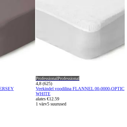
Professional
Professional
4,8 (625)
 JERSEY
Veekindel voodilina FLANNEL 00-0000-OPTIC
WHITE
alates
€12.59
1 värv
5 suurused