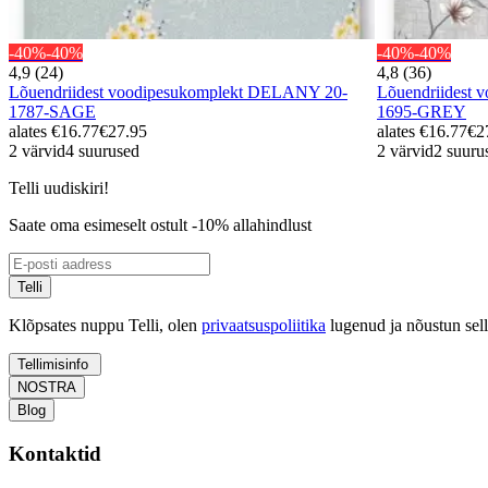
-40%
-40%
-40%
-40%
4,9 (24)
4,8 (36)
Lõuendriidest voodipesukomplekt DELANY 20-
Lõuendriidest
1787-SAGE
1695-GREY
alates
€16.77
€27.95
alates
€16.77
€2
2 värvid
4 suurused
2 värvid
2 suuru
Telli uudiskiri!
Saate oma esimeselt ostult -10% allahindlust
Telli
Klõpsates nuppu Telli, olen
privaatsuspoliitika
lugenud ja nõustun sel
Tellimisinfo
NOSTRA
Blog
Kontaktid