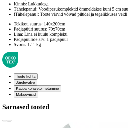
Kinnis:
Lukkudega
Tähelepanu!:
Voodipesukomplektid õmmeldakse kuni 5 cm suur
!Tähelepanu!:
Toote värvid võivad piltidel ja tegelikkuses veidi
Tekikoti suurus:
140x200cm
Padjapüüri suurus:
70x70cm
Lina:
Lina ei kuulu komplekti
Padjapüüride arv:
1 padjapüür
Svoris:
1.11 kg
Toote kohta
Järelevalve
Kauba kohaletoimetamine
Makseviisid
Sarnased tooted