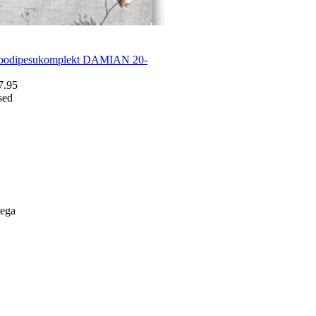
 voodipesukomplekt DAMIAN 20-
7.95
sed
lega