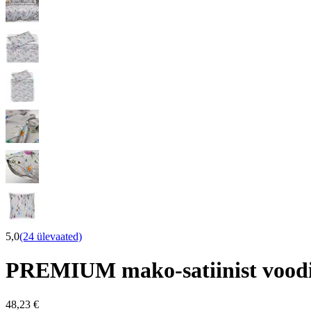
5,0
(24 ülevaated)
PREMIUM mako-satiinist vood
48,23 €