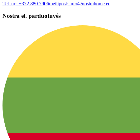
Tel. nr.:
+372 880 7906
meilipost:
info@nostrahome.ee
Nostra el. parduotuvės