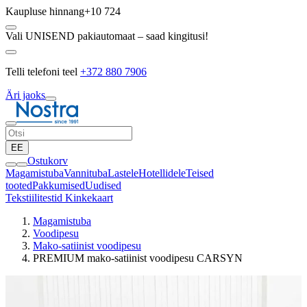
Kaupluse hinnang
+10 724
Vali UNISEND pakiautomaat – saad kingitusi!
Telli telefoni teel
+372 880 7906
Äri jaoks
EE
Ostukorv
Magamistuba
Vannituba
Lastele
Hotellidele
Teised
tooted
Pakkumised
Uudised
Tekstiilitestid
Kinkekaart
Magamistuba
Voodipesu
Mako-satiinist voodipesu
PREMIUM mako-satiinist voodipesu CARSYN