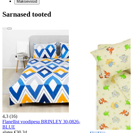
Makseviisid
Sarnased tooted
4,3 (16)
Flanellist voodipesu BRINLEY 30-0826-
BLUE
alates
€30.34