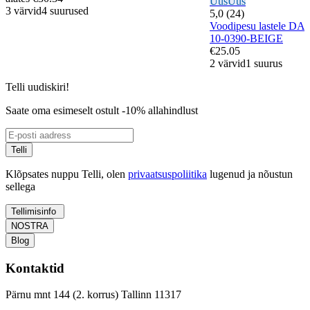
Uus
Uus
3 värvid
4 suurused
5,0 (24)
Voodipesu lastele 
10-0390-BEIGE
€25.05
2 värvid
1 suurus
Telli uudiskiri!
Saate oma esimeselt ostult -10% allahindlust
Telli
Klõpsates nuppu Telli, olen
privaatsuspoliitika
lugenud ja nõustun
sellega
Tellimisinfo
NOSTRA
Blog
Kontaktid
Pärnu mnt 144 (2. korrus) Tallinn 11317