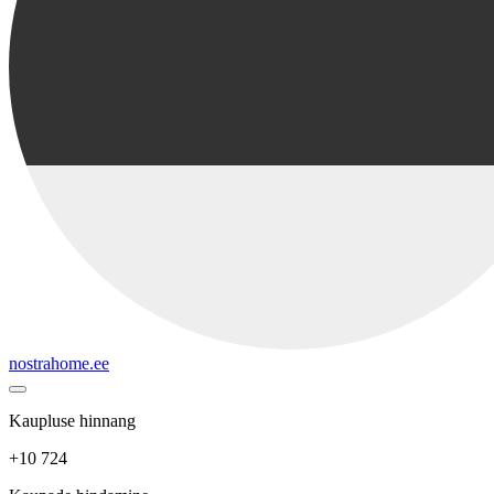
nostrahome.ee
Kaupluse hinnang
+10 724