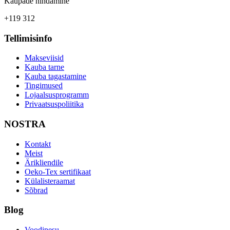
Kaupade hindamine
+119 312
Tellimisinfo
Makseviisid
Kauba tarne
Kauba tagastamine
Tingimused
Lojaalsusprogramm
Privaatsuspoliitika
NOSTRA
Kontakt
Meist
Ärikliendile
Oeko-Tex sertifikaat
Külalisteraamat
Sõbrad
Blog
Voodipesu