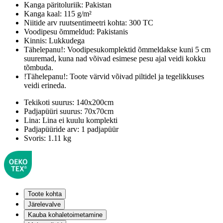
Kanga päritoluriik:
Pakistan
Kanga kaal:
115 g/m²
Niitide arv ruutsentimeetri kohta:
300 TC
Voodipesu õmmeldud:
Pakistanis
Kinnis:
Lukkudega
Tähelepanu!:
Voodipesukomplektid õmmeldakse kuni 5 cm
suuremad, kuna nad võivad esimese pesu ajal veidi kokku
tõmbuda.
!Tähelepanu!:
Toote värvid võivad piltidel ja tegelikkuses
veidi erineda.
Tekikoti suurus:
140x200cm
Padjapüüri suurus:
70x70cm
Lina:
Lina ei kuulu komplekti
Padjapüüride arv:
1 padjapüür
Svoris:
1.11 kg
Toote kohta
Järelevalve
Kauba kohaletoimetamine