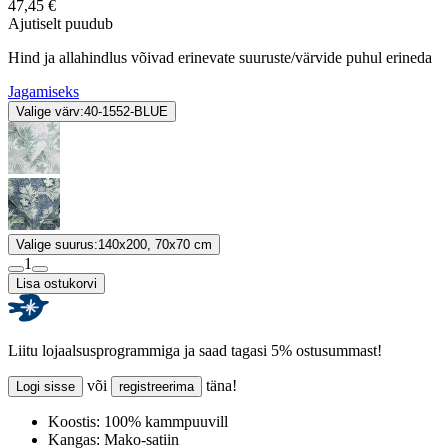
47,45 €
Ajutiselt puudub
Hind ja allahindlus võivad erinevate suuruste/värvide puhul erineda
Jagamiseks
Valige värv:
40-1552-BLUE
Valige suurus:
140x200, 70x70 cm
1
Lisa ostukorvi
Liitu lojaalsusprogrammiga ja saad tagasi 5% ostusummast!
või
täna!
Logi sisse
registreerima
Koostis:
100% kammpuuvill
Kangas:
Mako-satiin