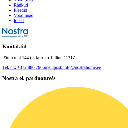
Rätikud
Pleedid
Voodilinad
Ideed
Kontaktid
Pärnu mnt 144 (2. korrus) Tallinn 11317
Tel. nr.:
+372 880 7906
meilipost:
info@nostrahome.ee
Nostra el. parduotuvės