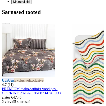
Makseviisid
Sarnased tooted
Uus
Uus
Exclusive
Exclusive
4,7 (11)
PREMIUM mako-satiinist voodipesu
CORRINE 20-1920/30-0873-CACAO
alates
€47.45
2 värvid
5 suurused