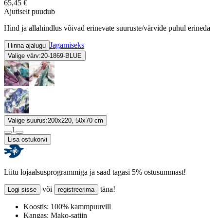
65,45 €
Ajutiselt puudub
Hind ja allahindlus võivad erinevate suuruste/värvide puhul erineda
Jagamiseks
Hinna ajalugu
Valige värv:
20-1869-BLUE
Valige suurus:
200x220, 50x70 cm
1
Lisa ostukorvi
Liitu lojaalsusprogrammiga ja saad tagasi 5% ostusummast!
või
täna!
Logi sisse
registreerima
Koostis:
100% kammpuuvill
Kangas:
Mako-satiin