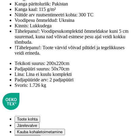
Kanga päritoluriik:
Pakistan
Kanga kaal:
115 g/m²
Niitide arv ruutsentimeetri kohta:
300 TC
Voodipesu õmmeldud:
Ukraina
Kinnis:
Lukkudega
Tähelepanu!:
Voodipesukomplektid õmmeldakse kuni 5 cm
suuremad, kuna nad võivad esimese pesu ajal veidi kokku
tõmbuda.
!Tähelepanu!:
Toote värvid võivad piltidel ja tegelikkuses
veidi erineda.
Tekikoti suurus:
200x220cm
Padjapüüri suurus:
50x70cm
Lina:
Lina ei kuulu komplekti
Padjapüüride arv:
2 padjapüüri
Svoris:
1.726 kg
Toote kohta
Järelevalve
Kauba kohaletoimetamine