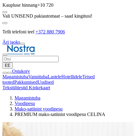
Kaupluse hinnang
+10 720
Vali UNISEND pakiautomaat – saad kingitusi!
Telli telefoni teel
+372 880 7906
Äri jaoks
EE
Ostukorv
Magamistuba
Vannituba
Lastele
Hotellidele
Teised
tooted
Pakkumised
Uudised
Tekstiilitestid
Kinkekaart
Magamistuba
Voodipesu
Mako-satiinist voodipesu
PREMIUM mako-satiinist voodipesu CELINA