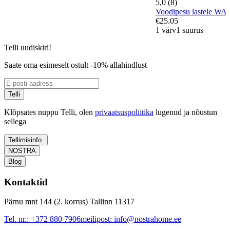
5,0 (8)
Voodipesu lastele W
€25.05
1 värv
1 suurus
Telli uudiskiri!
Saate oma esimeselt ostult -10% allahindlust
Telli
Klõpsates nuppu Telli, olen
privaatsuspoliitika
lugenud ja nõustun
sellega
Tellimisinfo
NOSTRA
Blog
Kontaktid
Pärnu mnt 144 (2. korrus) Tallinn 11317
Tel. nr.:
+372 880 7906
meilipost:
info@nostrahome.ee