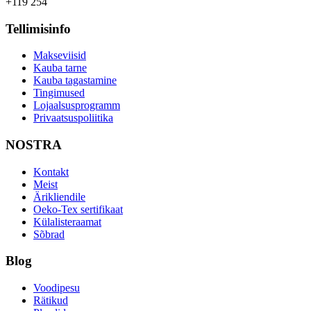
+119 254
Tellimisinfo
Makseviisid
Kauba tarne
Kauba tagastamine
Tingimused
Lojaalsusprogramm
Privaatsuspoliitika
NOSTRA
Kontakt
Meist
Ärikliendile
Oeko-Tex sertifikaat
Külalisteraamat
Sõbrad
Blog
Voodipesu
Rätikud