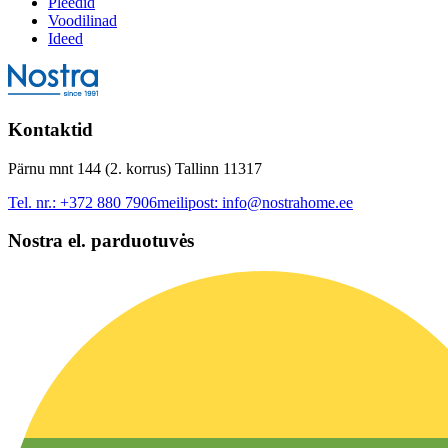
Pleedid
Voodilinad
Ideed
Kontaktid
Pärnu mnt 144 (2. korrus) Tallinn 11317
Tel. nr.:
+372 880 7906
meilipost:
info@nostrahome.ee
Nostra el. parduotuvės