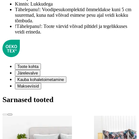
Kinnis:
Lukkudega
Tähelepanu!:
Voodipesukomplektid õmmeldakse kuni 5 cm
suuremad, kuna nad võivad esimese pesu ajal veidi kokku
tõmbuda.
!Tähelepanu!:
Toote värvid võivad piltidel ja tegelikkuses
veidi erineda.
Toote kohta
Järelevalve
Kauba kohaletoimetamine
Makseviisid
Sarnased tooted