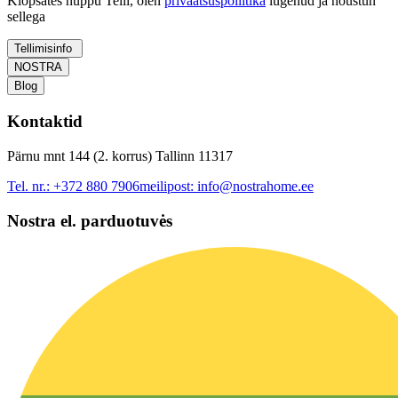
Klõpsates nuppu Telli, olen
privaatsuspoliitika
lugenud ja nõustun
sellega
Tellimisinfo
NOSTRA
Blog
Kontaktid
Pärnu mnt 144 (2. korrus) Tallinn 11317
Tel. nr.:
+372 880 7906
meilipost:
info@nostrahome.ee
Nostra el. parduotuvės