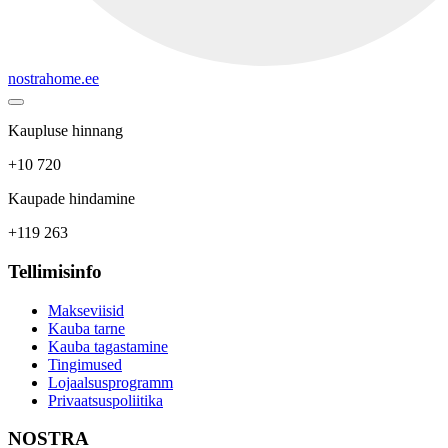
nostrahome.ee
Kaupluse hinnang
+10 720
Kaupade hindamine
+119 263
Tellimisinfo
Makseviisid
Kauba tarne
Kauba tagastamine
Tingimused
Lojaalsusprogramm
Privaatsuspoliitika
NOSTRA