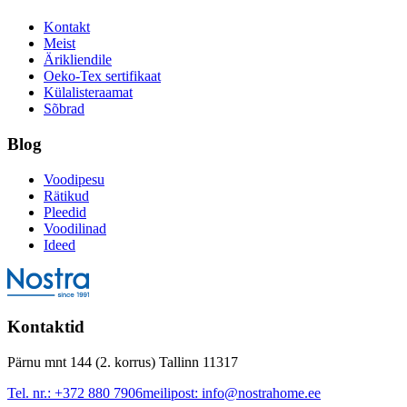
Kontakt
Meist
Ärikliendile
Oeko-Tex sertifikaat
Külalisteraamat
Sõbrad
Blog
Voodipesu
Rätikud
Pleedid
Voodilinad
Ideed
Kontaktid
Pärnu mnt 144 (2. korrus) Tallinn 11317
Tel. nr.:
+372 880 7906
meilipost:
info@nostrahome.ee