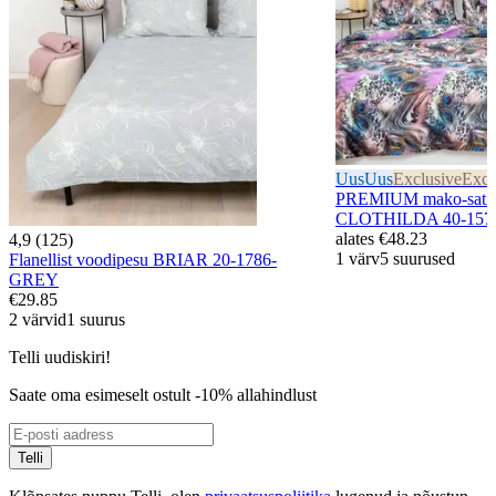
Uus
Uus
Exclusive
Excl
PREMIUM mako-satiin
CLOTHILDA 40-157
alates
€48.23
4,9 (125)
1 värv
5 suurused
Flanellist voodipesu BRIAR 20-1786-
GREY
€29.85
2 värvid
1 suurus
Telli uudiskiri!
Saate oma esimeselt ostult -10% allahindlust
Telli