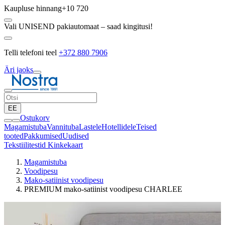
Kaupluse hinnang
+10 720
Vali UNISEND pakiautomaat – saad kingitusi!
Telli telefoni teel
+372 880 7906
Äri jaoks
EE
Ostukorv
Magamistuba
Vannituba
Lastele
Hotellidele
Teised
tooted
Pakkumised
Uudised
Tekstiilitestid
Kinkekaart
Magamistuba
Voodipesu
Mako-satiinist voodipesu
PREMIUM mako-satiinist voodipesu CHARLEE