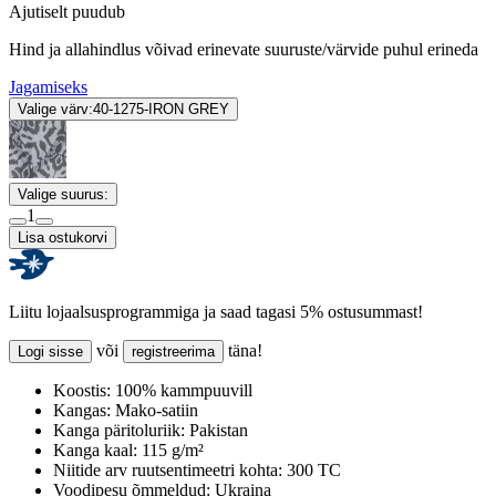
Ajutiselt puudub
Hind ja allahindlus võivad erinevate suuruste/värvide puhul erineda
Jagamiseks
Valige värv:
40-1275-IRON GREY
Valige suurus:
1
Lisa ostukorvi
Liitu lojaalsusprogrammiga ja saad tagasi 5% ostusummast!
või
täna!
Logi sisse
registreerima
Koostis:
100% kammpuuvill
Kangas:
Mako-satiin
Kanga päritoluriik:
Pakistan
Kanga kaal:
115 g/m²
Niitide arv ruutsentimeetri kohta:
300 TC
Voodipesu õmmeldud:
Ukraina