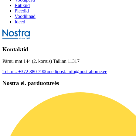
Rätikud
Pleedid
Voodilinad
Ideed
Kontaktid
Pärnu mnt 144 (2. korrus) Tallinn 11317
Tel. nr.:
+372 880 7906
meilipost:
info@nostrahome.ee
Nostra el. parduotuvės