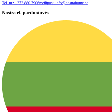
Tel. nr.:
+372 880 7906
meilipost:
info@nostrahome.ee
Nostra el. parduotuvės