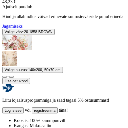
48,23 €
Ajutiselt puudub
Hind ja allahindlus võivad erinevate suuruste/värvide puhul erineda
Jagamiseks
Valige värv:
20-1858-BROWN
Valige suurus:
140x200, 50x70 cm
1
Lisa ostukorvi
Liitu lojaalsusprogrammiga ja saad tagasi 5% ostusummast!
või
täna!
Logi sisse
registreerima
Koostis:
100% kammpuuvill
Kangas:
Mako-satiin