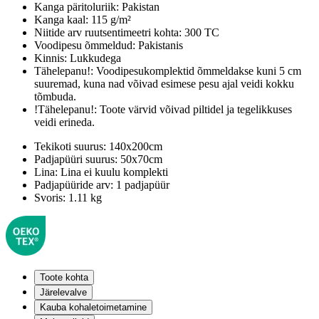
Kanga päritoluriik:
Pakistan
Kanga kaal:
115 g/m²
Niitide arv ruutsentimeetri kohta:
300 TC
Voodipesu õmmeldud:
Pakistanis
Kinnis:
Lukkudega
Tähelepanu!:
Voodipesukomplektid õmmeldakse kuni 5 cm
suuremad, kuna nad võivad esimese pesu ajal veidi kokku
tõmbuda.
!Tähelepanu!:
Toote värvid võivad piltidel ja tegelikkuses
veidi erineda.
Tekikoti suurus:
140x200cm
Padjapüüri suurus:
50x70cm
Lina:
Lina ei kuulu komplekti
Padjapüüride arv:
1 padjapüür
Svoris:
1.11 kg
Toote kohta
Järelevalve
Kauba kohaletoimetamine