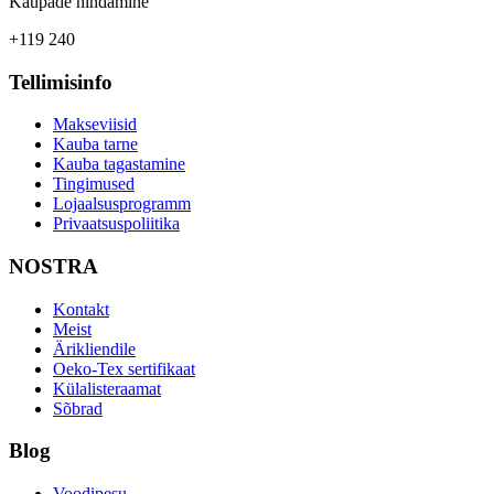
Kaupade hindamine
+119 240
Tellimisinfo
Makseviisid
Kauba tarne
Kauba tagastamine
Tingimused
Lojaalsusprogramm
Privaatsuspoliitika
NOSTRA
Kontakt
Meist
Ärikliendile
Oeko-Tex sertifikaat
Külalisteraamat
Sõbrad
Blog
Voodipesu