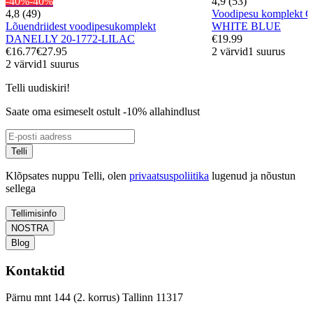
-40%
-40%
4,9 (53)
4,8 (49)
Voodipesu komplekt
Lõuendriidest voodipesukomplekt
WHITE BLUE
DANELLY 20-1772-LILAC
€19.99
€16.77
€27.95
2 värvid
1 suurus
2 värvid
1 suurus
Telli uudiskiri!
Saate oma esimeselt ostult -10% allahindlust
Telli
Klõpsates nuppu Telli, olen
privaatsuspoliitika
lugenud ja nõustun
sellega
Tellimisinfo
NOSTRA
Blog
Kontaktid
Pärnu mnt 144 (2. korrus) Tallinn 11317