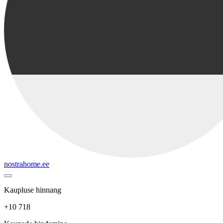
nostrahome.ee
Kaupluse hinnang
+10 718