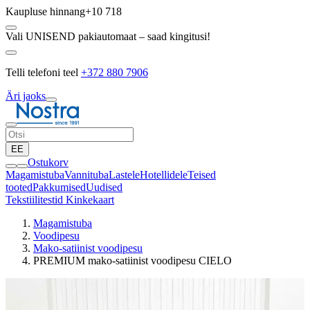
Kaupluse hinnang
+10 718
Vali UNISEND pakiautomaat – saad kingitusi!
Telli telefoni teel
+372 880 7906
Äri jaoks
EE
Ostukorv
Magamistuba
Vannituba
Lastele
Hotellidele
Teised
tooted
Pakkumised
Uudised
Tekstiilitestid
Kinkekaart
Magamistuba
Voodipesu
Mako-satiinist voodipesu
PREMIUM mako-satiinist voodipesu CIELO