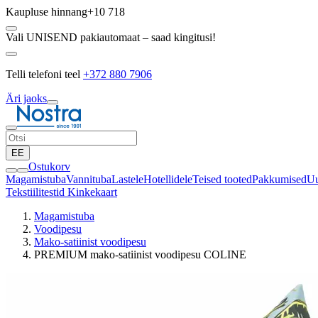
Kaupluse hinnang
+10 718
Vali UNISEND pakiautomaat – saad kingitusi!
Telli telefoni teel
+372 880 7906
Äri jaoks
EE
Ostukorv
Magamistuba
Vannituba
Lastele
Hotellidele
Teised tooted
Pakkumised
Uu
Tekstiilitestid
Kinkekaart
Magamistuba
Voodipesu
Mako-satiinist voodipesu
PREMIUM mako-satiinist voodipesu COLINE