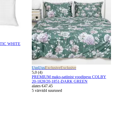
PTIC WHITE
Uus
Uus
Exclusive
Exclusive
5,0 (4)
PREMIUM mako-satiinist voodipesu COLBY
20-1828/20-1851-DARK GREEN
alates
€47.45
5 värvid
4 suurused