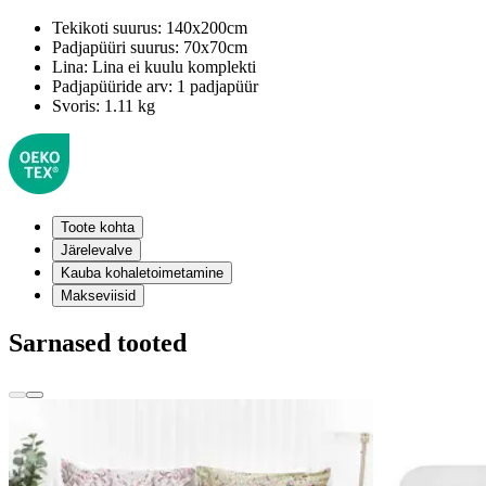
Tekikoti suurus:
140x200cm
Padjapüüri suurus:
70x70cm
Lina:
Lina ei kuulu komplekti
Padjapüüride arv:
1 padjapüür
Svoris:
1.11 kg
Toote kohta
Järelevalve
Kauba kohaletoimetamine
Makseviisid
Sarnased tooted