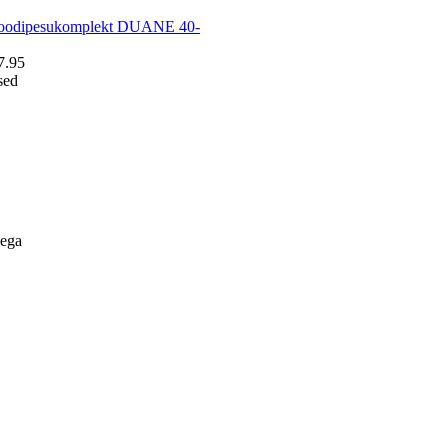
 voodipesukomplekt DUANE 40-
7.95
sed
lega