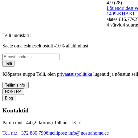
4,9 (28)
Lõuendriidest
1499-KHAKI
alates
€16.77
€2
4 värvid
4 suuru
Telli uudiskiri!
Saate oma esimeselt ostult -10% allahindlust
Telli
Klõpsates nuppu Telli, olen
privaatsuspoliitika
lugenud ja nõustun sel
Tellimisinfo
NOSTRA
Blog
Kontaktid
Pärnu mnt 144 (2. korrus) Tallinn 11317
Tel. nr.:
+372 880 7906
meilipost:
info@nostrahome.ee