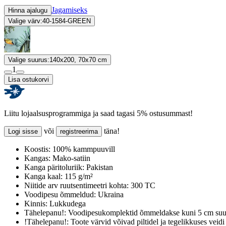
Jagamiseks
Hinna ajalugu
Valige värv:
40-1584-GREEN
Valige suurus:
140x200, 70x70 cm
1
Lisa ostukorvi
Liitu lojaalsusprogrammiga ja saad tagasi 5% ostusummast!
või
täna!
Logi sisse
registreerima
Koostis:
100% kammpuuvill
Kangas:
Mako-satiin
Kanga päritoluriik:
Pakistan
Kanga kaal:
115 g/m²
Niitide arv ruutsentimeetri kohta:
300 TC
Voodipesu õmmeldud:
Ukraina
Kinnis:
Lukkudega
Tähelepanu!:
Voodipesukomplektid õmmeldakse kuni 5 cm suur
!Tähelepanu!:
Toote värvid võivad piltidel ja tegelikkuses veidi