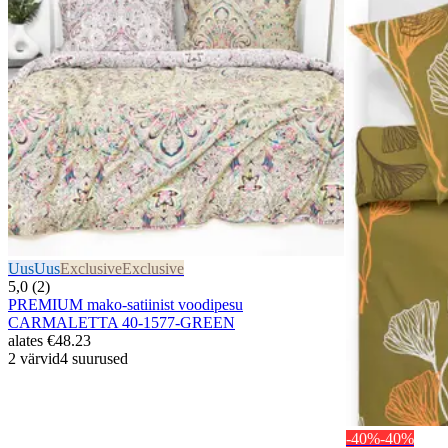
Uus
Uus
Exclusive
Exclusive
5,0 (2)
PREMIUM mako-satiinist voodipesu
CARMALETTA 40-1577-GREEN
alates
€48.23
2 värvid
4 suurused
-40%
-40%