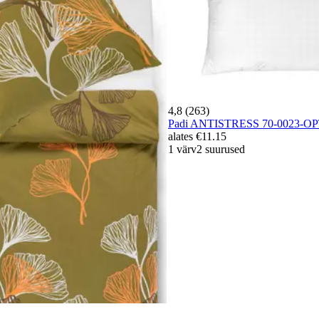
4,8 (263)
Padi ANTISTRESS 70-0023-O
alates
€11.15
1 värv
2 suurused