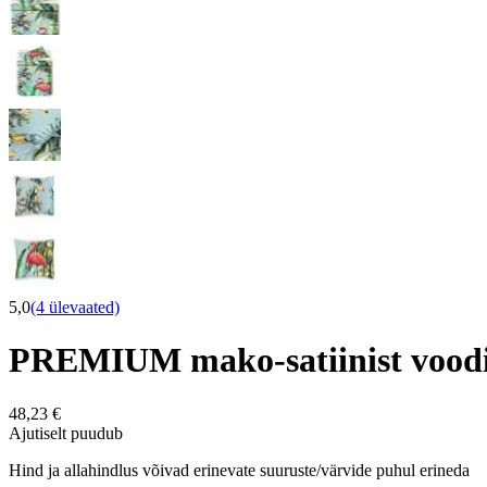
5,0
(4 ülevaated)
PREMIUM mako-satiinist vood
48,23 €
Ajutiselt puudub
Hind ja allahindlus võivad erinevate suuruste/värvide puhul erineda