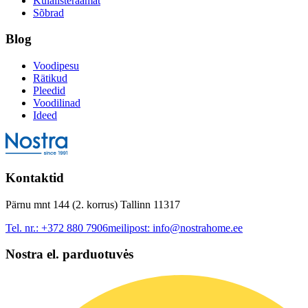
Külalisteraamat
Sõbrad
Blog
Voodipesu
Rätikud
Pleedid
Voodilinad
Ideed
Kontaktid
Pärnu mnt 144 (2. korrus) Tallinn 11317
Tel. nr.:
+372 880 7906
meilipost:
info@nostrahome.ee
Nostra el. parduotuvės