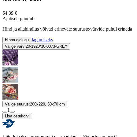
64,39 €
Ajutiselt puudub
Hind ja allahindlus võivad erinevate suuruste/värvide puhul erineda
Jagamiseks
Hinna ajalugu
Valige värv:
20-1920/30-0873-GREY
Valige suurus:
200x220, 50x70 cm
1
Lisa ostukorvi
Liitu lojaalsusprogrammiga ja saad tagasi 5% ostusummast!