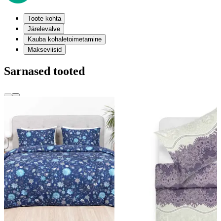
Toote kohta
Järelevalve
Kauba kohaletoimetamine
Makseviisid
Sarnased tooted