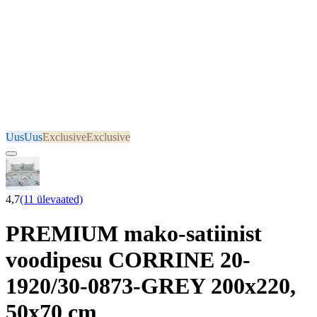
Uus
Uus
Exclusive
Exclusive
4,7
(11 ülevaated)
PREMIUM mako-satiinist
voodipesu CORRINE 20-
1920/30-0873-GREY 200x220,
50x70 cm