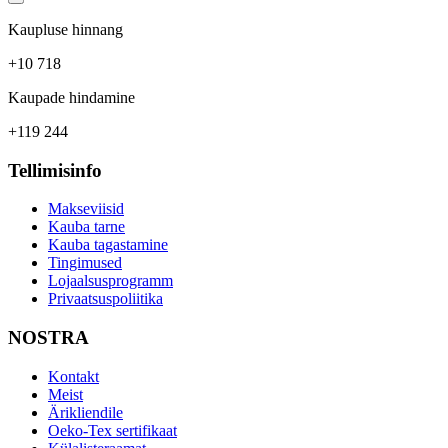
Kaupluse hinnang
+10 718
Kaupade hindamine
+119 244
Tellimisinfo
Makseviisid
Kauba tarne
Kauba tagastamine
Tingimused
Lojaalsusprogramm
Privaatsuspoliitika
NOSTRA
Kontakt
Meist
Ärikliendile
Oeko-Tex sertifikaat