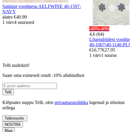
Satiinist voodipesu AELFWINE 40-1597-
NAVY
alates
€40.99
1 värv
4 suurused
-40%
-40%
4,6 (64)
Lõuendriidest voodi
40-1007/40-1140-PL
€16.77
€27.95
1 värv
1 suurus
Telli uudiskiri!
Saate oma esimeselt ostult -10% allahindlust
Telli
Klõpsates nuppu Telli, olen
privaatsuspoliitika
lugenud ja nõustun
sellega
Tellimisinfo
NOSTRA
Blog