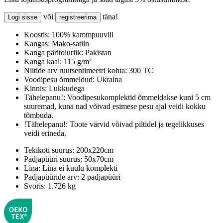
või
täna!
Logi sisse
registreerima
Koostis:
100% kammpuuvill
Kangas:
Mako-satiin
Kanga päritoluriik:
Pakistan
Kanga kaal:
115 g/m²
Niitide arv ruutsentimeetri kohta:
300 TC
Voodipesu õmmeldud:
Ukraina
Kinnis:
Lukkudega
Tähelepanu!:
Voodipesukomplektid õmmeldakse kuni 5 cm
suuremad, kuna nad võivad esimese pesu ajal veidi kokku
tõmbuda.
!Tähelepanu!:
Toote värvid võivad piltidel ja tegelikkuses
veidi erineda.
Tekikoti suurus:
200x220cm
Padjapüüri suurus:
50x70cm
Lina:
Lina ei kuulu komplekti
Padjapüüride arv:
2 padjapüüri
Svoris:
1.726 kg