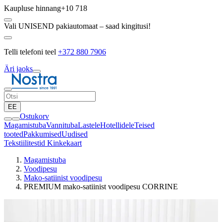
Kaupluse hinnang
+10 718
Vali UNISEND pakiautomaat – saad kingitusi!
Telli telefoni teel
+372 880 7906
Äri jaoks
EE
Ostukorv
Magamistuba
Vannituba
Lastele
Hotellidele
Teised
tooted
Pakkumised
Uudised
Tekstiilitestid
Kinkekaart
Magamistuba
Voodipesu
Mako-satiinist voodipesu
PREMIUM mako-satiinist voodipesu CORRINE