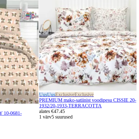
Uus
Uus
Exclusive
Exclusive
PREMIUM mako-satiinist voodipesu CISSIE 20-
1932/20-1933-TERRACOTTA
alates
€47.45
Y 10-0681-
1 värv
5 suurused