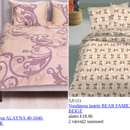
5,0 (1)
Voodipesu lastele BEAR FAMIL
BEIGE
alates
€18.96
ipesu ALAYNA 40-1040-
2 värvid
2 suurused
NK