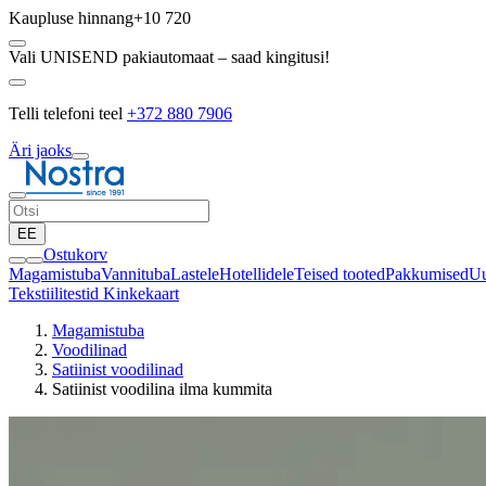
Kaupluse hinnang
+10 720
Vali UNISEND pakiautomaat – saad kingitusi!
Telli telefoni teel
+372 880 7906
Äri jaoks
EE
Ostukorv
Magamistuba
Vannituba
Lastele
Hotellidele
Teised tooted
Pakkumised
Uu
Tekstiilitestid
Kinkekaart
Magamistuba
Voodilinad
Satiinist voodilinad
Satiinist voodilina ilma kummita