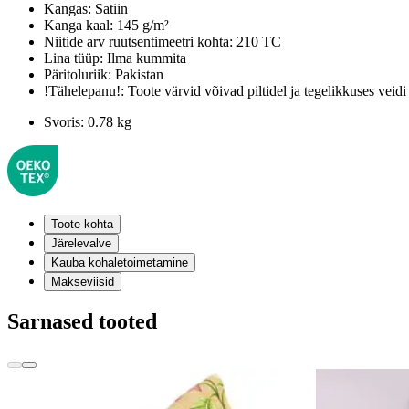
Kangas:
Satiin
Kanga kaal:
145 g/m²
Niitide arv ruutsentimeetri kohta:
210 TC
Lina tüüp:
Ilma kummita
Päritoluriik:
Pakistan
!Tähelepanu!:
Toote värvid võivad piltidel ja tegelikkuses veidi
Svoris:
0.78 kg
Toote kohta
Järelevalve
Kauba kohaletoimetamine
Makseviisid
Sarnased tooted