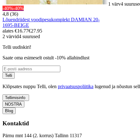
1 värv
4 suuruse
-40%
-40%
4,8 (36)
Lõuendriidest voodipesukomplekt DAMIAN 20-
1695-BEIGE
alates
€16.77
€27.95
2 värvid
4 suurused
Telli uudiskiri!
Saate oma esimeselt ostult -10% allahindlust
Telli
Klõpsates nuppu Telli, olen
privaatsuspoliitika
lugenud ja nõustun sel
Tellimisinfo
NOSTRA
Blog
Kontaktid
Pärnu mnt 144 (2. korrus) Tallinn 11317