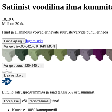
Satiinist voodilina ilma kum
18,19 €
Meil on 30 tk.
Hind ja allahindlus võivad erinevate suuruste/värvide puhul erineda
Jagamiseks
Hinna ajalugu
Valige värv:
00-0425-0 KHAKI MON
Valige suurus:
220x240 cm
1
Lisa ostukorvi
Liitu lojaalsusprogrammiga ja saad tagasi 5% ostusummast!
või
täna!
Logi sisse
registreerima
Koostis:
100% kammpuuvill