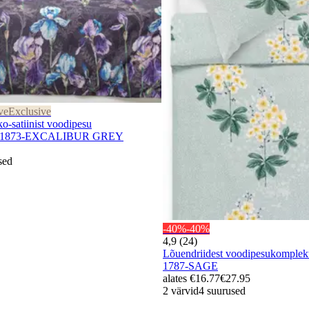
ve
Exclusive
satiinist voodipesu
-1873-EXCALIBUR GREY
sed
-40%
-40%
4,9 (24)
Lõuendriidest voodipesukompl
1787-SAGE
alates
€16.77
€27.95
2 värvid
4 suurused