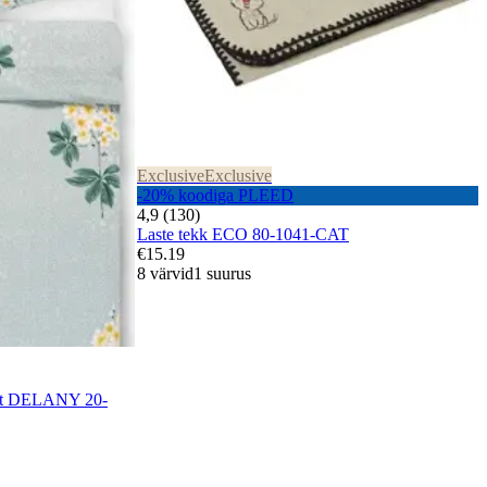
Exclusive
Exclusive
-20% koodiga PLEED
4,9 (130)
Laste tekk ECO 80-1041-CAT
€15.19
8 värvid
1 suurus
ekt DELANY 20-