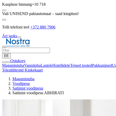
Kaupluse hinnang
+10 718
Vali UNISEND pakiautomaat – saad kingitusi!
Telli telefoni teel
+372 880 7906
Äri jaoks
EE
Ostukorv
Magamistuba
Vannituba
Lastele
Hotellidele
Teised tooted
Pakkumised
Uu
Tekstiilitestid
Kinkekaart
Magamistuba
Voodipesu
Satiinist voodipesu
Satiinist voodipesu ABHIRATI