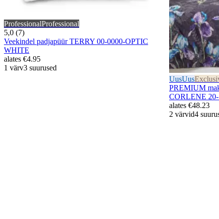
Professional
Professional
5,0 (7)
Veekindel padjapüür TERRY 00-0000-OPTIC
WHITE
alates
€4.95
1 värv
3 suurused
Uus
Uus
Exclusi
PREMIUM mako-
CORLENE 20
alates
€48.23
2 värvid
4 suuru