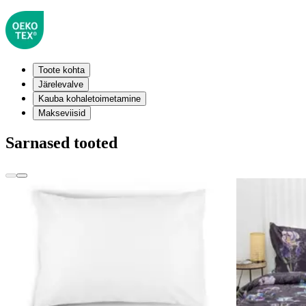
Toote kohta
Järelevalve
Kauba kohaletoimetamine
Makseviisid
Sarnased tooted