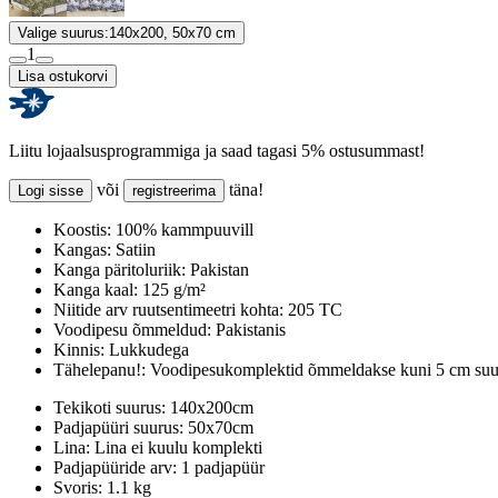
Valige suurus:
140x200, 50x70 cm
1
Lisa ostukorvi
Liitu lojaalsusprogrammiga ja saad tagasi 5% ostusummast!
või
täna!
Logi sisse
registreerima
Koostis:
100% kammpuuvill
Kangas:
Satiin
Kanga päritoluriik:
Pakistan
Kanga kaal:
125 g/m²
Niitide arv ruutsentimeetri kohta:
205 TC
Voodipesu õmmeldud:
Pakistanis
Kinnis:
Lukkudega
Tähelepanu!:
Voodipesukomplektid õmmeldakse kuni 5 cm suur
Tekikoti suurus:
140x200cm
Padjapüüri suurus:
50x70cm
Lina:
Lina ei kuulu komplekti
Padjapüüride arv:
1 padjapüür
Svoris:
1.1 kg