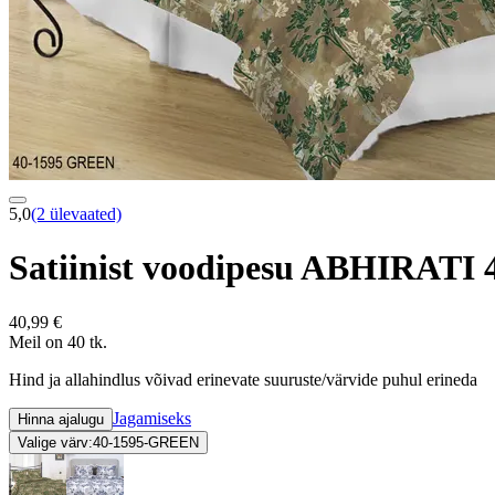
5,0
(2 ülevaated)
Satiinist voodipesu ABHIRATI
40,99 €
Meil on 40 tk.
Hind ja allahindlus võivad erinevate suuruste/värvide puhul erineda
Jagamiseks
Hinna ajalugu
Valige värv:
40-1595-GREEN