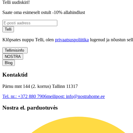
Telli uudiskiri!
Saate oma esimeselt ostult -10% allahindlust
Telli
Klõpsates nuppu Telli, olen
privaatsuspoliitika
lugenud ja nõustun sel
Tellimisinfo
NOSTRA
Blog
Kontaktid
Pärnu mnt 144 (2. korrus) Tallinn 11317
Tel. nr.:
+372 880 7906
meilipost:
info@nostrahome.ee
Nostra el. parduotuvės