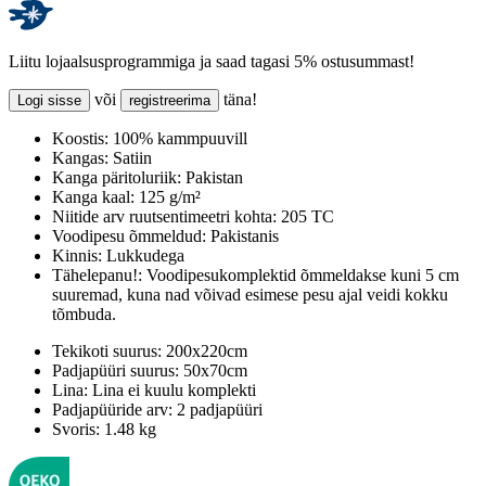
Liitu lojaalsusprogrammiga ja saad tagasi 5% ostusummast!
või
täna!
Logi sisse
registreerima
Koostis:
100% kammpuuvill
Kangas:
Satiin
Kanga päritoluriik:
Pakistan
Kanga kaal:
125 g/m²
Niitide arv ruutsentimeetri kohta:
205 TC
Voodipesu õmmeldud:
Pakistanis
Kinnis:
Lukkudega
Tähelepanu!:
Voodipesukomplektid õmmeldakse kuni 5 cm
suuremad, kuna nad võivad esimese pesu ajal veidi kokku
tõmbuda.
Tekikoti suurus:
200x220cm
Padjapüüri suurus:
50x70cm
Lina:
Lina ei kuulu komplekti
Padjapüüride arv:
2 padjapüüri
Svoris:
1.48 kg