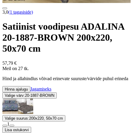
3,0
(1 tagasiside)
Satiinist voodipesu ADALINA
20-1887-BROWN 200x220,
50x70 cm
57,79 €
Meil on 27 tk.
Hind ja allahindlus võivad erinevate suuruste/värvide puhul erineda
Jagamiseks
Hinna ajalugu
Valige värv:
20-1887-BROWN
Valige suurus:
200x220, 50x70 cm
1
Lisa ostukorvi