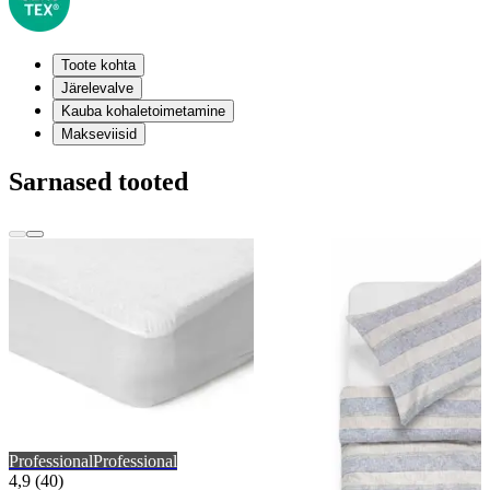
Toote kohta
Järelevalve
Kauba kohaletoimetamine
Makseviisid
Sarnased tooted
Professional
Professional
4,9 (40)