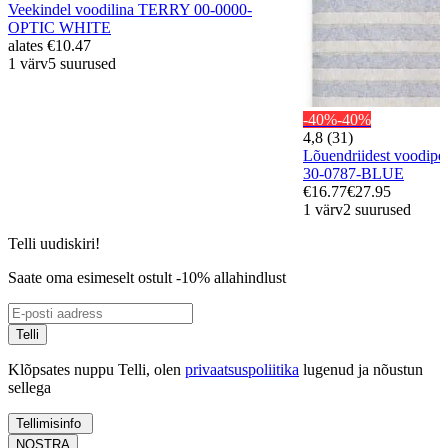
Veekindel voodilina TERRY 00-0000-
OPTIC WHITE
alates
€10.47
1 värv
5 suurused
-40%
-40%
4,8 (31)
Lõuendriidest voodi
30-0787-BLUE
€16.77
€27.95
1 värv
2 suurused
Telli uudiskiri!
Saate oma esimeselt ostult -10% allahindlust
Telli
Klõpsates nuppu Telli, olen
privaatsuspoliitika
lugenud ja nõustun
sellega
Tellimisinfo
NOSTRA