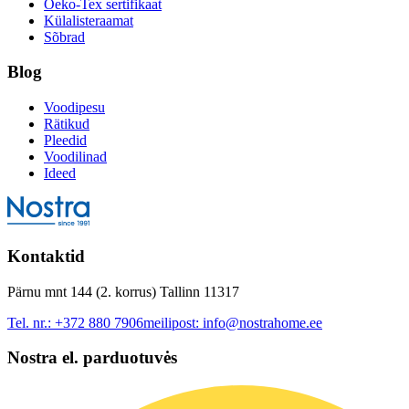
Oeko-Tex sertifikaat
Külalisteraamat
Sõbrad
Blog
Voodipesu
Rätikud
Pleedid
Voodilinad
Ideed
Kontaktid
Pärnu mnt 144 (2. korrus) Tallinn 11317
Tel. nr.:
+372 880 7906
meilipost:
info@nostrahome.ee
Nostra el. parduotuvės