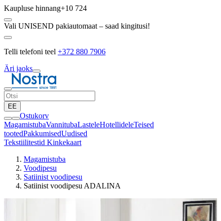
Kaupluse hinnang
+10 724
Vali UNISEND pakiautomaat – saad kingitusi!
Telli telefoni teel
+372 880 7906
Äri jaoks
EE
Ostukorv
Magamistuba
Vannituba
Lastele
Hotellidele
Teised
tooted
Pakkumised
Uudised
Tekstiilitestid
Kinkekaart
Magamistuba
Voodipesu
Satiinist voodipesu
Satiinist voodipesu ADALINA