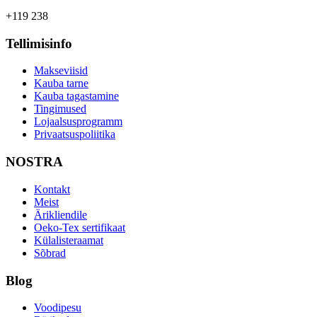
+119 238
Tellimisinfo
Makseviisid
Kauba tarne
Kauba tagastamine
Tingimused
Lojaalsusprogramm
Privaatsuspoliitika
NOSTRA
Kontakt
Meist
Ärikliendile
Oeko-Tex sertifikaat
Külalisteraamat
Sõbrad
Blog
Voodipesu