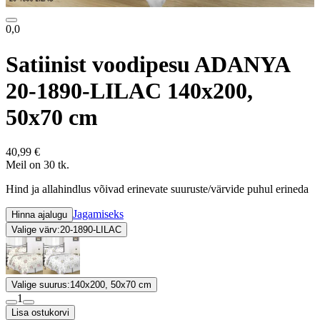
0,0
Satiinist voodipesu ADANYA
20-1890-LILAC 140x200,
50x70 cm
40,99 €
Meil on 30 tk.
Hind ja allahindlus võivad erinevate suuruste/värvide puhul erineda
Jagamiseks
Hinna ajalugu
Valige värv:
20-1890-LILAC
Valige suurus:
140x200, 50x70 cm
1
Lisa ostukorvi