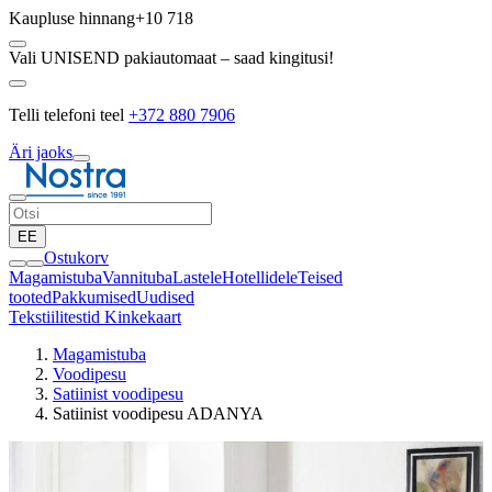
Kaupluse hinnang
+10 718
Vali UNISEND pakiautomaat – saad kingitusi!
Telli telefoni teel
+372 880 7906
Äri jaoks
EE
Ostukorv
Magamistuba
Vannituba
Lastele
Hotellidele
Teised
tooted
Pakkumised
Uudised
Tekstiilitestid
Kinkekaart
Magamistuba
Voodipesu
Satiinist voodipesu
Satiinist voodipesu ADANYA