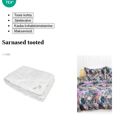
Toote kohta
Järelevalve
Kauba kohaletoimetamine
Makseviisid
Sarnased tooted