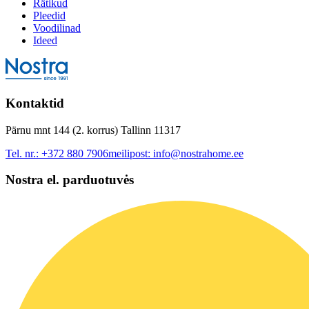
Rätikud
Pleedid
Voodilinad
Ideed
Kontaktid
Pärnu mnt 144 (2. korrus) Tallinn 11317
Tel. nr.:
+372 880 7906
meilipost:
info@nostrahome.ee
Nostra el. parduotuvės