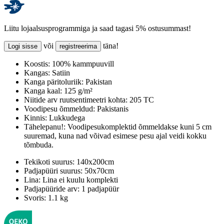
Liitu lojaalsusprogrammiga ja saad tagasi 5% ostusummast!
või
täna!
Logi sisse
registreerima
Koostis:
100% kammpuuvill
Kangas:
Satiin
Kanga päritoluriik:
Pakistan
Kanga kaal:
125 g/m²
Niitide arv ruutsentimeetri kohta:
205 TC
Voodipesu õmmeldud:
Pakistanis
Kinnis:
Lukkudega
Tähelepanu!:
Voodipesukomplektid õmmeldakse kuni 5 cm
suuremad, kuna nad võivad esimese pesu ajal veidi kokku
tõmbuda.
Tekikoti suurus:
140x200cm
Padjapüüri suurus:
50x70cm
Lina:
Lina ei kuulu komplekti
Padjapüüride arv:
1 padjapüür
Svoris:
1.1 kg