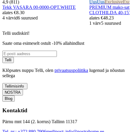
4,9 (811)
Uus
Uus
Exclusive
Excl
Tekk VASARA 00-0000-OPT.WHITE
PREMIUM mako-satiin
alates
€8.30
CLOTHILDA 40-157
4 värvid
6 suurused
alates
€48.23
1 värv
5 suurused
Telli uudiskiri!
Saate oma esimeselt ostult -10% allahindlust
Telli
Klõpsates nuppu Telli, olen
privaatsuspoliitika
lugenud ja nõustun
sellega
Tellimisinfo
NOSTRA
Blog
Kontaktid
Pärnu mnt 144 (2. korrus) Tallinn 11317
Tel. nr.:
+372 880 7906
meilipost:
info@nostrahome.ee