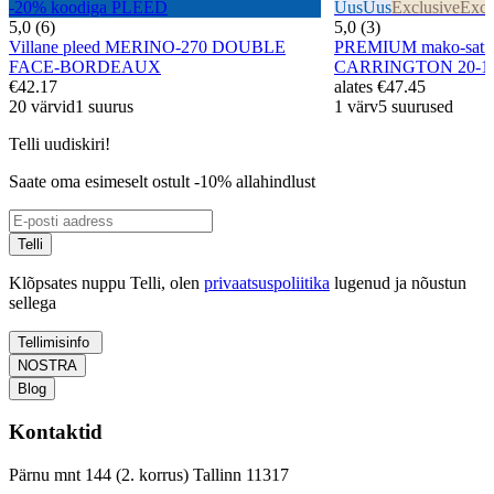
-20% koodiga PLEED
Uus
Uus
Exclusive
Excl
5,0 (6)
5,0 (3)
Villane pleed MERINO-270 DOUBLE
PREMIUM mako-satiin
FACE-BORDEAUX
CARRINGTON 20-1
€42.17
alates
€47.45
20 värvid
1 suurus
1 värv
5 suurused
Telli uudiskiri!
Saate oma esimeselt ostult -10% allahindlust
Telli
Klõpsates nuppu Telli, olen
privaatsuspoliitika
lugenud ja nõustun
sellega
Tellimisinfo
NOSTRA
Blog
Kontaktid
Pärnu mnt 144 (2. korrus) Tallinn 11317