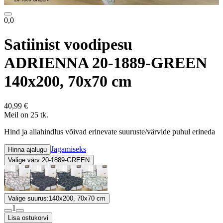
0,0
Satiinist voodipesu
ADRIENNA 20-1889-GREEN
140x200, 70x70 cm
40,99 €
Meil on 25 tk.
Hind ja allahindlus võivad erinevate suuruste/värvide puhul erineda
Jagamiseks
Hinna ajalugu
Valige värv:
20-1889-GREEN
Valige suurus:
140x200, 70x70 cm
1
Lisa ostukorvi