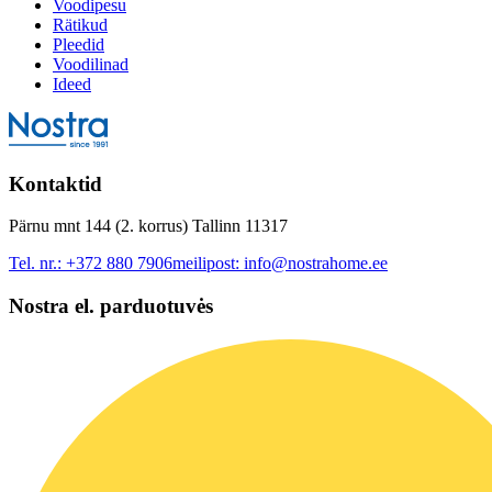
Voodipesu
Rätikud
Pleedid
Voodilinad
Ideed
Kontaktid
Pärnu mnt 144 (2. korrus) Tallinn 11317
Tel. nr.:
+372 880 7906
meilipost:
info@nostrahome.ee
Nostra el. parduotuvės