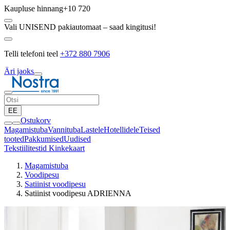
Kaupluse hinnang
+10 720
Vali UNISEND pakiautomaat – saad kingitusi!
Telli telefoni teel
+372 880 7906
Äri jaoks
EE
Ostukorv
Magamistuba
Vannituba
Lastele
Hotellidele
Teised
tooted
Pakkumised
Uudised
Tekstiilitestid
Kinkekaart
Magamistuba
Voodipesu
Satiinist voodipesu
Satiinist voodipesu ADRIENNA