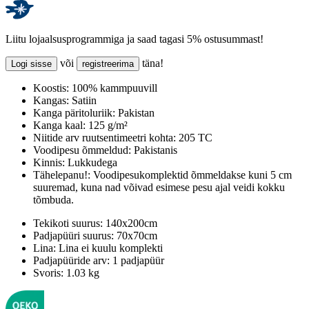
Liitu lojaalsusprogrammiga ja saad tagasi 5% ostusummast!
või
täna!
Logi sisse
registreerima
Koostis:
100% kammpuuvill
Kangas:
Satiin
Kanga päritoluriik:
Pakistan
Kanga kaal:
125 g/m²
Niitide arv ruutsentimeetri kohta:
205 TC
Voodipesu õmmeldud:
Pakistanis
Kinnis:
Lukkudega
Tähelepanu!:
Voodipesukomplektid õmmeldakse kuni 5 cm
suuremad, kuna nad võivad esimese pesu ajal veidi kokku
tõmbuda.
Tekikoti suurus:
140x200cm
Padjapüüri suurus:
70x70cm
Lina:
Lina ei kuulu komplekti
Padjapüüride arv:
1 padjapüür
Svoris:
1.03 kg