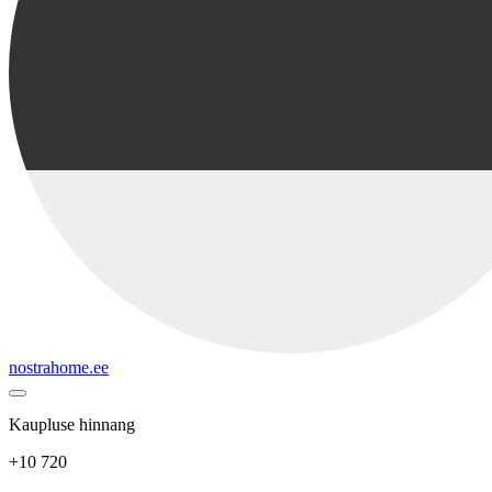
nostrahome.ee
Kaupluse hinnang
+10 720