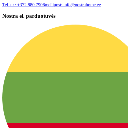
Tel. nr.:
+372 880 7906
meilipost:
info@nostrahome.ee
Nostra el. parduotuvės