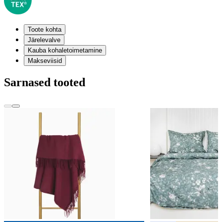
Toote kohta
Järelevalve
Kauba kohaletoimetamine
Makseviisid
Sarnased tooted