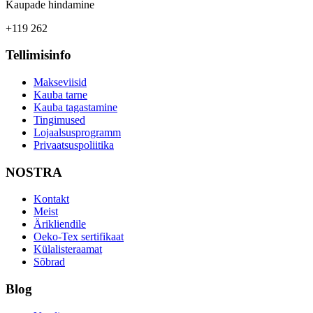
Kaupade hindamine
+119 262
Tellimisinfo
Makseviisid
Kauba tarne
Kauba tagastamine
Tingimused
Lojaalsusprogramm
Privaatsuspoliitika
NOSTRA
Kontakt
Meist
Ärikliendile
Oeko-Tex sertifikaat
Külalisteraamat
Sõbrad
Blog