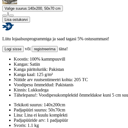
Valige suurus:
140x200, 50x70 cm
1
Lisa ostukorvi
Liitu lojaalsusprogrammiga ja saad tagasi 5% ostusummast!
või
täna!
Logi sisse
registreerima
Koostis:
100% kammpuuvill
Kangas:
Satiin
Kanga päritoluriik:
Pakistan
Kanga kaal:
125 g/m²
Niitide arv ruutsentimeetri kohta:
205 TC
Voodipesu õmmeldud:
Pakistanis
Kinnis:
Lukkudega
Tähelepanu!:
Voodipesukomplektid õmmeldakse kuni 5 cm suur
Tekikoti suurus:
140x200cm
Padjapüüri suurus:
50x70cm
Lina:
Lina ei kuulu komplekti
Padjapüüride arv:
1 padjapüür
Svoris:
1.1 kg