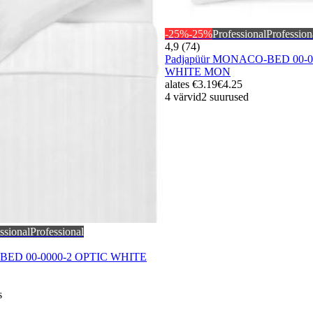
-25%
-25%
Professional
Profession
4,9 (74)
Padjapüür MONACO-BED 00-0
WHITE MON
alates
€3.19
€4.25
4 värvid
2 suurused
ssional
Professional
A-BED 00-0000-2 OPTIC WHITE
s