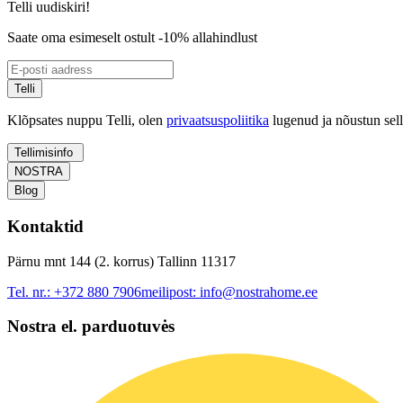
Telli uudiskiri!
Saate oma esimeselt ostult -10% allahindlust
Telli
Klõpsates nuppu Telli, olen
privaatsuspoliitika
lugenud ja nõustun sel
Tellimisinfo
NOSTRA
Blog
Kontaktid
Pärnu mnt 144 (2. korrus) Tallinn 11317
Tel. nr.:
+372 880 7906
meilipost:
info@nostrahome.ee
Nostra el. parduotuvės