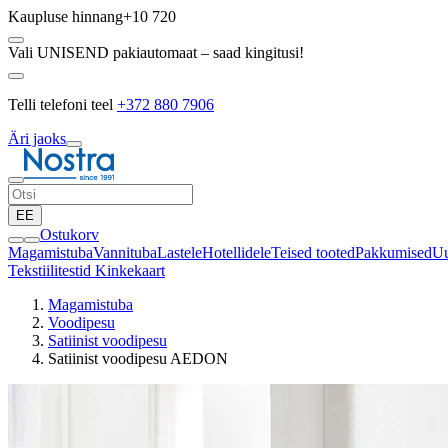
Kaupluse hinnang
+10 720
Vali UNISEND pakiautomaat – saad kingitusi!
Telli telefoni teel
+372 880 7906
Äri jaoks
EE
Ostukorv
Magamistuba
Vannituba
Lastele
Hotellidele
Teised tooted
Pakkumised
Uu
Tekstiilitestid
Kinkekaart
Magamistuba
Voodipesu
Satiinist voodipesu
Satiinist voodipesu AEDON