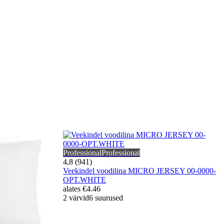
Professional
Professional
4,8 (941)
Veekindel voodilina MICRO JERSEY 00-0000-
OPT.WHITE
alates
€4.46
2 värvid
6 suurused