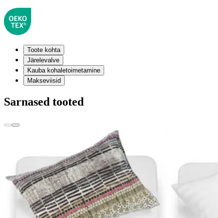
Toote kohta
Järelevalve
Kauba kohaletoimetamine
Makseviisid
Sarnased tooted