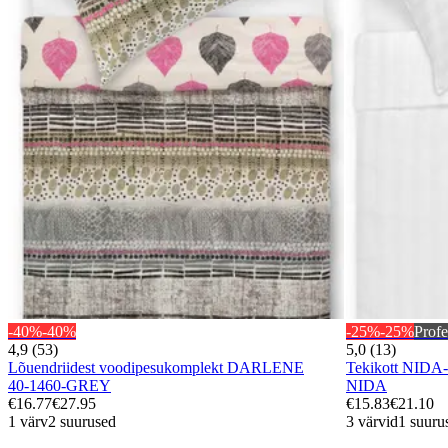
-40%
-40%
-25%
-25%
Profe
4,9 (53)
5,0 (13)
Lõuendriidest voodipesukomplekt DARLENE
Tekikott NID
40-1460-GREY
NIDA
€16.77
€27.95
€15.83
€21.10
1 värv
2 suurused
3 värvid
1 suuru