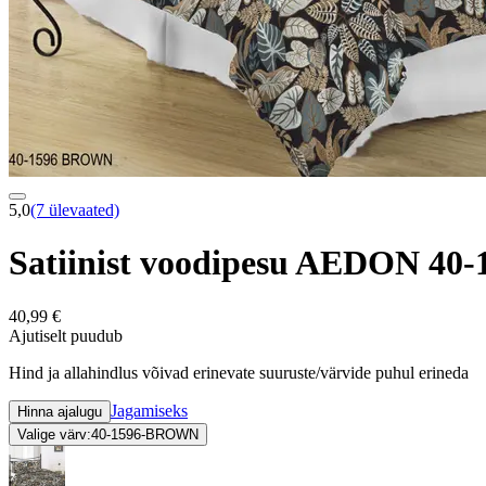
5,0
(7 ülevaated)
Satiinist voodipesu AEDON 40
40,99 €
Ajutiselt puudub
Hind ja allahindlus võivad erinevate suuruste/värvide puhul erineda
Jagamiseks
Hinna ajalugu
Valige värv:
40-1596-BROWN