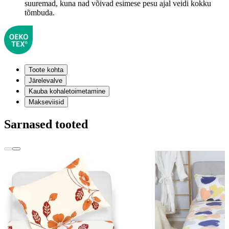
suuremad, kuna nad võivad esimese pesu ajal veidi kokku
tõmbuda.
Toote kohta
Järelevalve
Kauba kohaletoimetamine
Makseviisid
Sarnased tooted