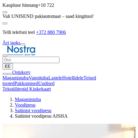
Kaupluse hinnang
+10 722
Vali UNISEND pakiautomaat – saad kingitusi!
Telli telefoni teel
+372 880 7906
Äri jaoks
EE
Ostukorv
Magamistuba
Vannituba
Lastele
Hotellidele
Teised
tooted
Pakkumised
Uudised
Tekstiilitestid
Kinkekaart
Magamistuba
Voodipesu
Satiinist voodipesu
Satiinist voodipesu AISHA