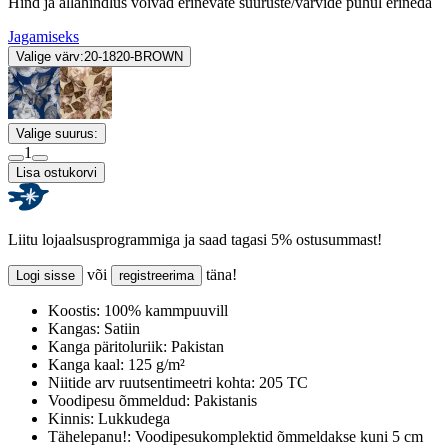
Hind ja allahindlus võivad erinevate suuruste/värvide puhul erineda
Jagamiseks
Valige värv:
20-1820-BROWN
Valige suurus:
1
Lisa ostukorvi
Liitu lojaalsusprogrammiga ja saad tagasi 5% ostusummast!
või
täna!
Logi sisse
registreerima
Koostis:
100% kammpuuvill
Kangas:
Satiin
Kanga päritoluriik:
Pakistan
Kanga kaal:
125 g/m²
Niitide arv ruutsentimeetri kohta:
205 TC
Voodipesu õmmeldud:
Pakistanis
Kinnis:
Lukkudega
Tähelepanu!:
Voodipesukomplektid õmmeldakse kuni 5 cm