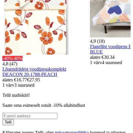
4,9 (18)
Flanellist voodipesu
BLUE
alates
€30.34
-40%
-40%
1 värv
4 suurused
4,8 (47)
Lõuendriidest voodipesukomplekt
DEACON 20-1788-PEACH
alates
€16.77
€27.95
1 värv
3 suurused
Telli uudiskiri!
Saate oma esimeselt ostult -10% allahindlust
Telli
Klõpsates nuppu Telli, olen
privaatsuspoliitika
lugenud ja nõustun