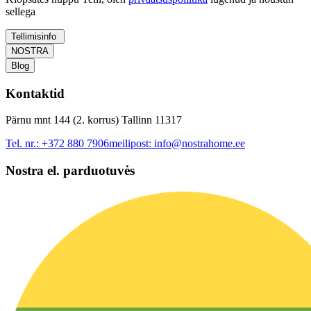
sellega
Tellimisinfo
NOSTRA
Blog
Kontaktid
Pärnu mnt 144 (2. korrus) Tallinn 11317
Tel. nr.:
+372 880 7906
meilipost:
info@nostrahome.ee
Nostra el. parduotuvės