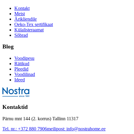
Kontakt
Meist
Ärikliendile
Oeko-Tex sertifikaat
Külalisteraamat
Sõbrad
Blog
Voodipesu
Rätikud
Pleedid
Voodilinad
Ideed
Kontaktid
Pärnu mnt 144 (2. korrus) Tallinn 11317
Tel. nr.:
+372 880 7906
meilipost:
info@nostrahome.ee