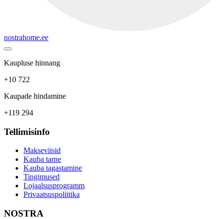
nostrahome.ee
Kaupluse hinnang
+10 722
Kaupade hindamine
+119 294
Tellimisinfo
Makseviisid
Kauba tarne
Kauba tagastamine
Tingimused
Lojaalsusprogramm
Privaatsuspoliitika
NOSTRA