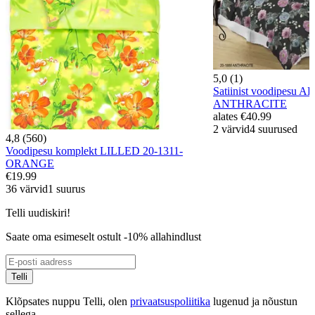
5,0 (1)
Satiinist voodipesu 
ANTHRACITE
alates
€40.99
2 värvid
4 suurused
4,8 (560)
Voodipesu komplekt LILLED 20-1311-
ORANGE
€19.99
36 värvid
1 suurus
Telli uudiskiri!
Saate oma esimeselt ostult -10% allahindlust
Telli
Klõpsates nuppu Telli, olen
privaatsuspoliitika
lugenud ja nõustun
sellega