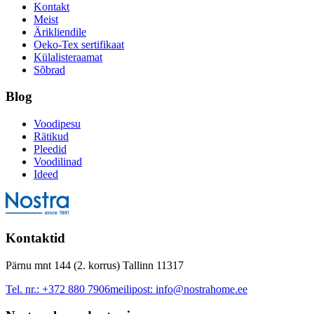
Kontakt
Meist
Ärikliendile
Oeko-Tex sertifikaat
Külalisteraamat
Sõbrad
Blog
Voodipesu
Rätikud
Pleedid
Voodilinad
Ideed
Kontaktid
Pärnu mnt 144 (2. korrus) Tallinn 11317
Tel. nr.:
+372 880 7906
meilipost:
info@nostrahome.ee