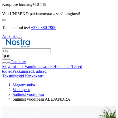
Kaupluse hinnang
+10 718
Vali UNISEND pakiautomaat – saad kingitusi!
Telli telefoni teel
+372 880 7906
Äri jaoks
EE
Ostukorv
Magamistuba
Vannituba
Lastele
Hotellidele
Teised
tooted
Pakkumised
Uudised
Tekstiilitestid
Kinkekaart
Magamistuba
Voodipesu
Satiinist voodipesu
Satiinist voodipesu ALEJANDRA