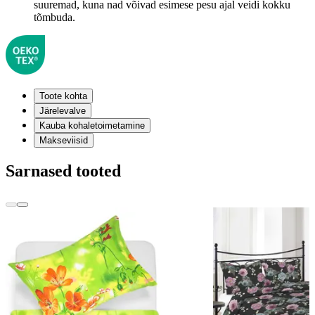
suuremad, kuna nad võivad esimese pesu ajal veidi kokku
tõmbuda.
Toote kohta
Järelevalve
Kauba kohaletoimetamine
Makseviisid
Sarnased tooted