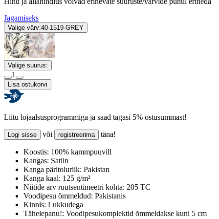
Hind ja allahindlus võivad erinevate suuruste/värvide puhul erineda
Jagamiseks
Valige värv:
40-1519-GREY
Valige suurus:
1
Lisa ostukorvi
Liitu lojaalsusprogrammiga ja saad tagasi 5% ostusummast!
või
täna!
Logi sisse
registreerima
Koostis:
100% kammpuuvill
Kangas:
Satiin
Kanga päritoluriik:
Pakistan
Kanga kaal:
125 g/m²
Niitide arv ruutsentimeetri kohta:
205 TC
Voodipesu õmmeldud:
Pakistanis
Kinnis:
Lukkudega
Tähelepanu!:
Voodipesukomplektid õmmeldakse kuni 5 cm