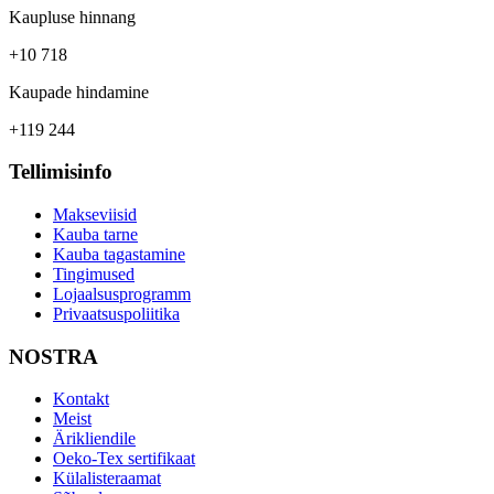
Kaupluse hinnang
+10 718
Kaupade hindamine
+119 244
Tellimisinfo
Makseviisid
Kauba tarne
Kauba tagastamine
Tingimused
Lojaalsusprogramm
Privaatsuspoliitika
NOSTRA
Kontakt
Meist
Ärikliendile
Oeko-Tex sertifikaat
Külalisteraamat