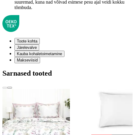
suuremad, kuna nad võivad esimese pesu ajal veidi kokku
tõmbuda.
Toote kohta
Järelevalve
Kauba kohaletoimetamine
Makseviisid
Sarnased tooted