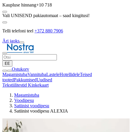
Kaupluse hinnang
+10 718
Vali UNISEND pakiautomaat – saad kingitusi!
Telli telefoni teel
+372 880 7906
Äri jaoks
EE
Ostukorv
Magamistuba
Vannituba
Lastele
Hotellidele
Teised
tooted
Pakkumised
Uudised
Tekstiilitestid
Kinkekaart
Magamistuba
Voodipesu
Satiinist voodipesu
Satiinist voodipesu ALEXIA