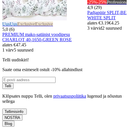
-25%
-25%
Professional
4,9 (29)
Padjapüür SPLIT-BE
WHITE SPLIT
alates
€3.19
€4.25
Uus
Uus
Exclusive
Exclusive
3 värvid
2 suurused
5,0 (6)
PREMIUM mako-satiinist voodipesu
CHARLOT 40-1650-GREEN ROSE
alates
€47.45
1 värv
5 suurused
Telli uudiskiri!
Saate oma esimeselt ostult -10% allahindlust
Telli
Klõpsates nuppu Telli, olen
privaatsuspoliitika
lugenud ja nõustun
sellega
Tellimisinfo
NOSTRA
Blog