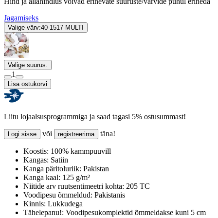
Hind ja allahindlus võivad erinevate suuruste/värvide puhul erineda
Jagamiseks
Valige värv:
40-1517-MULTI
Valige suurus:
1
Lisa ostukorvi
Liitu lojaalsusprogrammiga ja saad tagasi 5% ostusummast!
või
täna!
Logi sisse
registreerima
Koostis:
100% kammpuuvill
Kangas:
Satiin
Kanga päritoluriik:
Pakistan
Kanga kaal:
125 g/m²
Niitide arv ruutsentimeetri kohta:
205 TC
Voodipesu õmmeldud:
Pakistanis
Kinnis:
Lukkudega
Tähelepanu!:
Voodipesukomplektid õmmeldakse kuni 5 cm