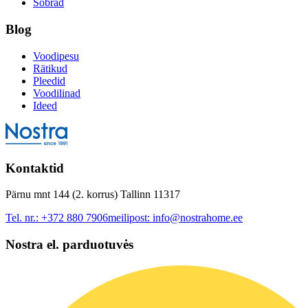
Sõbrad
Blog
Voodipesu
Rätikud
Pleedid
Voodilinad
Ideed
Kontaktid
Pärnu mnt 144 (2. korrus) Tallinn 11317
Tel. nr.:
+372 880 7906
meilipost:
info@nostrahome.ee
Nostra el. parduotuvės