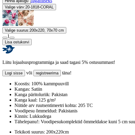
Jagamiseks
Hinna ajalugu
Valige värv:
20-1818-CORAL
Valige suurus:
200x220, 70x70 cm
1
Lisa ostukorvi
Liitu lojaalsusprogrammiga ja saad tagasi 5% ostusummast!
või
täna!
Logi sisse
registreerima
Koostis:
100% kammpuuvill
Kangas:
Satiin
Kanga päritoluriik:
Pakistan
Kanga kaal:
125 g/m²
Niitide arv ruutsentimeetri kohta:
205 TC
Voodipesu õmmeldud:
Pakistanis
Kinnis:
Lukkudega
Tähelepanu!:
Voodipesukomplektid õmmeldakse kuni 5 cm suur
Tekikoti suurus:
200x220cm