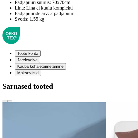
Padjapüüri suurus:
70x70cm
Lina:
Lina ei kuulu komplekti
Padjapüüride arv:
2 padjapüüri
Svoris:
1.55 kg
Toote kohta
Järelevalve
Kauba kohaletoimetamine
Makseviisid
Sarnased tooted