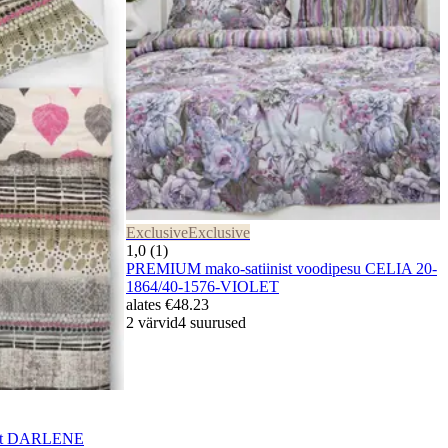
Exclusive
Exclusive
1,0 (1)
PREMIUM mako-satiinist voodipesu CELIA 20-
1864/40-1576-VIOLET
alates
€48.23
2 värvid
4 suurused
lekt DARLENE