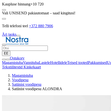
Kaupluse hinnang
+10 720
Vali UNISEND pakiautomaat – saad kingitusi!
Telli telefoni teel
+372 880 7906
Äri jaoks
EE
Ostukorv
Magamistuba
Vannituba
Lastele
Hotellidele
Teised tooted
Pakkumised
Uu
Tekstiilitestid
Kinkekaart
Magamistuba
Voodipesu
Satiinist voodipesu
Satiinist voodipesu ALONDRA