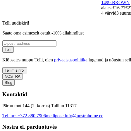
1499-BROWN
alates
€16.77
€2
4 värvid
3 suuru
Telli uudiskiri!
Saate oma esimeselt ostult -10% allahindlust
Telli
Klõpsates nuppu Telli, olen
privaatsuspoliitika
lugenud ja nõustun sel
Tellimisinfo
NOSTRA
Blog
Kontaktid
Pärnu mnt 144 (2. korrus) Tallinn 11317
Tel. nr.:
+372 880 7906
meilipost:
info@nostrahome.ee
Nostra el. parduotuvės