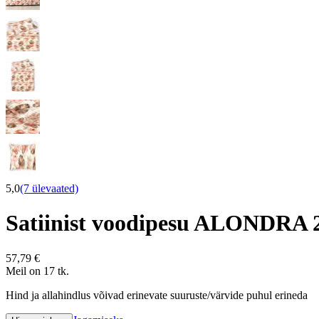
5,0
(7 ülevaated)
Satiinist voodipesu ALONDRA 
57,79 €
Meil on 17 tk.
Hind ja allahindlus võivad erinevate suuruste/värvide puhul erineda