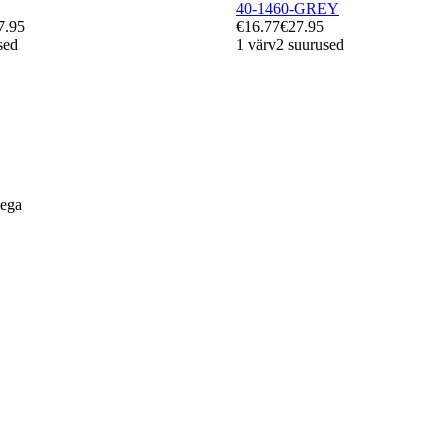
40-1460-GREY
7.95
€16.77
€27.95
sed
1 värv
2 suurused
lega