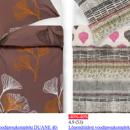
-40%
-40%
4,9 (53)
 voodipesukomplekt DUANE 40-
Lõuendriidest voodipesukomp