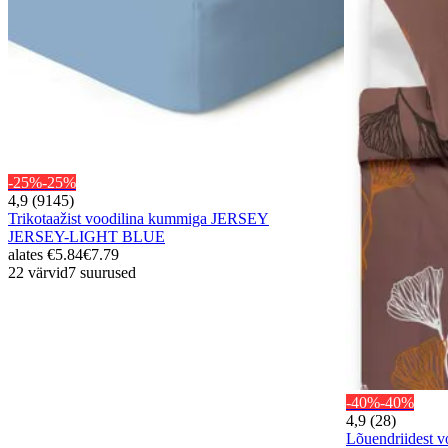
-25%
-25%
4,9 (9145)
Trikotaažist voodilina kummiga JERSEY
JERSEY-LIGHT BLUE
alates
€5.84
€7.79
22 värvid
7 suurused
-40%
-40%
4,9 (28)
Lõuendriidest